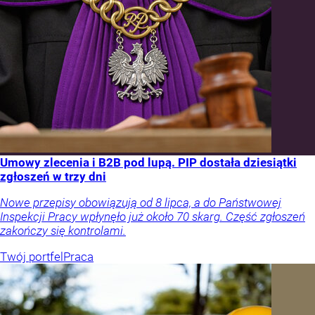
Umowy zlecenia i B2B pod lupą. PIP dostała dziesiątki
zgłoszeń w trzy dni
Nowe przepisy obowiązują od 8 lipca, a do Państwowej
Inspekcji Pracy wpłynęło już około 70 skarg. Część zgłoszeń
zakończy się kontrolami.
Twój portfel
Praca