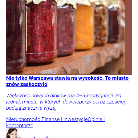
Nie tylko Warszawa stawia na wysokość. To miasto
znów zaskoczyło
Większość nowych bloków ma 4–5 kondygnacji. Są
jednak miasta, w których deweloperzy coraz częściej
budują znacznie wyżej.
Nieruchomości
Finanse i inwestycje
Opinie i
komentarze