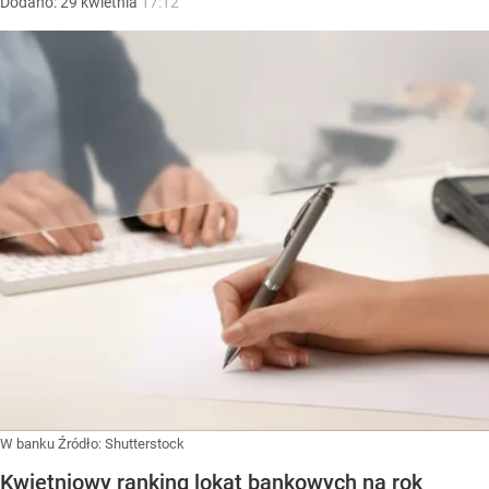
Dodano:
29
kwietnia
17:12
W banku
Źródło:
Shutterstock
Kwietniowy ranking lokat bankowych na rok