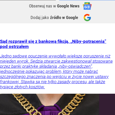
Obserwuj nas
w
Google News
Dodaj jako
źródło w Google
Sąd rozprawił się z bankową fikcją. „Niby-potrącenia”
pod ostrzałem
Jedno sądowe pouczenie wywołało większe poruszenie niż
niejeden wyrok. Sędzia otwarcie zakwestionował stosowaną
przez banki praktykę składania „niby-oświadczeń”,
jednocześnie pokazując problem, który może nabrać
szczególnego znaczenia po wejściu w życie nowej ustawy
frankowej. Stawką są nie tylko zasady procesu, ale także
tysiące złotych kosztów.