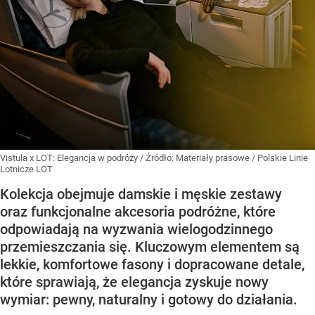
Vistula x LOT: Elegancja w podróży
/ Źródło:
Materiały prasowe
/
Polskie Linie
Lotnicze LOT
Kolekcja obejmuje damskie i męskie zestawy
oraz funkcjonalne akcesoria podróżne, które
odpowiadają na wyzwania wielogodzinnego
przemieszczania się. Kluczowym elementem są
lekkie, komfortowe fasony i dopracowane detale,
które sprawiają, że elegancja zyskuje nowy
wymiar: pewny, naturalny i gotowy do działania.