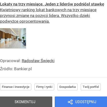
Lokaty na trzy miesiące. Jeden z liderów podniósł stawkę
Kwietniowy ranking lokat bankowych na trzy miesiące
przynosi zmianę na pozycji lidera. Wszystko dzięki
podwyżce oprocentowania.
Opracował:
Radosław Święcki
Źródło:
Bankier.pl
Finanse i inwestycje
Firmy i rynki
Gospodarka
Twój portfel
SKOMENTUJ
UDOSTĘPNIJ