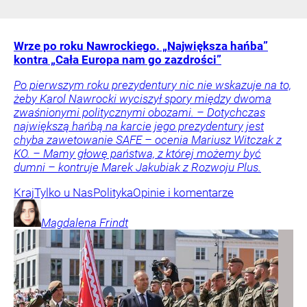
Wrze po roku Nawrockiego. „Największa hańba”
kontra „Cała Europa nam go zazdrości”
Po pierwszym roku prezydentury nic nie wskazuje na to,
żeby Karol Nawrocki wyciszył spory między dwoma
zwaśnionymi politycznymi obozami. – Dotychczas
największą hańbą na karcie jego prezydentury jest
chyba zawetowanie SAFE – ocenia Mariusz Witczak z
KO. – Mamy głowę państwa, z której możemy być
dumni – kontruje Marek Jakubiak z Rozwoju Plus.
Kraj
Tylko u Nas
Polityka
Opinie i komentarze
Magdalena
Frindt