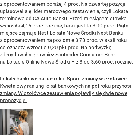
z oprocentowaniem poniżej 4 proc. Na czwartej pozycji
uplasował się lider marcowego zestawienia, czyli Lokata
terminowa od CA Auto Banku. Przed miesiącem stawka
wynosiła 4,15 proc. rocznie, teraz jest to 3,90 proc. Piąte
miejsce zajmuje Nest Lokata Nowe Środki Nest Banku
z oprocentowaniem na poziomie 3,70 proc. w skali roku,
co oznacza wzrost o 0,20 pkt proc. Na podwyżkę
zdecydował się również Santander Consumer Bank
na Lokacie Online Nowe Środki – z 3 do 3,60 proc. rocznie.
Lokaty bankowe na pół roku. Spore zmiany w czołówce
Kwietniowy ranking lokat bankowych na pół roku przynosi
zmiany. W czołówce zestawienia pojawiły się dwie nowe
propozycje.