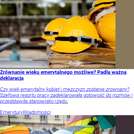
Zrównanie wieku emerytalnego możliwe? Padła ważna
deklaracja
Czy wiek emerytalny kobiet i mężczyzn zostanie zrównany?
Szefowa resortu pracy zadeklarowała gotowość do rozmów i
przedstawiła stanowisko rządu.
Emerytury
Wiadomości