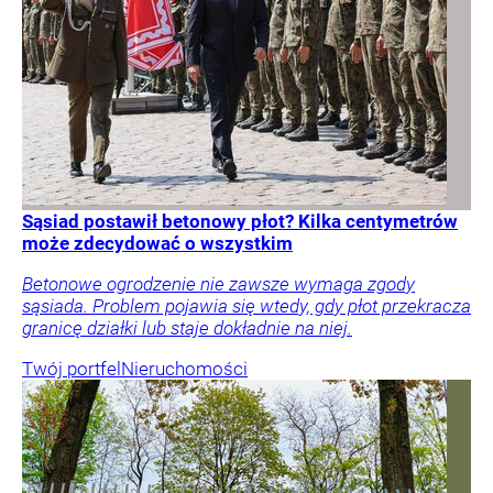
Sąsiad postawił betonowy płot? Kilka centymetrów
może zdecydować o wszystkim
Betonowe ogrodzenie nie zawsze wymaga zgody
sąsiada. Problem pojawia się wtedy, gdy płot przekracza
granicę działki lub staje dokładnie na niej.
Twój portfel
Nieruchomości