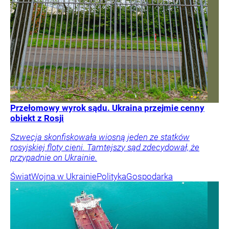
Przełomowy wyrok sądu. Ukraina przejmie cenny
obiekt z Rosji
Szwecja skonfiskowała wiosną jeden ze statków
rosyjskiej floty cieni. Tamtejszy sąd zdecydował, że
przypadnie on Ukrainie.
Świat
Wojna w Ukrainie
Polityka
Gospodarka