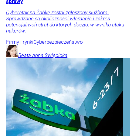
sprawy
Cyberatak na Żabkę został zgłoszony służbom.
Sprawdzane są okoliczności włamania i zakres
potencjalnych strat do których doszło, w wyniku ataku
hakerów.
Firmy i rynki
Cyberbezpieczeństwo
Beata Anna
Święcicka