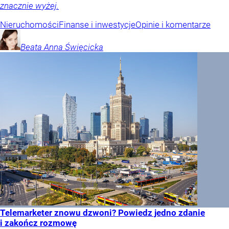
znacznie wyżej.
Nieruchomości
Finanse i inwestycje
Opinie i komentarze
Beata Anna
Święcicka
Telemarketer znowu dzwoni? Powiedz jedno zdanie
i zakończ rozmowę