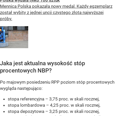
Polska wydała tylko 100 sztuk
Mennica Polska pokazała nowy medal. Każdy egzemplarz
został wybity z jednej uncji czystego złota najwyższej
próby.
Jaka jest aktualna wysokość stóp
procentowych NBP?
Po majowym posiedzeniu RPP poziom stóp procentowych
wygląda następująco:
stopa referencyjna – 3,75 proc. w skali rocznej,
stopa lombardowa – 4,25 proc. w skali rocznej,
stopa depozytowa – 3,25 proc. w skali rocznej,