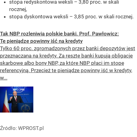
stopa redyskontowa weksli – 3,80 proc. w skali
rocznej,
stopa dyskontowa weksli – 3,85 proc. w skali rocznej.
Tak NBP rozleniwia polskie banki. Prof. Pawłowicz:
Te pieniądze powinny iść na kredyty
Tylko 60 proc. zgromadzonych przez banki depozytów jest
przeznaczana na kredyty. Za resztę banki kupują obligacje
skarbowe albo bony NBP, za które NBP płaci im stopę
referencyjną. Przecież te pieniądze powinny iść w kredyty,
w...
Źródło:
WPROST.pl