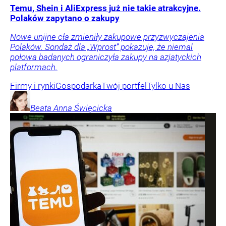
Temu, Shein i AliExpress już nie takie atrakcyjne.
Polaków zapytano o zakupy
Nowe unijne cła zmieniły zakupowe przyzwyczajenia
Polaków. Sondaż dla „Wprost” pokazuje, że niemal
połowa badanych ograniczyła zakupy na azjatyckich
platformach.
Firmy i rynki
Gospodarka
Twój portfel
Tylko u Nas
Beata Anna
Święcicka