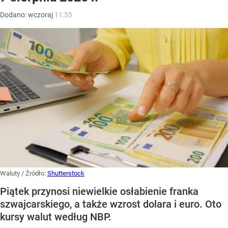
Dodano:
wczoraj
11:55
Waluty
/ Źródło:
Shutterstock
Piątek przynosi niewielkie osłabienie franka
szwajcarskiego, a także wzrost dolara i euro. Oto
kursy walut według NBP.