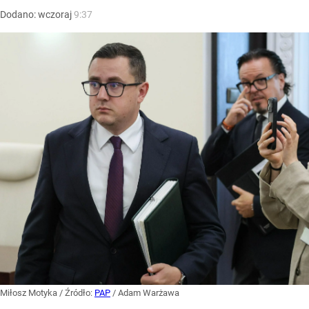
Dodano:
wczoraj
9:37
Miłosz Motyka
/ Źródło:
PAP
/
Adam Warżawa