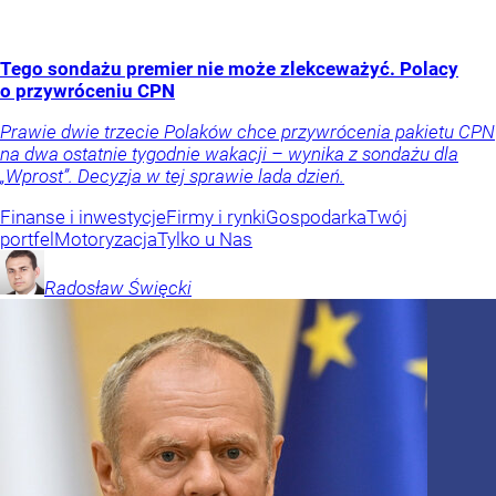
Tego sondażu premier nie może zlekceważyć. Polacy
o przywróceniu CPN
Prawie dwie trzecie Polaków chce przywrócenia pakietu CPN
na dwa ostatnie tygodnie wakacji – wynika z sondażu dla
„Wprost”. Decyzja w tej sprawie lada dzień.
Finanse i inwestycje
Firmy i rynki
Gospodarka
Twój
portfel
Motoryzacja
Tylko u Nas
Radosław
Święcki