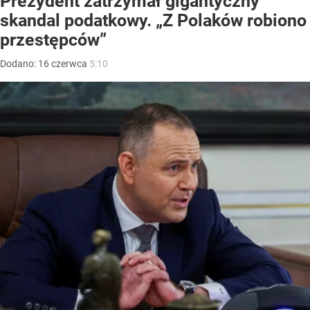
Prezydent zatrzymał gigantyczny
skandal podatkowy. „Z Polaków robiono
przestępców”
Dodano:
16
czerwca
5:10