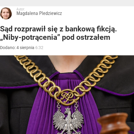
Autor:
Magdalena Pledziewicz
Sąd rozprawił się z bankową fikcją.
„Niby-potrącenia” pod ostrzałem
Dodano:
4
sierpnia
6:32