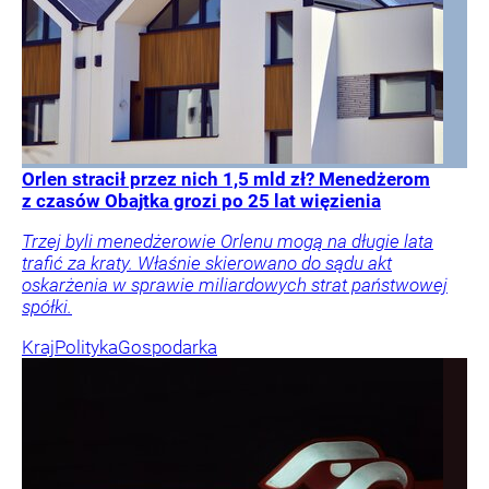
Orlen stracił przez nich 1,5 mld zł? Menedżerom
z czasów Obajtka grozi po 25 lat więzienia
Trzej byli menedżerowie Orlenu mogą na długie lata
trafić za kraty. Właśnie skierowano do sądu akt
oskarżenia w sprawie miliardowych strat państwowej
spółki.
Kraj
Polityka
Gospodarka