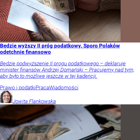
Będzie wyższy II próg podatkowy. Sporo Polaków
odetchnie finansowo
Będzie podwyższenie II progu podatkowego – deklaruje
minister finansów Andrzej Domański – Pracujemy nad tym,
aby było to możliwe jeszcze w tej kadencji.
Prawo i podatki
Praca
Wiadomości
Jowita
Flankowska