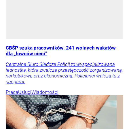
CBŚP szuka pracowników. 241 wolnych wakatów
dla „łowców cieni”
Centralne Biuro Śledcze Policji to wyspecjalizowana
jednostka, która zwalcza przestępczość zorganizowaną,
narkotykową oraz ekonomiczną. Policjanci walczą tu z
gangami.
Praca
Usługi
Wiadomości