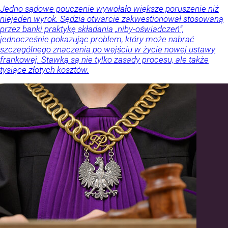
Jedno sądowe pouczenie wywołało większe poruszenie niż
niejeden wyrok. Sędzia otwarcie zakwestionował stosowaną
przez banki praktykę składania „niby-oświadczeń”,
jednocześnie pokazując problem, który może nabrać
szczególnego znaczenia po wejściu w życie nowej ustawy
frankowej. Stawką są nie tylko zasady procesu, ale także
tysiące złotych kosztów.