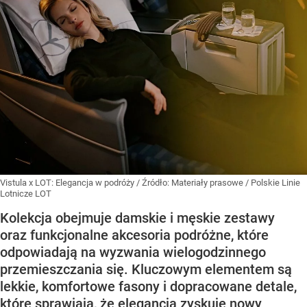
Vistula x LOT: Elegancja w podróży
/ Źródło:
Materiały prasowe
/
Polskie Linie
Lotnicze LOT
Kolekcja obejmuje damskie i męskie zestawy
oraz funkcjonalne akcesoria podróżne, które
odpowiadają na wyzwania wielogodzinnego
przemieszczania się. Kluczowym elementem są
lekkie, komfortowe fasony i dopracowane detale,
które sprawiają, że elegancja zyskuje nowy