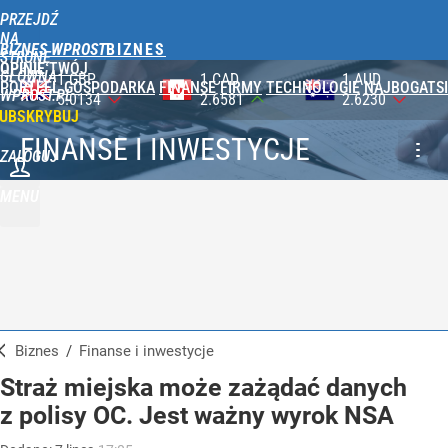
PRZEJDŹ
NA
BIZNES WPROST
STRONĘ
OPINIE
TWÓJ
GŁÓWNĄ
BP
1 CAD
1 AUD
100 J
PORTFEL
GOSPODARKA
FINANSE
FIRMY
TECHNOLOGIE
NAJBOGATSI
WPROST.PL
134
2.6581
2.6230
2.3590
UBSKRYBUJ
FINANSE I INWESTYCJE
ZALOGUJ
MENU
Biznes
/
Finanse i inwestycje
Straż miejska może zażądać danych
z polisy OC. Jest ważny wyrok NSA