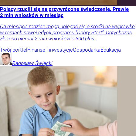
Polacy rzucili się na przywrócone świadczenie. Prawie
2 mln wniosków w miesiąc
Od miesiąca rodzice mogą ubiegać się o środki na wyprawkę
w ramach nowej edycji programu “Dobry Start”. Dotychczas
złożono niemal 2 mln wniosków o 300 plus.
Twój portfel
Finanse i inwestycje
Gospodarka
Edukacja
Radosław
Święcki