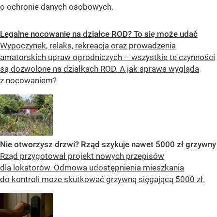
o ochronie danych osobowych.
Legalne nocowanie na działce ROD? To się może udać
Wypoczynek, relaks, rekreacja oraz prowadzenia
amatorskich upraw ogrodniczych – wszystkie te czynności
są dozwolone na działkach ROD. A jak sprawa wygląda
z nocowaniem?
Nie otworzysz drzwi? Rząd szykuje nawet 5000 zł grzywny
Rząd przygotował projekt nowych przepisów
dla lokatorów. Odmowa udostępnienia mieszkania
do kontroli może skutkować grzywną sięgającą 5000 zł.