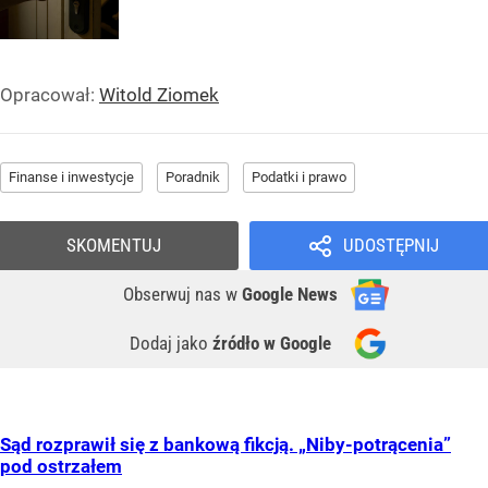
Opracował:
Witold Ziomek
Finanse i inwestycje
Poradnik
Podatki i prawo
SKOMENTUJ
UDOSTĘPNIJ
Obserwuj nas
w
Google News
Dodaj jako
źródło w Google
Sąd rozprawił się z bankową fikcją. „Niby-potrącenia”
pod ostrzałem