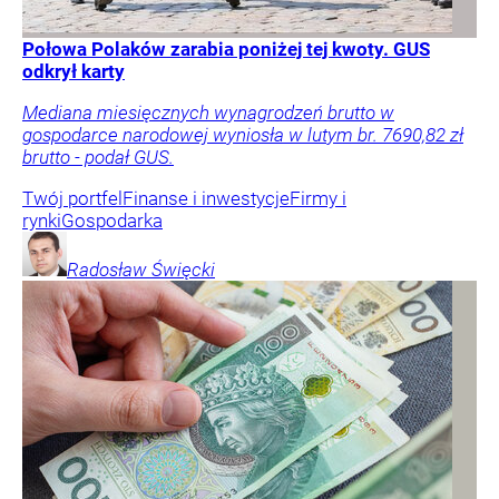
Połowa Polaków zarabia poniżej tej kwoty. GUS
odkrył karty
Mediana miesięcznych wynagrodzeń brutto w
gospodarce narodowej wyniosła w lutym br. 7690,82 zł
brutto - podał GUS.
Twój portfel
Finanse i inwestycje
Firmy i
rynki
Gospodarka
Radosław
Święcki