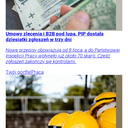
Umowy zlecenia i B2B pod lupą. PIP dostała
dziesiątki zgłoszeń w trzy dni
Nowe przepisy obowiązują od 8 lipca, a do Państwowej
Inspekcji Pracy wpłynęło już około 70 skarg. Część
zgłoszeń zakończy się kontrolami.
Twój portfel
Praca