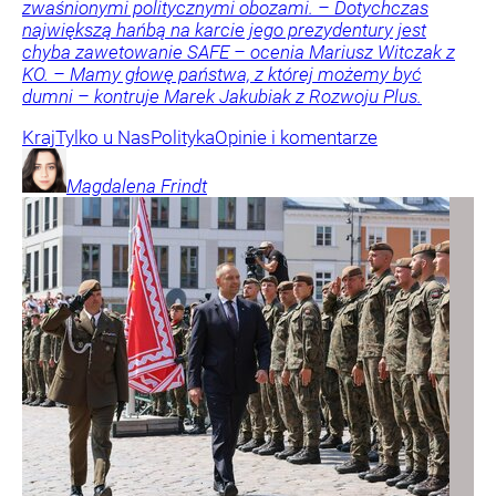
zwaśnionymi politycznymi obozami. – Dotychczas
największą hańbą na karcie jego prezydentury jest
chyba zawetowanie SAFE – ocenia Mariusz Witczak z
KO. – Mamy głowę państwa, z której możemy być
dumni – kontruje Marek Jakubiak z Rozwoju Plus.
Kraj
Tylko u Nas
Polityka
Opinie i komentarze
Magdalena
Frindt