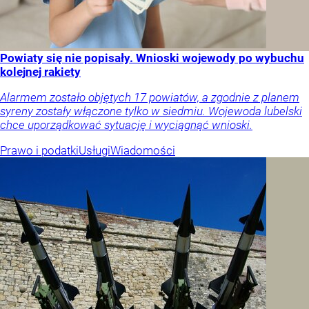
Powiaty się nie popisały. Wnioski wojewody po wybuchu
kolejnej rakiety
Alarmem zostało objętych 17 powiatów, a zgodnie z planem
syreny zostały włączone tylko w siedmiu. Wojewoda lubelski
chce uporządkować sytuację i wyciągnąć wnioski.
Prawo i podatki
Usługi
Wiadomości