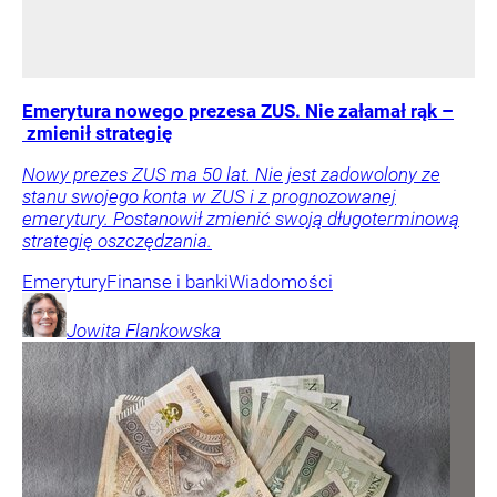
Emerytura nowego prezesa ZUS. Nie załamał rąk –
zmienił strategię
Nowy prezes ZUS ma 50 lat. Nie jest zadowolony ze
stanu swojego konta w ZUS i z prognozowanej
emerytury. Postanowił zmienić swoją długoterminową
strategię oszczędzania.
Emerytury
Finanse i banki
Wiadomości
Jowita
Flankowska