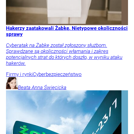
Hakerzy zaatakowali Żabkę. Nietypowe okoliczności
sprawy
Cyberatak na Żabkę został zgłoszony służbom.
Sprawdzane są okoliczności włamania i zakres
potencjalnych strat do których doszło, w wyniku ataku
hakerów.
Firmy i rynki
Cyberbezpieczeństwo
Beata Anna
Święcicka