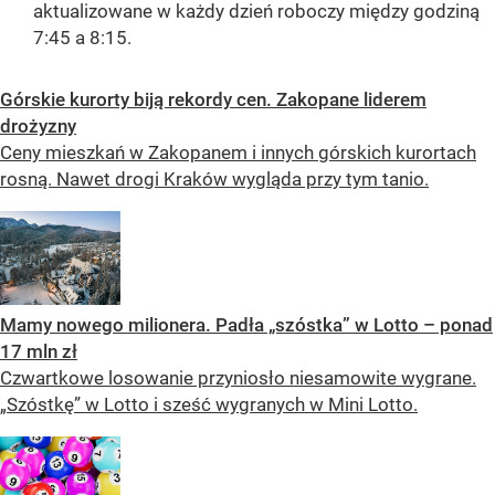
aktualizowane w każdy dzień roboczy między godziną
7:45 a 8:15.
Górskie kurorty biją rekordy cen. Zakopane liderem
drożyzny
Ceny mieszkań w Zakopanem i innych górskich kurortach
rosną. Nawet drogi Kraków wygląda przy tym tanio.
Mamy nowego milionera. Padła „szóstka” w Lotto – ponad
17 mln zł
Czwartkowe losowanie przyniosło niesamowite wygrane.
„Szóstkę” w Lotto i sześć wygranych w Mini Lotto.