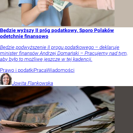
Będzie wyższy II próg podatkowy. Sporo Polaków
odetchnie finansowo
Będzie podwyższenie II progu podatkowego – deklaruje
minister finansów Andrzej Domański – Pracujemy nad tym,
aby było to możliwe jeszcze w tej kadencji.
Prawo i podatki
Praca
Wiadomości
Jowita
Flankowska