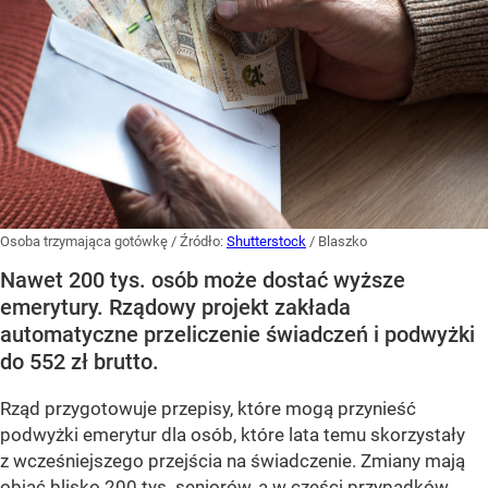
Osoba trzymająca gotówkę
/ Źródło:
Shutterstock
/
Blaszko
Nawet 200 tys. osób może dostać wyższe
emerytury. Rządowy projekt zakłada
automatyczne przeliczenie świadczeń i podwyżki
do 552 zł brutto.
Rząd przygotowuje przepisy, które mogą przynieść
podwyżki emerytur dla osób, które lata temu skorzystały
z wcześniejszego przejścia na świadczenie. Zmiany mają
objąć blisko 200 tys. seniorów, a w części przypadków