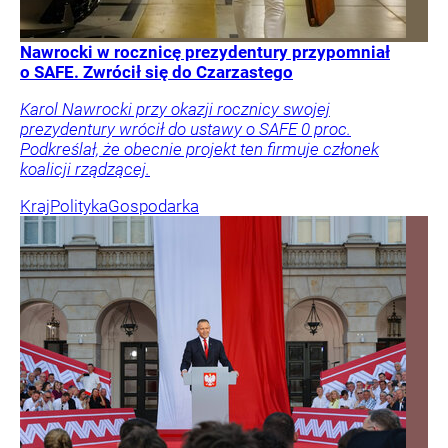
Nawrocki w rocznicę prezydentury przypomniał
o SAFE. Zwrócił się do Czarzastego
Karol Nawrocki przy okazji rocznicy swojej
prezydentury wrócił do ustawy o SAFE 0 proc.
Podkreślał, że obecnie projekt ten firmuje członek
koalicji rządzącej.
Kraj
Polityka
Gospodarka