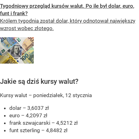
Tygodniowy przegląd kursów walut. Po ile był dolar, euro,
funt i frank?
Królem tygodnia został dolar, który odnotował największy
wzrost wobec złotego.
Jakie są dziś kursy walut?
Kursy walut – poniedziałek, 12 stycznia
dolar – 3,6037 zł
euro – 4,2097 zł
frank szwajcarski – 4,5212 zł
funt szterling – 4,8482 zł