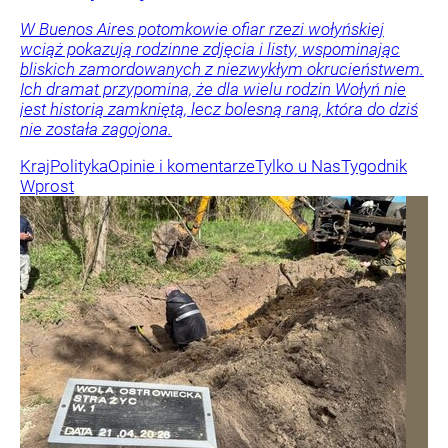
W Buenos Aires potomkowie ofiar rzezi wołyńskiej
wciąż pokazują rodzinne zdjęcia i listy, wspominając
bliskich zamordowanych z niezwykłym okrucieństwem.
Ich dramat przypomina, że dla wielu rodzin Wołyń nie
jest historią zamkniętą, lecz bolesną raną, która do dziś
nie została zagojona.
Kraj
Polityka
Opinie i komentarze
Tylko u Nas
Tygodnik
Wprost