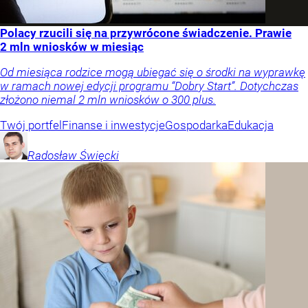
Polacy rzucili się na przywrócone świadczenie. Prawie
2 mln wniosków w miesiąc
Od miesiąca rodzice mogą ubiegać się o środki na wyprawkę
w ramach nowej edycji programu “Dobry Start”. Dotychczas
złożono niemal 2 mln wniosków o 300 plus.
Twój portfel
Finanse i inwestycje
Gospodarka
Edukacja
Radosław
Święcki