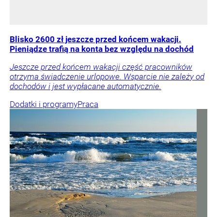
Blisko 2600 zł jeszcze przed końcem wakacji.
Pieniądze trafią na konta bez względu na dochód
Jeszcze przed końcem wakacji część pracowników
otrzyma świadczenie urlopowe. Wsparcie nie zależy od
dochodów i jest wypłacane automatycznie.
Dodatki i programy
Praca