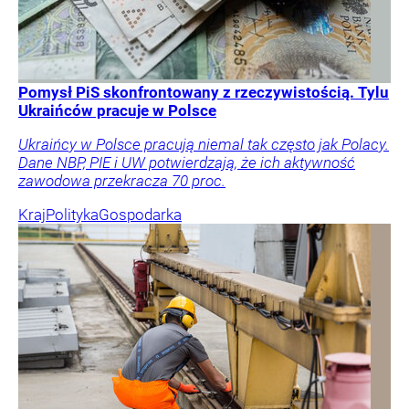
Pomysł PiS skonfrontowany z rzeczywistością. Tylu
Ukraińców pracuje w Polsce
Ukraińcy w Polsce pracują niemal tak często jak Polacy.
Dane NBP, PIE i UW potwierdzają, że ich aktywność
zawodowa przekracza 70 proc.
Kraj
Polityka
Gospodarka