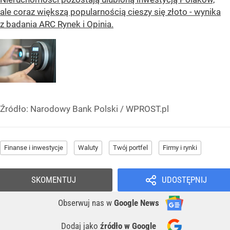
ale coraz większą popularnością cieszy się złoto - wynika
z badania ARC Rynek i Opinia.
Źródło:
Narodowy Bank Polski
/
WPROST.pl
Finanse i inwestycje
Waluty
Twój portfel
Firmy i rynki
SKOMENTUJ
UDOSTĘPNIJ
Obserwuj nas
w
Google News
Dodaj jako
źródło w Google