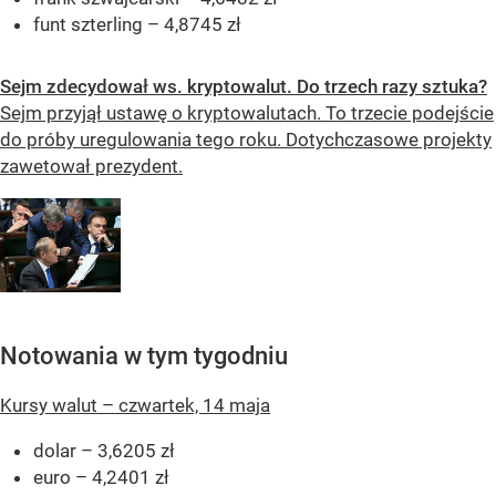
funt szterling – 4,8745 zł
Sejm zdecydował ws. kryptowalut. Do trzech razy sztuka?
Sejm przyjął ustawę o kryptowalutach. To trzecie podejście
do próby uregulowania tego roku. Dotychczasowe projekty
zawetował prezydent.
Notowania w tym tygodniu
Kursy walut – czwartek, 14 maja
dolar – 3,6205 zł
euro – 4,2401 zł