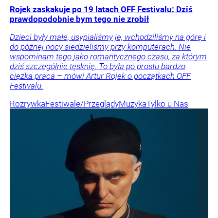
Rojek zaskakuje po 19 latach OFF Festivalu: Dziś
prawdopodobnie bym tego nie zrobił
Dzieci były małe, usypialiśmy je, wchodziliśmy na górę i
do późnej nocy siedzieliśmy przy komputerach. Nie
wspominam tego jako romantycznego czasu, za którym
dziś szczególnie tęsknię. To była po prostu bardzo
ciężka praca – mówi Artur Rojek o początkach OFF
Festivalu.
Rozrywka
Festiwale/Przeglądy
Muzyka
Tylko u Nas