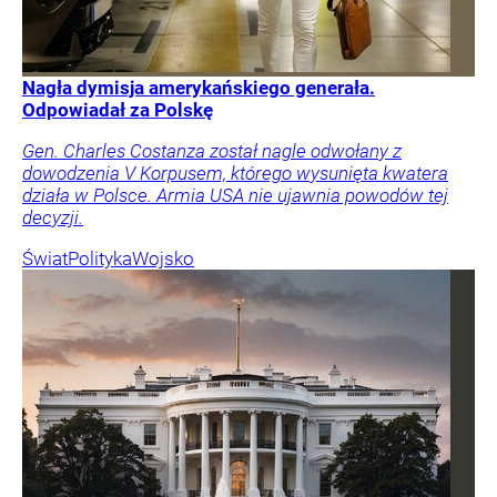
Nagła dymisja amerykańskiego generała.
Odpowiadał za Polskę
Gen. Charles Costanza został nagle odwołany z
dowodzenia V Korpusem, którego wysunięta kwatera
działa w Polsce. Armia USA nie ujawnia powodów tej
decyzji.
Świat
Polityka
Wojsko