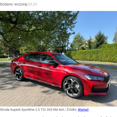
Dodano:
wczoraj
20:25
Skoda Superb Sportline 2.0 TSI 265 KM 4x4
/ Źródło:
Wprost