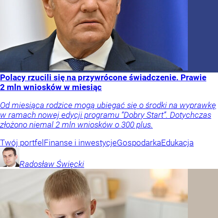
Polacy rzucili się na przywrócone świadczenie. Prawie
2 mln wniosków w miesiąc
Od miesiąca rodzice mogą ubiegać się o środki na wyprawkę
w ramach nowej edycji programu “Dobry Start”. Dotychczas
złożono niemal 2 mln wniosków o 300 plus.
Twój portfel
Finanse i inwestycje
Gospodarka
Edukacja
Radosław
Święcki