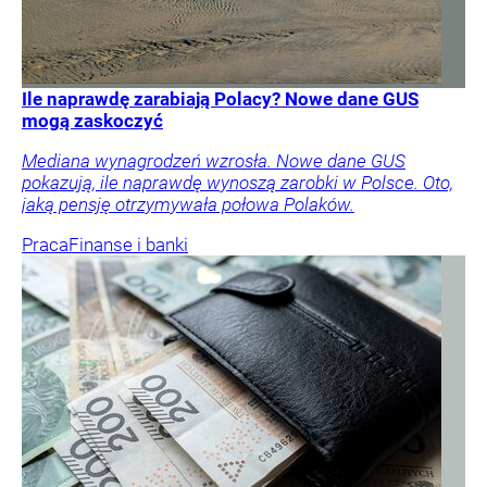
Ile naprawdę zarabiają Polacy? Nowe dane GUS
mogą zaskoczyć
Mediana wynagrodzeń wzrosła. Nowe dane GUS
pokazują, ile naprawdę wynoszą zarobki w Polsce. Oto,
jaką pensję otrzymywała połowa Polaków.
Praca
Finanse i banki