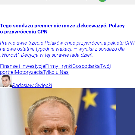
Tego sondażu premier nie może zlekceważyć. Polacy
o przywróceniu CPN
Prawie dwie trzecie Polaków chce przywrócenia pakietu CPN
na dwa ostatnie tygodnie wakacji – wynika z sondażu dla
„Wprost”. Decyzja w tej sprawie lada dzień.
Finanse i inwestycje
Firmy i rynki
Gospodarka
Twój
portfel
Motoryzacja
Tylko u Nas
Radosław
Święcki