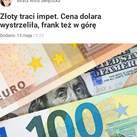
Beata Anna Święcicka
Złoty traci impet. Cena dolara
wystrzeliła, frank też w górę
Dodano:
15
maja
15:25