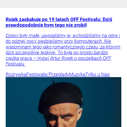
Rojek zaskakuje po 19 latach OFF Festivalu: Dziś
prawdopodobnie bym tego nie zrobił
Dzieci były małe, usypialiśmy je, wchodziliśmy na górę i
do późnej nocy siedzieliśmy przy komputerach. Nie
wspominam tego jako romantycznego czasu, za którym
dziś szczególnie tęsknię. To była po prostu bardzo
ciężka praca – mówi Artur Rojek o początkach OFF
Festivalu.
Rozrywka
Festiwale/Przeglądy
Muzyka
Tylko u Nas