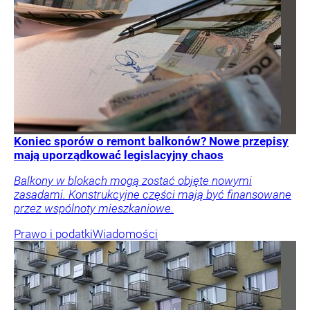
Koniec sporów o remont balkonów? Nowe przepisy
mają uporządkować legislacyjny chaos
Balkony w blokach mogą zostać objęte nowymi
zasadami. Konstrukcyjne części mają być finansowane
przez wspólnoty mieszkaniowe.
Prawo i podatki
Wiadomości