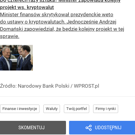
Do czterech razy sztuka? Minister zapowiada kolejny
projekt ws. kryptowalut
Minister finansów skrytykował prezydenckie weto
do ustawy o kryptowalutach. Jednocześnie Andrzej
Domański zapowiedział, że będzie kolejny projekt w tej
sprawie.
Źródło:
Narodowy Bank Polski
/
WPROST.pl
Finanse i inwestycje
Waluty
Twój portfel
Firmy i rynki
SKOMENTUJ
UDOSTĘPNIJ