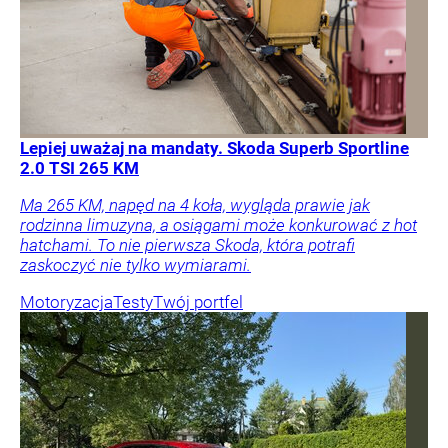
Lepiej uważaj na mandaty. Skoda Superb Sportline
2.0 TSI 265 KM
Ma 265 KM, napęd na 4 koła, wygląda prawie jak
rodzinna limuzyna, a osiągami może konkurować z hot
hatchami. To nie pierwsza Skoda, która potrafi
zaskoczyć nie tylko wymiarami.
Motoryzacja
Testy
Twój portfel