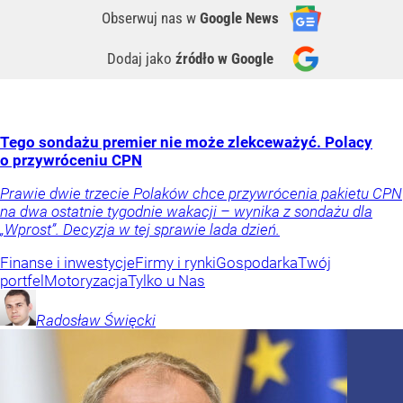
Obserwuj nas
w
Google News
Dodaj jako
źródło w Google
Tego sondażu premier nie może zlekceważyć. Polacy
o przywróceniu CPN
Prawie dwie trzecie Polaków chce przywrócenia pakietu CPN
na dwa ostatnie tygodnie wakacji – wynika z sondażu dla
„Wprost”. Decyzja w tej sprawie lada dzień.
Finanse i inwestycje
Firmy i rynki
Gospodarka
Twój
portfel
Motoryzacja
Tylko u Nas
Radosław
Święcki