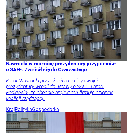
Nawrocki w rocznicę prezydentury przypomniał
o SAFE. Zwrócił się do Czarzastego
Karol Nawrocki przy okazji rocznicy swojej
prezydentury wrócił do ustawy o SAFE 0 proc.
Podkreślał, że obecnie projekt ten firmuje członek
koalicji rządzącej.
Kraj
Polityka
Gospodarka