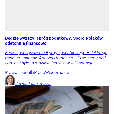
Będzie wyższy II próg podatkowy. Sporo Polaków
odetchnie finansowo
Będzie podwyższenie II progu podatkowego – deklaruje
minister finansów Andrzej Domański – Pracujemy nad
tym, aby było to możliwe jeszcze w tej kadencji.
Prawo i podatki
Praca
Wiadomości
Jowita
Flankowska