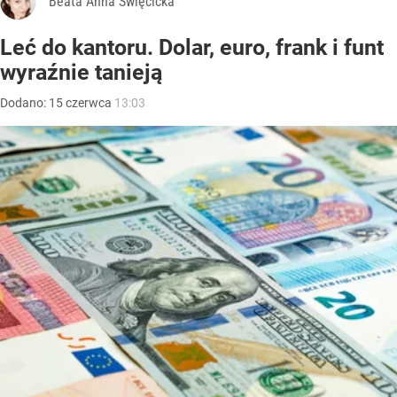
Beata Anna Święcicka
Leć do kantoru. Dolar, euro, frank i funt
wyraźnie tanieją
Dodano:
15
czerwca
13:03