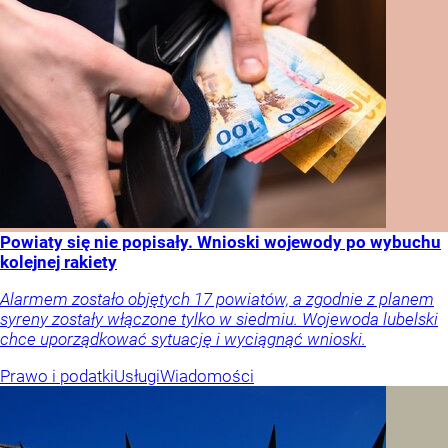
Powiaty się nie popisały. Wnioski wojewody po wybuchu
kolejnej rakiety
Alarmem zostało objętych 17 powiatów, a zgodnie z planem
syreny zostały włączone tylko w siedmiu. Wojewoda lubelski
chce uporządkować sytuację i wyciągnąć wnioski.
Prawo i podatki
Usługi
Wiadomości