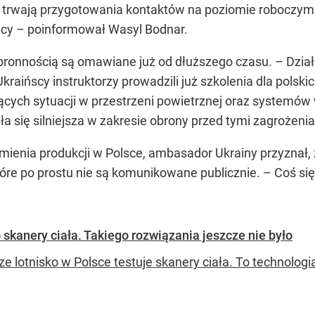
e trwają przygotowania kontaktów na poziomie roboczym
acy – poinformował Wasyl Bodnar.
bronnością są omawiane już od dłuższego czasu. – Dział
raińscy instruktorzy prowadzili już szkolenia dla polsk
ących sytuacji w przestrzeni powietrznej oraz systemó
ła się silniejsza w zakresie obrony przed tymi zagrożeni
ienia produkcji w Polsce, ambasador Ukrainy przyznał, ż
które po prostu nie są komunikowane publicznie. – Coś s
kanery ciała. Takiego rozwiązania jeszcze nie było
ze lotnisko w Polsce testuje skanery ciała. To technolo