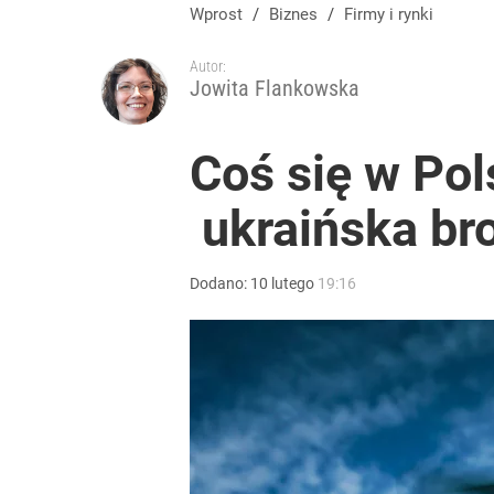
Wprost
/
Biznes
/
Firmy i rynki
Autor:
Jowita Flankowska
Coś się w Pol
ukraińska bro
Dodano:
10
lutego
19:16