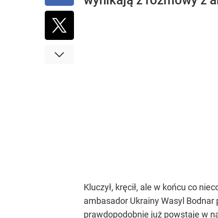
wynikają z rozmowy z 
Kluczył, kręcił, ale w końcu co nie
ambasador Ukrainy Wasyl Bodnar py
prawdopodobnie już powstaje w n