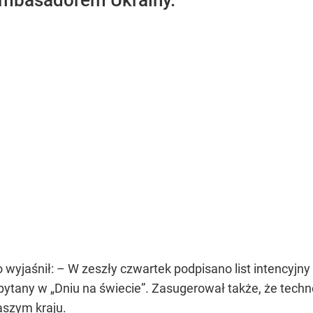
ambasadorem Ukrainy.
co wyjaśnił: – W zeszły czwartek podpisano list intencyjn
tany w „Dniu na świecie”. Zasugerował także, że techno
aszym kraju.