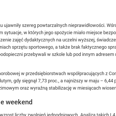
 ujawniły szereg powtarzalnych nieprawidłowości. Wśró
 sytuacje, w których jego spożycie miało miejsce bezpo
enie zajęć dydaktycznych na uczelni wyższej, świadcze
iach sprzętu sportowego, a także brak faktycznego sp
 podopieczni przebywali w szkole lub pod innym adresem
horobowej w przedsiębiorstwach współpracujących z Conp
ym, gdy sięgnął 7,73 proc., a najniższy w maju – 6,44 
mowym oraz wyraźną stabilizację w miesiącach wiosenn
bie weekend
 wzrost liczby zwolnień jednodniowych. Analiza takich L