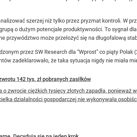
nalizować szerzej niż tylko przez pryzmat kontroli. W pr
grupą o dużym potencjale produktywności. To sygnał dl
me przywództwo może przełożyć się na długofalową sta
nym przez SW Research dla “Wprost” co piąty Polak (2
tów zadeklarowało, że taka sytuacja nigdy nie miała mi
wrotu 142 tys. zł pobranych zasiłków
a o zwrocie ciężkich tysięcy złotych zapadła, ponieważ 
cielka działalności gospodarczej nie wykonywała osobiśc
arne. Decydują się na jeden krok