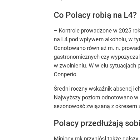
Co Polacy robią na L4?
–
Kontrole prowadzone w 2025 roku
na L4 pod wpływem alkoholu, w tym
Odnotowano również m.in. prowadz
gastronomicznych czy wypożyczaln
w zwolnieniu. W wielu sytuacjach
Conperio.
Średni roczny wskaźnik absencji c
Najwyższy poziom odnotowano w lut
sezonowość związaną z okresem zi
Polacy przedłużają so
Miniony rok przyniósł także dalszy