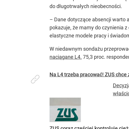
do długotrwałych nieobecności.
–
Dane dotyczące absencji warto a
pokazuje, że mamy do czynienia z 
elastyczne modele pracy i świado
W niedawnym sondażu przeprowadzo
naciągane L4.
75,3 proc. responden
Na L4 trzeba pracować! ZUS chce z
Decyzj
właści
ZUS coraz częściej kontroluje cięż