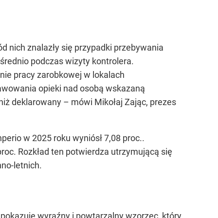
d nich znalazły się przypadki przebywania
średnio podczas wizyty kontrolera.
nie pracy zarobkowej w lokalach
rawowania opieki nad osobą wskazaną
 niż deklarowany
– mówi Mikołaj Zając, prezes
erio w 2025 roku wyniósł 7,08 proc..
proc. Rozkład ten potwierdza utrzymującą się
o-letnich.
4 pokazuje wyraźny i powtarzalny wzorzec, który