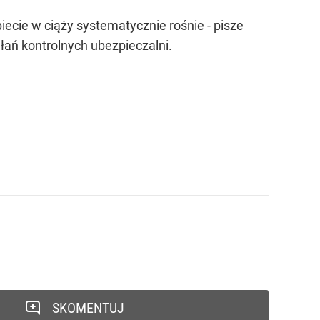
iecie w ciąży systematycznie rośnie - pisze
ałań kontrolnych ubezpieczalni.
SKOMENTUJ