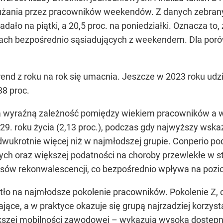
żania przez pracowników weekendów. Z danych zebrany
padało na piątki, a 20,5 proc. na poniedziałki. Oznacza t
ach bezpośrednio sąsiadujących z weekendem. Dla porówn
end z roku na rok się umacnia. Jeszcze w 2023 roku udzi
38 proc.
a wyraźną zależność pomiędzy wiekiem pracowników a w
9. roku życia (2,13 proc.), podczas gdy najwyższy wska
 dwukrotnie więcej niż w najmłodszej grupie. Conperio po
ych oraz większej podatności na choroby przewlekłe w 
esów rekonwalescencji, co bezpośrednio wpływa na pozi
ło na najmłodsze pokolenie pracowników. Pokolenie Z, c
ce, a w praktyce okazuje się grupą najrzadziej korzysta
szej mobilności zawodowej – wykazują wysoką dostępnoś