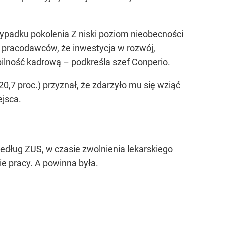
zypadku pokolenia Z niski poziom nieobecności
a pracodawców, że inwestycja w rozwój,
bilność kadrową –
podkreśla szef Conperio.
0,7 proc.)
przyznał, że zdarzyło mu się wziąć
ejsca.
według ZUS, w czasie zwolnienia lekarskiego
ie pracy. A powinna była.