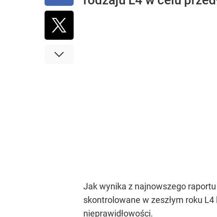
rodzaju L4 w celu prze
Jak wynika z najnowszego raportu C
skontrolowane w zeszłym roku L4 b
nieprawidłowości.