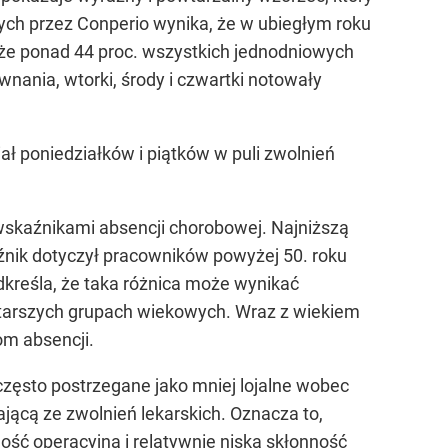
ch przez Conperio wynika, że w ubiegłym roku
o, że ponad 44 proc. wszystkich jednodniowych
ania, wtorki, środy i czwartki notowały
ał poniedziałków i piątków w puli zwolnień
skaźnikami absencji chorobowej. Najniższą
źnik dotyczył pracowników powyżej 50. roku
dkreśla, że taka różnica może wynikać
starszych grupach wiekowych. Wraz z wiekiem
om absencji.
zęsto postrzegane jako mniej lojalne wobec
jącą ze zwolnień lekarskich. Oznacza to,
ć operacyjną i relatywnie niską skłonność