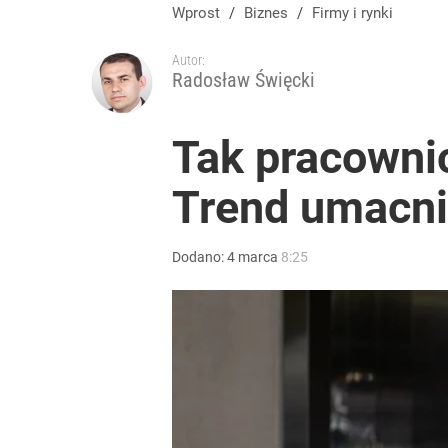
Wprost
/
Biznes
/
Firmy i rynki
Autor:
Radosław Święcki
Tak pracowni
Trend umacnia
Dodano:
4
marca
8:25