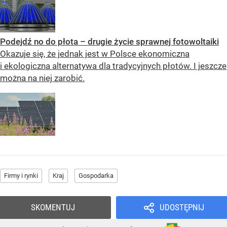
Podejdź no do płota – drugie życie sprawnej fotowoltaiki
Okazuje się, że jednak jest w Polsce ekonomiczna
i ekologiczna alternatywa dla tradycyjnych płotów. I jeszcze
można na niej zarobić.
Firmy i rynki
Kraj
Gospodarka
SKOMENTUJ
UDOSTĘPNIJ