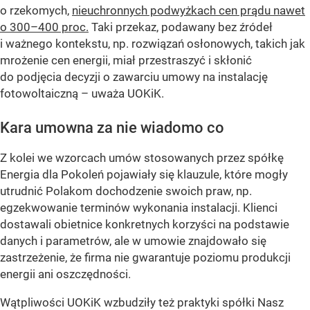
o rzekomych,
nieuchronnych podwyżkach cen prądu nawet
o 300–400 proc.
Taki przekaz, podawany bez źródeł
i ważnego kontekstu, np. rozwiązań osłonowych, takich jak
mrożenie cen energii, miał przestraszyć i skłonić
do podjęcia decyzji o zawarciu umowy na instalację
fotowoltaiczną – uważa UOKiK.
Kara umowna za nie wiadomo co
Z kolei we wzorcach umów stosowanych przez spółkę
Energia dla Pokoleń pojawiały się klauzule, które mogły
utrudnić Polakom dochodzenie swoich praw, np.
egzekwowanie terminów wykonania instalacji. Klienci
dostawali obietnice konkretnych korzyści na podstawie
danych i parametrów, ale w umowie znajdowało się
zastrzeżenie, że firma nie gwarantuje poziomu produkcji
energii ani oszczędności.
Wątpliwości UOKiK wzbudziły też praktyki spółki Nasz