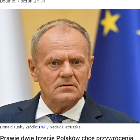
Dodano:
7
sierpnia
5:34
Donald Tusk
/ Źródło:
PAP
/
Radek Pietruszka
Prawie dwie trzecie Polaków chce przywrócenia