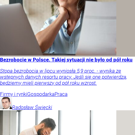
Bezrobocie w Polsce. Takiej sytuacji nie było od pół roku
Stopa bezrobocia w lipcu wyniosła 5,9 proc. - wynika ze
wstępnych danych resortu pracy. Jeśli się one potwierdzą,
będziemy mieli pierwszy od pół roku wzrost.
Firmy i rynki
Gospodarka
Praca
Radosław
Święcki