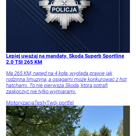
Lepiej uważaj na mandaty. Skoda Superb Sportline
2.0 TSI 265 KM
Ma 265 KM, napęd na 4 koła, wygląda prawie jak
rodzinna limuzyna, a osiągami może konkurować z hot
hatchami. To nie pierwsza Skoda, która potrafi
zaskoczyć nie tylko wymiarami.
Motoryzacja
Testy
Twój portfel