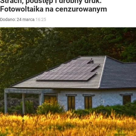
Strach, podstęp i drobny druk.
Fotowoltaika na cenzurowanym
Dodano:
24
marca
16:25