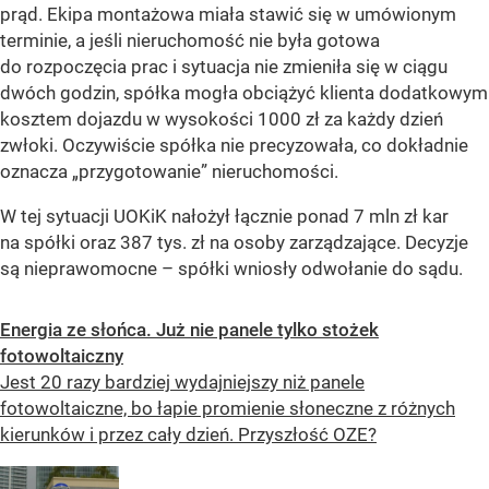
prąd. Ekipa montażowa miała stawić się w umówionym
terminie, a jeśli nieruchomość nie była gotowa
do rozpoczęcia prac i sytuacja nie zmieniła się w ciągu
dwóch godzin, spółka mogła obciążyć klienta dodatkowym
kosztem dojazdu w wysokości 1000 zł za każdy dzień
zwłoki. Oczywiście spółka nie precyzowała, co dokładnie
oznacza „przygotowanie” nieruchomości.
W tej sytuacji UOKiK nałożył łącznie ponad 7 mln zł kar
na spółki oraz 387 tys. zł na osoby zarządzające. Decyzje
są nieprawomocne – spółki wniosły odwołanie do sądu.
Energia ze słońca. Już nie panele tylko stożek
fotowoltaiczny
Jest 20 razy bardziej wydajniejszy niż panele
fotowoltaiczne, bo łapie promienie słoneczne z różnych
kierunków i przez cały dzień. Przyszłość OZE?