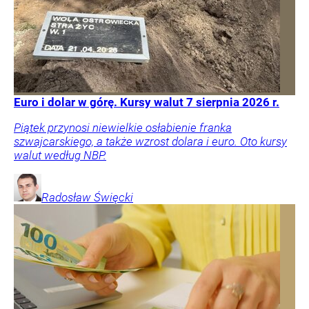
Euro i dolar w górę. Kursy walut 7 sierpnia 2026 r.
Piątek przynosi niewielkie osłabienie franka
szwajcarskiego, a także wzrost dolara i euro. Oto kursy
walut według NBP.
Radosław
Święcki