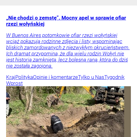
„Nie chodzi o zemstę”. Mocny apel w sprawie ofiar
rzezi wołyńskiej
W Buenos Aires potomkowie ofiar rzezi wołyńskiej
wciąż pokazują rodzinne zdjęcia i listy, wspominając
bliskich zamordowanych z niezwykłym okrucieństwem.
Ich dramat przypomina, że dla wielu rodzin Wołyń nie
jest historią zamkniętą, lecz bolesną raną, która do dziś
nie została zagojona.
Kraj
Polityka
Opinie i komentarze
Tylko u Nas
Tygodnik
Wprost