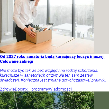
Od 2027 roku sanatoria będą kuracjuszy leczyć inaczej!
Celowane zabiegi
Nie może być tak, że bez względu na rodzaj schorzenia,
kuracjusze w sanatoriach otrzymują ten sam zestaw
świadczeń. Konieczna jest zmiana dotychczasowej praktyki.
Zdrowie
Dodatki i programy
Wiadomości