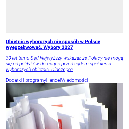
Obietnic wyborczych nie sposób w Polsce
wyegzekwować. Wybory 2027
30 lat temu Sąd Najwyższy wskazał, że Polacy nie mogą
się od polityków domagać przed sądem spełnienia
wyborczych obietnic. Dlaczego?
Dodatki i programy
Handel
Wiadomości