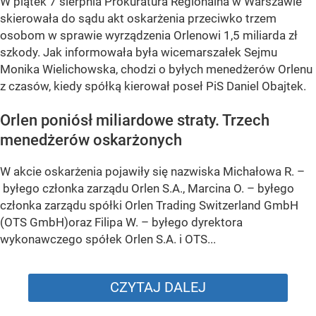
W piątek 7 sierpnia Prokuratura Regionalna w Warszawie
skierowała do sądu akt oskarżenia przeciwko trzem
osobom w sprawie wyrządzenia Orlenowi 1,5 miliarda zł
szkody. Jak informowała była wicemarszałek Sejmu
Monika Wielichowska, chodzi o byłych menedżerów Orlenu
z czasów, kiedy spółką kierował poseł PiS Daniel Obajtek.
Orlen poniósł miliardowe straty. Trzech
menedżerów oskarżonych
W akcie oskarżenia pojawiły się nazwiska Michałowa R. –
byłego członka zarządu Orlen S.A., Marcina O. – byłego
członka zarządu spółki Orlen Trading Switzerland GmbH
(OTS GmbH)oraz Filipa W. – byłego dyrektora
wykonawczego spółek Orlen S.A. i OTS...
CZYTAJ DALEJ