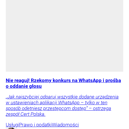
Nie reaguj! Rzekomy konkurs na WhatsApp i prośba
o oddanie głosu
„Jak najszybciej odparuj wszystkie dodane urządzenia
w ustawieniach aplikacji WhatsApp – tylko w ten
sposób odetniesz przestępcom dostęp” – ostrzega
zespół Cert Polska.
Usługi
Prawo i podatki
Wiadomości