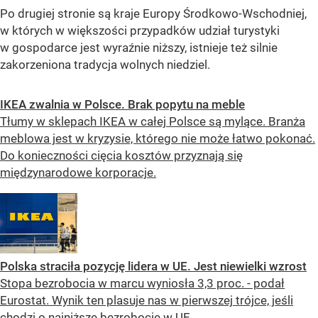
Po drugiej stronie są kraje Europy Środkowo-Wschodniej,
w których w większości przypadków udział turystyki
w gospodarce jest wyraźnie niższy, istnieje też silnie
zakorzeniona tradycja wolnych niedziel.
IKEA zwalnia w Polsce. Brak popytu na meble
Tłumy w sklepach IKEA w całej Polsce są mylące. Branża
meblowa jest w kryzysie, którego nie może łatwo pokonać.
Do konieczności cięcia kosztów przyznają się
międzynarodowe korporacje.
Polska straciła pozycję lidera w UE. Jest niewielki wzrost
Stopa bezrobocia w marcu wyniosła 3,3 proc. - podał
Eurostat. Wynik ten plasuje nas w pierwszej trójce, jeśli
chodzi o najniższe bezrobocie w UE.