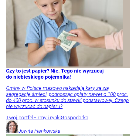
Czy to jest papier? Nie. Tego nie wyrzucaj
do niebieskiego pojemnika!
Gminy w Polsce masowo nakładają kary za złą
segregację śmieci, podnosząc opłaty nawet o 100 proc.
do 400 proc. w stosunku do stawki podstawowej. Czego
nie wyrzucać do papieru?
Twój portfel
Firmy i rynki
Gospodarka
Jowita
Flankowska