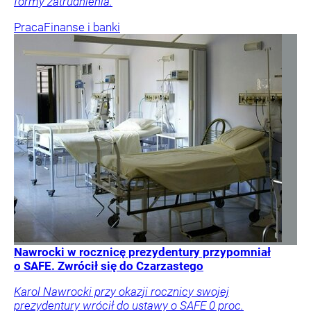
formy zatrudnienia.
Praca
Finanse i banki
Nawrocki w rocznicę prezydentury przypomniał
o SAFE. Zwrócił się do Czarzastego
Karol Nawrocki przy okazji rocznicy swojej
prezydentury wrócił do ustawy o SAFE 0 proc.