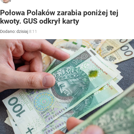
Połowa Polaków zarabia poniżej tej
kwoty. GUS odkrył karty
Dodano:
dzisiaj
8:11