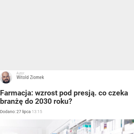
Autor:
Witold Ziomek
Farmacja: wzrost pod presją. co czeka
branżę do 2030 roku?
Dodano:
27
lipca
13:15