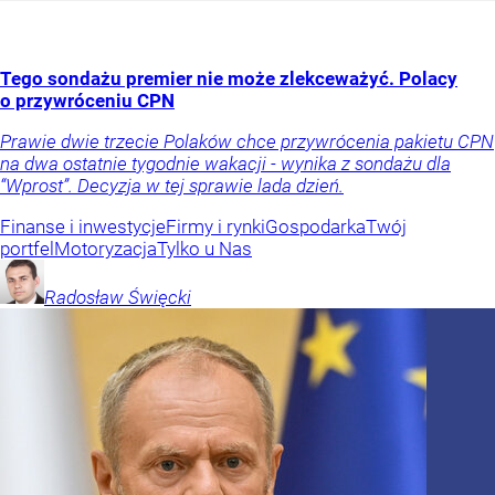
Tego sondażu premier nie może zlekceważyć. Polacy
o przywróceniu CPN
Prawie dwie trzecie Polaków chce przywrócenia pakietu CPN
na dwa ostatnie tygodnie wakacji - wynika z sondażu dla
“Wprost”. Decyzja w tej sprawie lada dzień.
Finanse i inwestycje
Firmy i rynki
Gospodarka
Twój
portfel
Motoryzacja
Tylko u Nas
Radosław
Święcki