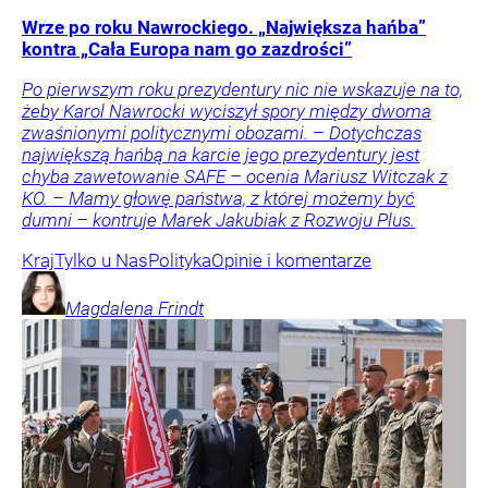
Wrze po roku Nawrockiego. „Największa hańba”
kontra „Cała Europa nam go zazdrości”
Po pierwszym roku prezydentury nic nie wskazuje na to,
żeby Karol Nawrocki wyciszył spory między dwoma
zwaśnionymi politycznymi obozami. – Dotychczas
największą hańbą na karcie jego prezydentury jest
chyba zawetowanie SAFE – ocenia Mariusz Witczak z
KO. – Mamy głowę państwa, z której możemy być
dumni – kontruje Marek Jakubiak z Rozwoju Plus.
Kraj
Tylko u Nas
Polityka
Opinie i komentarze
Magdalena
Frindt