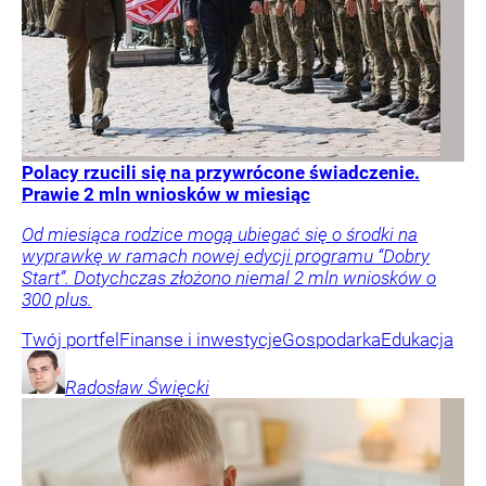
Polacy rzucili się na przywrócone świadczenie.
Prawie 2 mln wniosków w miesiąc
Od miesiąca rodzice mogą ubiegać się o środki na
wyprawkę w ramach nowej edycji programu “Dobry
Start”. Dotychczas złożono niemal 2 mln wniosków o
300 plus.
Twój portfel
Finanse i inwestycje
Gospodarka
Edukacja
Radosław
Święcki