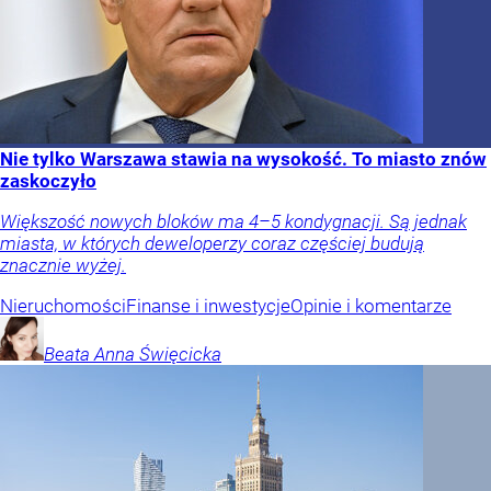
Nie tylko Warszawa stawia na wysokość. To miasto znów
zaskoczyło
Większość nowych bloków ma 4–5 kondygnacji. Są jednak
miasta, w których deweloperzy coraz częściej budują
znacznie wyżej.
Nieruchomości
Finanse i inwestycje
Opinie i komentarze
Beata Anna
Święcicka