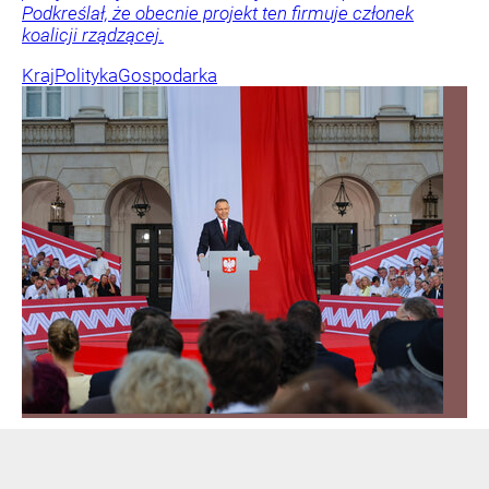
Podkreślał, że obecnie projekt ten firmuje członek
koalicji rządzącej.
Kraj
Polityka
Gospodarka