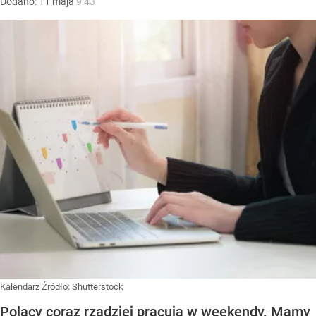
Dodano:
11
maja
9:43
Kalendarz
Źródło:
Shutterstock
Polacy coraz rzadziej pracują w weekendy. Mamy