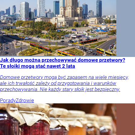
Jak długo można przechowywać domowe przetwory?
Te słoiki mogą stać nawet 2 lata
Domowe przetwory mogą być zapasem na wiele miesięcy,
ale ich trwałość zależy od przygotowania i warunków
przechowywania. Nie każdy stary słoik jest bezpieczny.
Porady
Zdrowie