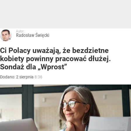
Autor:
Radosław Święcki
Ci Polacy uważają, że bezdzietne
kobiety powinny pracować dłużej.
Sondaż dla „Wprost”
Dodano:
2
sierpnia
8:36