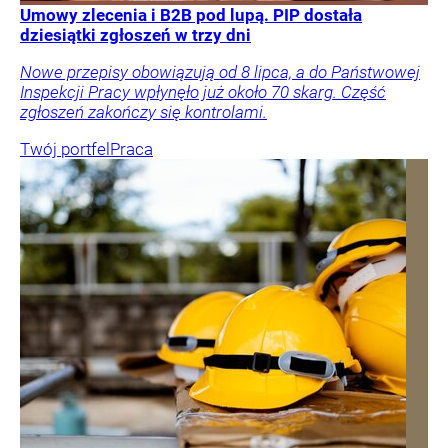
Umowy zlecenia i B2B pod lupą. PIP dostała
dziesiątki zgłoszeń w trzy dni
Nowe przepisy obowiązują od 8 lipca, a do Państwowej
Inspekcji Pracy wpłynęło już około 70 skarg. Część
zgłoszeń zakończy się kontrolami.
Twój portfel
Praca