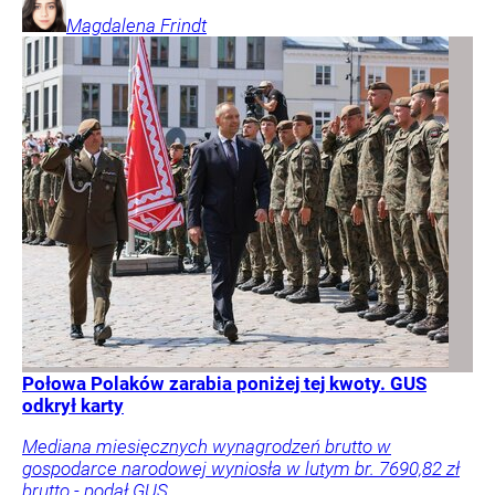
Magdalena
Frindt
Połowa Polaków zarabia poniżej tej kwoty. GUS
odkrył karty
Mediana miesięcznych wynagrodzeń brutto w
gospodarce narodowej wyniosła w lutym br. 7690,82 zł
brutto - podał GUS.