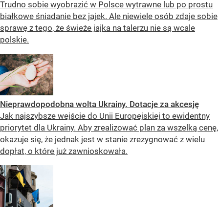
Trudno sobie wyobrazić w Polsce wytrawne lub po prostu
białkowe śniadanie bez jajek. Ale niewiele osób zdaje sobie
sprawę z tego, że świeże jajka na talerzu nie są wcale
polskie.
Nieprawdopodobna wolta Ukrainy. Dotacje za akcesję
Jak najszybsze wejście do Unii Europejskiej to ewidentny
priorytet dla Ukrainy. Aby zrealizować plan za wszelką cenę,
okazuje się, że jednak jest w stanie zrezygnować z wielu
dopłat, o które już zawnioskowała.