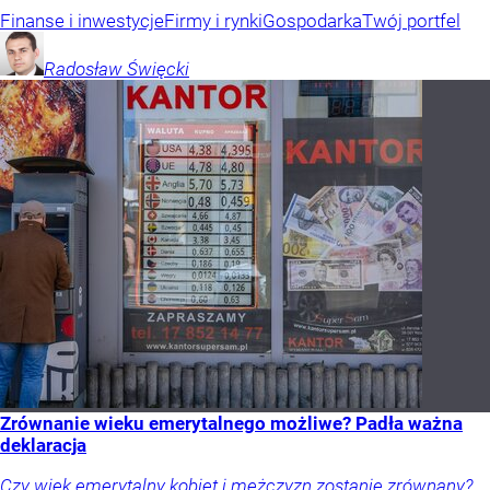
Finanse i inwestycje
Firmy i rynki
Gospodarka
Twój portfel
Radosław
Święcki
Zrównanie wieku emerytalnego możliwe? Padła ważna
deklaracja
Czy wiek emerytalny kobiet i mężczyzn zostanie zrównany?