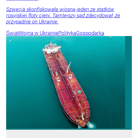
Szwecja skonfiskowała wiosną jeden ze statków
rosyjskiej floty cieni. Tamtejszy sąd zdecydował, że
przypadnie on Ukrainie.
Świat
Wojna w Ukrainie
Polityka
Gospodarka