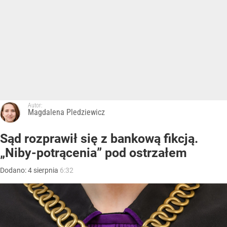
Autor:
Magdalena Pledziewicz
Sąd rozprawił się z bankową fikcją.
„Niby-potrącenia” pod ostrzałem
Dodano:
4
sierpnia
6:32