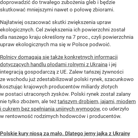
doprowadzić do trwałego zubożenia gleb i będzie
skutkować mniejszymi nawet o połowę zbiorami.
Najłatwiej oszacować skutki zwiększenia upraw
ekologicznych. Cel zwiększenia ich powierzchni został
dla naszego kraju określony na 7 proc., czyli powierzchnia
upraw ekologicznych ma się w Polsce podwoić.
Rolnicy domagają się także konkretnych informacji
dotyczących handlu płodami rolnymi z Ukrainą
i jej
integracją gospodarczą z UE. Zalew tańszej żywności
ze wschodu już zdestabilizował polski rynek, szacunkowo
kosztując krajowych producentów miliardy złotych
w postaci utraconych zysków. Polski rynek został zalany
nie tylko zbożem, ale też
tańszym drobiem, jajami, miodem
i cukrem bez spełniania unijnych wymogów
, co uderzyło
w rentowność rodzimych hodowców i producentów.
Polskie kury niosą za mało. Dlatego jemy jajka z Ukrainy