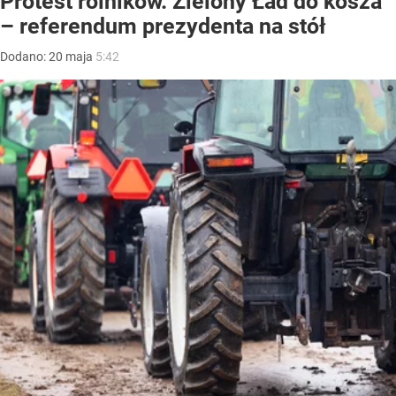
Protest rolników. Zielony Ład do kosza
– referendum prezydenta na stół
Dodano:
20
maja
5:42