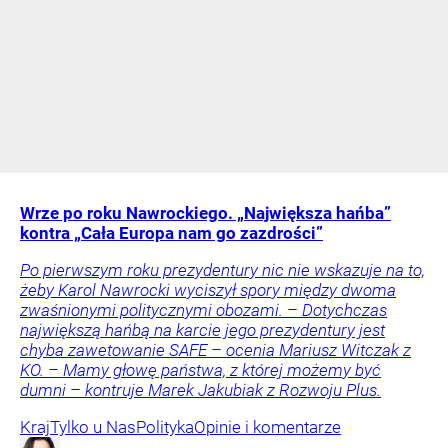
Wrze po roku Nawrockiego. „Największa hańba”
kontra „Cała Europa nam go zazdrości”
Po pierwszym roku prezydentury nic nie wskazuje na to,
żeby Karol Nawrocki wyciszył spory między dwoma
zwaśnionymi politycznymi obozami. – Dotychczas
największą hańbą na karcie jego prezydentury jest
chyba zawetowanie SAFE – ocenia Mariusz Witczak z
KO. – Mamy głowę państwa, z której możemy być
dumni – kontruje Marek Jakubiak z Rozwoju Plus.
Kraj
Tylko u Nas
Polityka
Opinie i komentarze