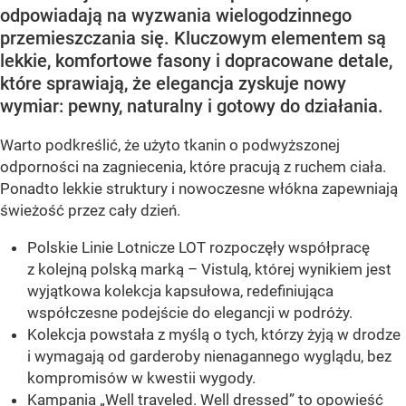
odpowiadają na wyzwania wielogodzinnego
przemieszczania się. Kluczowym elementem są
lekkie, komfortowe fasony i dopracowane detale,
które sprawiają, że elegancja zyskuje nowy
wymiar: pewny, naturalny i gotowy do działania.
Warto podkreślić, że użyto tkanin o podwyższonej
odporności na zagniecenia, które pracują z ruchem ciała.
Ponadto lekkie struktury i nowoczesne włókna zapewniają
świeżość przez cały dzień.
Polskie Linie Lotnicze LOT rozpoczęły współpracę
z kolejną polską marką – Vistulą, której wynikiem jest
wyjątkowa kolekcja kapsułowa, redefiniująca
współczesne podejście do elegancji w podróży.
Kolekcja powstała z myślą o tych, którzy żyją w drodze
i wymagają od garderoby nienagannego wyglądu, bez
kompromisów w kwestii wygody.
Kampania „Well traveled. Well dressed” to opowieść