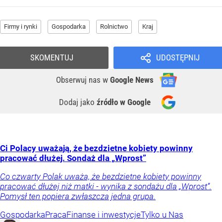
Firmy i rynki
Gospodarka
Rolnictwo
Kraj
SKOMENTUJ
UDOSTĘPNIJ
Obserwuj nas
w
Google News
Dodaj jako
źródło w Google
Ci Polacy uważają, że bezdzietne kobiety powinny
pracować dłużej. Sondaż dla „Wprost”
Co czwarty Polak uważa, że bezdzietne kobiety powinny
pracować dłużej niż matki - wynika z sondażu dla „Wprost”.
Pomysł ten popiera zwłaszcza jedna grupa.
Gospodarka
Praca
Finanse i inwestycje
Tylko u Nas