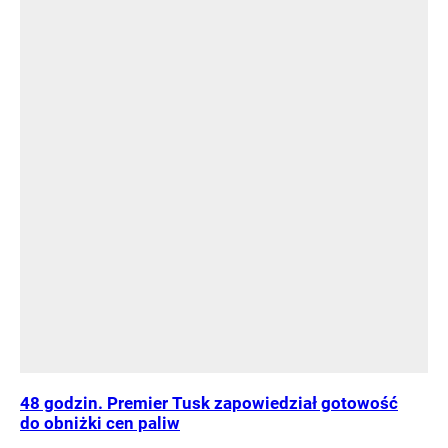
48 godzin. Premier Tusk zapowiedział gotowość
do obniżki cen paliw