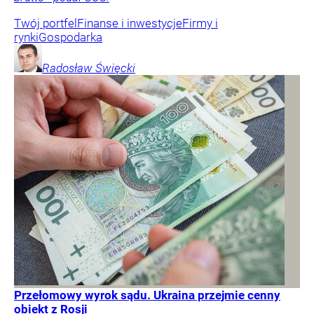
Twój portfel
Finanse i inwestycje
Firmy i
rynki
Gospodarka
Radosław
Święcki
Przełomowy wyrok sądu. Ukraina przejmie cenny
obiekt z Rosji