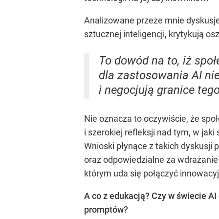
Analizowane przeze mnie dyskusje
sztucznej inteligencji, krytykują 
To dowód na to, iż społ
dla zastosowania AI n
i negocjują granice teg
Nie oznacza to oczywiście, że sp
i szerokiej refleksji nad tym, w ja
Wnioski płynące z takich dyskusji
oraz odpowiedzialne za wdrażanie
którym uda się połączyć innowacyj
A co z edukacją? Czy w świecie A
promptów?