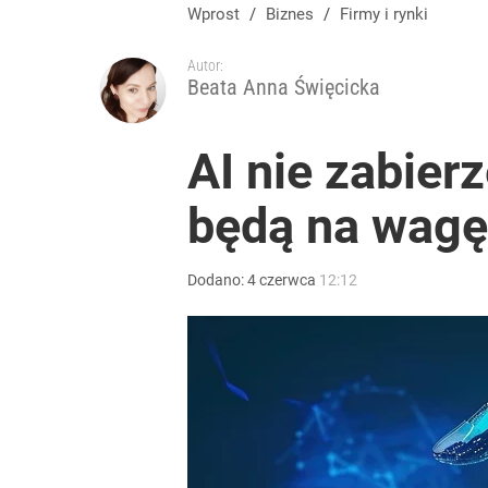
Wprost
/
Biznes
/
Firmy i rynki
Autor:
Beata Anna Święcicka
AI nie zabier
będą na wagę
Dodano:
4
czerwca
12:12