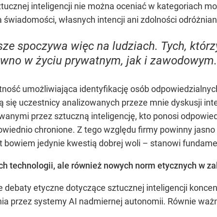
ztucznej inteligencji nie można oceniać w kategoriach mo
 świadomości, własnych intencji ani zdolności odróżnian
e spoczywa więc na ludziach. Tych, którzy
równo w życiu prywatnym, jak i zawodowym.
entność umożliwiająca identyfikację osób odpowiedzialn
ą się uczestnicy analizowanych przeze mnie dyskusji int
wanymi przez sztuczną inteligencję, kto ponosi odpowied
owiednio chronione. Z tego względu firmy powinny jasn
st bowiem jedynie kwestią dobrej woli – stanowi fundame
ch technologii, ale również nowych norm etycznych w za
debaty etyczne dotyczące sztucznej inteligencji konce
ia przez systemy AI nadmiernej autonomii. Równie ważne