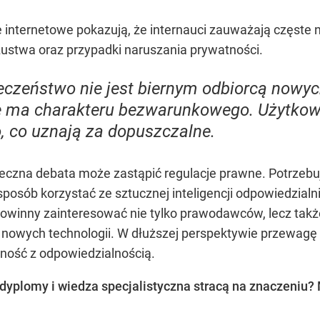
 internetowe pokazują, że internauci zauważają częste
oszustwa oraz przypadki naruszania prywatności.
eczeństwo nie jest biernym odbiorcą nowych
ie ma charakteru bezwarunkowego. Użytkow
o, co uznają za dopuszczalne.
ołeczna debata może zastąpić regulacje prawne. Potrzeb
ki sposób korzystać ze sztucznej inteligencji odpowiedzia
 powinny zainteresować nie tylko prawodawców, lecz tak
 nowych technologii. W dłuższej perspektywie przewagę 
ność z odpowiedzialnością.
I dyplomy i wiedza specjalistyczna stracą na znaczeniu