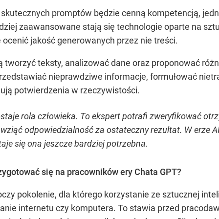
 skutecznych promptów będzie cenną kompetencją, jednak
dziej zaawansowane stają się technologie oparte na sztu
ie ocenić jakość generowanych przez nie treści.
ą tworzyć teksty, analizować dane oraz proponować róż
rzedstawiać nieprawdziwe informacje, formułować nietr
dują potwierdzenia w rzeczywistości.
taje rola człowieka. To ekspert potrafi zweryfikować otr
 wziąć odpowiedzialność za ostateczny rezultat. W erze A
taje się ona jeszcze bardziej potrzebna.
zygotować się na pracowników ery Chata GPT?
czy pokolenie, dla którego korzystanie ze sztucznej inte
wanie internetu czy komputera. To stawia przed pracod