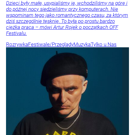
Dzieci były małe, usypialiśmy je, wchodziliśmy na górę i
do późnej nocy siedzieliśmy przy komputerach. Nie
wspominam tego jako romantycznego czasu, za którym
dziś szczególnie tęsknię. To była po prostu bardzo
ciężka praca – mówi Artur Rojek o początkach OFF
Festivalu.
Rozrywka
Festiwale/Przeglądy
Muzyka
Tylko u Nas