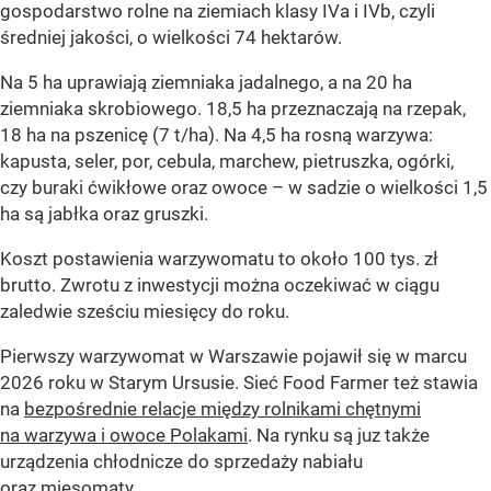
gospodarstwo rolne na ziemiach klasy IVa i IVb, czyli
średniej jakości, o wielkości 74 hektarów.
Na 5 ha uprawiają ziemniaka jadalnego, a na 20 ha
ziemniaka skrobiowego. 18,5 ha przeznaczają na rzepak,
18 ha na pszenicę (7 t/ha). Na 4,5 ha rosną warzywa:
kapusta, seler, por, cebula, marchew, pietruszka, ogórki,
czy buraki ćwikłowe oraz owoce – w sadzie o wielkości 1,5
ha są jabłka oraz gruszki.
Koszt postawienia warzywomatu to około 100 tys. zł
brutto. Zwrotu z inwestycji można oczekiwać w ciągu
zaledwie sześciu miesięcy do roku.
Pierwszy warzywomat w Warszawie pojawił się w marcu
2026 roku w Starym Ursusie. Sieć Food Farmer też stawia
na
bezpośrednie relacje między rolnikami chętnymi
na warzywa i owoce Polakami
. Na rynku są juz także
urządzenia chłodnicze do sprzedaży nabiału
oraz mięsomaty.