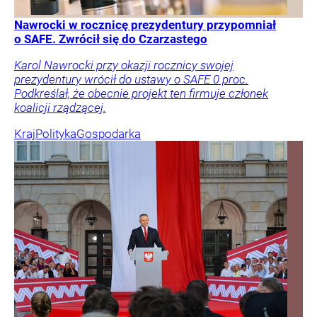
Nawrocki w rocznicę prezydentury przypomniał
o SAFE. Zwrócił się do Czarzastego
Karol Nawrocki przy okazji rocznicy swojej
prezydentury wrócił do ustawy o SAFE 0 proc.
Podkreślał, że obecnie projekt ten firmuje członek
koalicji rządzącej.
Kraj
Polityka
Gospodarka