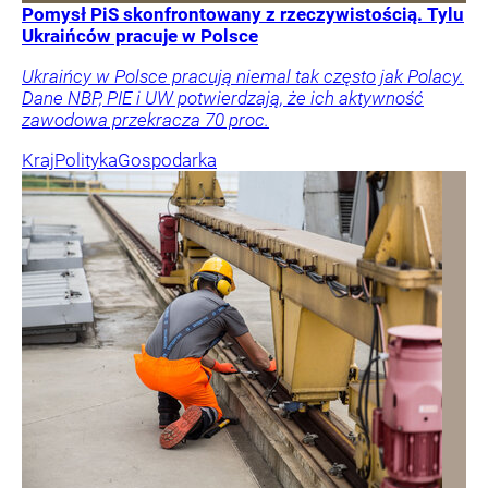
Pomysł PiS skonfrontowany z rzeczywistością. Tylu
Ukraińców pracuje w Polsce
Ukraińcy w Polsce pracują niemal tak często jak Polacy.
Dane NBP, PIE i UW potwierdzają, że ich aktywność
zawodowa przekracza 70 proc.
Kraj
Polityka
Gospodarka