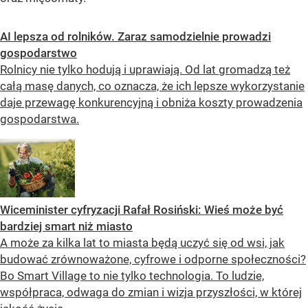
AI lepsza od rolników. Zaraz samodzielnie prowadzi
gospodarstwo
Rolnicy nie tylko hodują i uprawiają. Od lat gromadzą też
całą masę danych, co oznacza, że ich lepsze wykorzystanie
daje przewagę konkurencyjną i obniża koszty prowadzenia
gospodarstwa.
Wiceminister cyfryzacji Rafał Rosiński: Wieś może być
bardziej smart niż miasto
A może za kilka lat to miasta będą uczyć się od wsi, jak
budować zrównoważone, cyfrowe i odporne społeczności?
Bo Smart Village to nie tylko technologia. To ludzie,
współpraca, odwaga do zmian i wizja przyszłości, w której