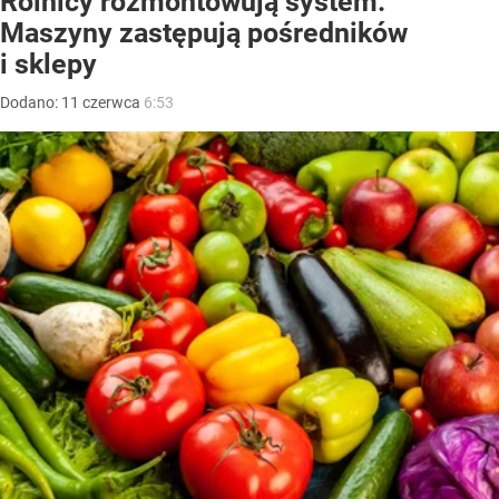
Rolnicy rozmontowują system.
Maszyny zastępują pośredników
i sklepy
Dodano:
11
czerwca
6:53