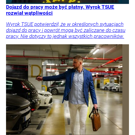
Dojazd do pracy może być płatny. Wyrok TSUE
rozwiał wątpliwości
Wyrok TSUE potwierdził, że w określonych sytuacjach
dojazd do pracy i powrót mogą być zaliczane do czasu
pracy. Nie dotyczy to jednak wszystkich pracowników.