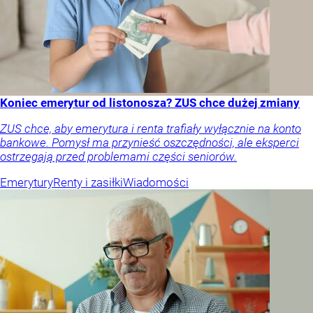
Koniec emerytur od listonosza? ZUS chce dużej zmiany
ZUS chce, aby emerytura i renta trafiały wyłącznie na konto
bankowe. Pomysł ma przynieść oszczędności, ale eksperci
ostrzegają przed problemami części seniorów.
Emerytury
Renty i zasiłki
Wiadomości