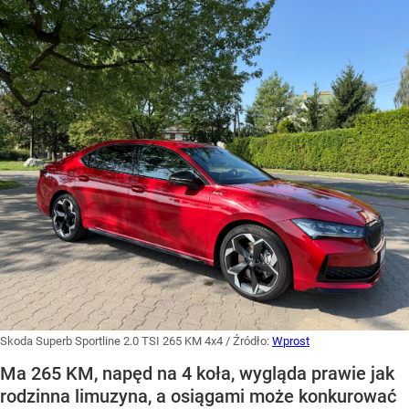
Skoda Superb Sportline 2.0 TSI 265 KM 4x4
/ Źródło:
Wprost
Ma 265 KM, napęd na 4 koła, wygląda prawie jak
rodzinna limuzyna, a osiągami może konkurować