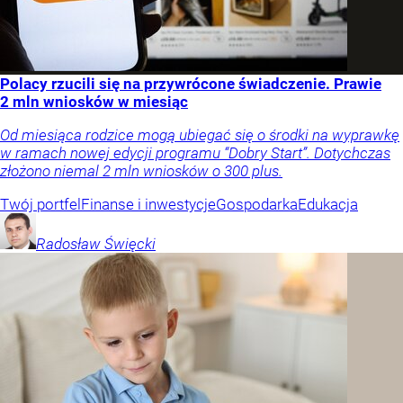
Polacy rzucili się na przywrócone świadczenie. Prawie
2 mln wniosków w miesiąc
Od miesiąca rodzice mogą ubiegać się o środki na wyprawkę
w ramach nowej edycji programu “Dobry Start”. Dotychczas
złożono niemal 2 mln wniosków o 300 plus.
Twój portfel
Finanse i inwestycje
Gospodarka
Edukacja
Radosław
Święcki