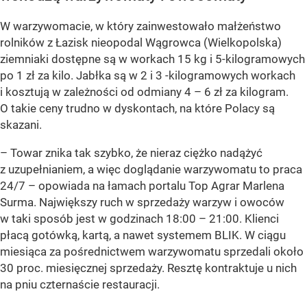
W warzywomacie, w który zainwestowało małżeństwo
rolników z Łazisk nieopodal Wągrowca (Wielkopolska)
ziemniaki dostępne są w workach 15 kg i 5-kilogramowych
po 1 zł za kilo. Jabłka są w 2 i 3 -kilogramowych workach
i kosztują w zależności od odmiany 4 – 6 zł za kilogram.
O takie ceny trudno w dyskontach, na które Polacy są
skazani.
– Towar znika tak szybko, że nieraz ciężko nadążyć
z uzupełnianiem, a więc doglądanie warzywomatu to praca
24/7 – opowiada na łamach portalu Top Agrar Marlena
Surma. Największy ruch w sprzedaży warzyw i owoców
w taki sposób jest w godzinach 18:00 – 21:00. Klienci
płacą gotówką, kartą, a nawet systemem BLIK. W ciągu
miesiąca za pośrednictwem warzywomatu sprzedali około
30 proc. miesięcznej sprzedaży. Resztę kontraktuje u nich
na pniu czternaście restauracji.