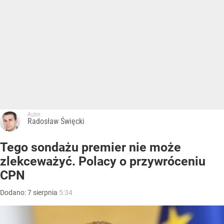
Autor:
Radosław Święcki
Tego sondażu premier nie może
zlekceważyć. Polacy o przywróceniu
CPN
Dodano:
7
sierpnia
5:34