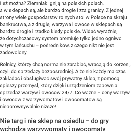
Ileż można? Ziemniaki gniją na polskich polach,
a w sklepach są, ale bardzo drogie i zza granicy. Z jednej
strony wiele gospodarstw rolnych stoi w Polsce na skraju
bankructwa, a z drugiej warzywa i owoce w sklepach są
bardzo drogie i rzadko kiedy polskie. Widać wyraźnie,
że dotychczasowy system premiuje tylko jedno ogniwo
w tym łańcuchu – pośredników, z czego nikt nie jest
zadowolony.
Rolnicy, którzy chcą normalnie zarabiać, wracają do korzeni,
czyli do sprzedaży bezpośredniej. A że nie każdy ma czas
zakładać i obsługiwać swój prywatny sklep, z pomocą
spieszy przemysł, który dzięki urządzeniom zapewnia
sprzedaż warzyw i owoców 24/7. Co ważne – ceny warzyw
i owoców z warzywomatów i owocomatów są
nieporównywalnie niższe!
Nie targ i nie sklep na osiedlu – do gry
wchodzą warzywomaty i owocomaty