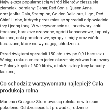
Największa popularnością wśród klientów cieszą się
ziemniaki odmiany: Denar, Red Sonia, Queen Anne,
oraz jabłka Gala, Szampion, Golden Delicious, Ligol, Red
Chief i Lobo, których przez miesiąc sprzedali odpowiednio:
trzy i jedną tonę. W warzywomacie są i przetwory: soki
tłoczone, barszcze czerwone, ogórki konserwowe, kapusty
kiszone, soki pomidorowe, syropy z mięty oraz wiórki
buraczane, które nie wymagają chłodzenia.
Przed świętami sprzedali 150 słoików po 0,9 l barszczu.
W ciągu roku numerem jeden okazał się zakwas buraczany
– Polacy kupili aż 600 litrów, a także cztery tony kapusty
kiszonej.
Co schodzi z warzywomatu najlepiej? Cała
produkcja rolna
Marlena i Grzegorz Sturmowie są rolnikami w trzecim
pokoleniu. Od dziesięciu lat prowadzą rodzinne