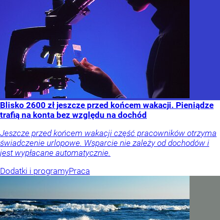
Blisko 2600 zł jeszcze przed końcem wakacji. Pieniądze
trafią na konta bez względu na dochód
Jeszcze przed końcem wakacji część pracowników otrzyma
świadczenie urlopowe. Wsparcie nie zależy od dochodów i
jest wypłacane automatycznie.
Dodatki i programy
Praca