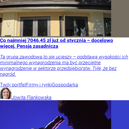
Co najmniej 7046,45 zł już od stycznia – docelowo
więcej. Pensja zasadnicza
Ta grupa zawodowa to się ucieszy – podstawą wysokości ich
minimalnego wynagrodzenia ma być przeciętne
wynagrodzenie w sektorze przedsiębiorstw. Tyle, że bez
nagród.
Twój portfel
Firmy i rynki
Gospodarka
Jowita
Flankowska