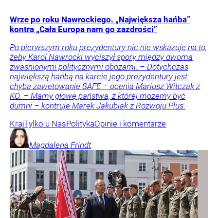
Wrze po roku Nawrockiego. „Największa hańba”
kontra „Cała Europa nam go zazdrości”
Po pierwszym roku prezydentury nic nie wskazuje na to,
żeby Karol Nawrocki wyciszył spory między dwoma
zwaśnionymi politycznymi obozami. – Dotychczas
największą hańbą na karcie jego prezydentury jest
chyba zawetowanie SAFE – ocenia Mariusz Witczak z
KO. – Mamy głowę państwa, z której możemy być
dumni – kontruje Marek Jakubiak z Rozwoju Plus.
Kraj
Tylko u Nas
Polityka
Opinie i komentarze
Magdalena
Frindt