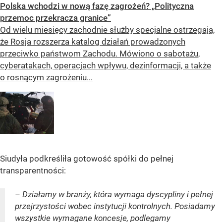
Polska wchodzi w nową fazę zagrożeń? „Polityczna
przemoc przekracza granice”
Od wielu miesięcy zachodnie służby specjalne ostrzegają,
że Rosja rozszerza katalog działań prowadzonych
przeciwko państwom Zachodu. Mówiono o sabotażu,
cyberatakach, operacjach wpływu, dezinformacji, a także
o rosnącym zagrożeniu...
Siudyła podkreśliła gotowość spółki do pełnej
transparentności:
– Działamy w branży, która wymaga dyscypliny i pełnej
przejrzystości wobec instytucji kontrolnych. Posiadamy
wszystkie wymagane koncesje, podlegamy