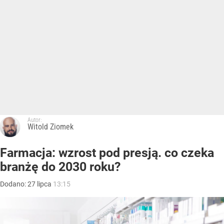
Autor:
Witold Ziomek
Farmacja: wzrost pod presją. co czeka
branżę do 2030 roku?
Dodano:
27
lipca
13:15