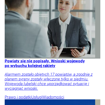
Powiaty się nie popisały. Wnioski wojewody
po wybuchu kolejnej rakiety
Alarmem zostało objętych 17 powiatów, a zgodnie z
planem syreny zostały włączone tylko w siedmiu.
Wojewoda lubelski chce uporządkować sytuację i
wyciągnąć wnioski.
Prawo i podatki
Usługi
Wiadomości