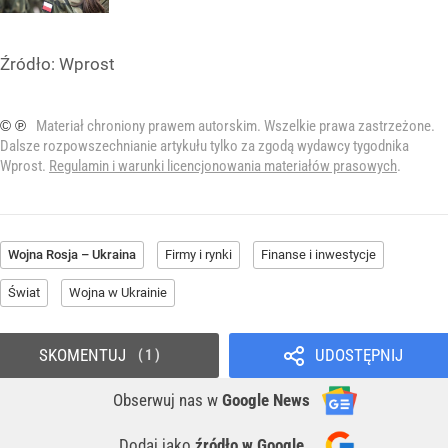
Źródło:
Wprost
© ℗
Materiał chroniony prawem autorskim. Wszelkie prawa zastrzeżone.
Dalsze rozpowszechnianie artykułu tylko za zgodą wydawcy tygodnika
Wprost.
Regulamin i warunki licencjonowania materiałów prasowych
.
Wojna Rosja – Ukraina
Firmy i rynki
Finanse i inwestycje
Świat
Wojna w Ukrainie
SKOMENTUJ
UDOSTĘPNIJ
1
Obserwuj nas
w
Google News
Dodaj jako
źródło w Google