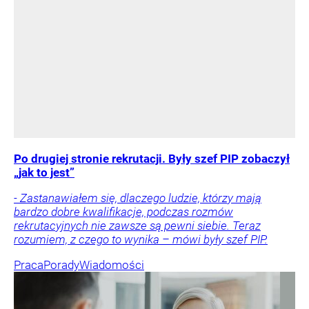
Po drugiej stronie rekrutacji. Były szef PIP zobaczył
„jak to jest”
- Zastanawiałem się, dlaczego ludzie, którzy mają
bardzo dobre kwalifikacje, podczas rozmów
rekrutacyjnych nie zawsze są pewni siebie. Teraz
rozumiem, z czego to wynika – mówi były szef PIP.
Praca
Porady
Wiadomości