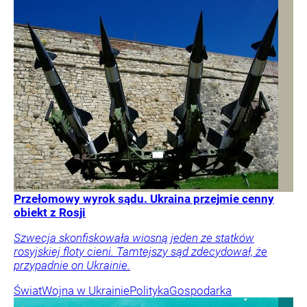
Przełomowy wyrok sądu. Ukraina przejmie cenny
obiekt z Rosji
Szwecja skonfiskowała wiosną jeden ze statków
rosyjskiej floty cieni. Tamtejszy sąd zdecydował, że
przypadnie on Ukrainie.
Świat
Wojna w Ukrainie
Polityka
Gospodarka