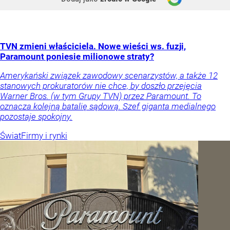
TVN zmieni właściciela. Nowe wieści ws. fuzji,
Paramount poniesie milionowe straty?
Amerykański związek zawodowy scenarzystów, a także 12
stanowych prokuratorów nie chce, by doszło przejęcia
Warner Bros. (w tym Grupy TVN) przez Paramount. To
oznacza kolejną batalię sądową. Szef giganta medialnego
pozostaje spokojny.
Świat
Firmy i rynki