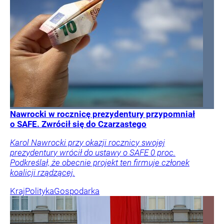
Nawrocki w rocznicę prezydentury przypomniał
o SAFE. Zwrócił się do Czarzastego
Karol Nawrocki przy okazji rocznicy swojej
prezydentury wrócił do ustawy o SAFE 0 proc.
Podkreślał, że obecnie projekt ten firmuje członek
koalicji rządzącej.
Kraj
Polityka
Gospodarka