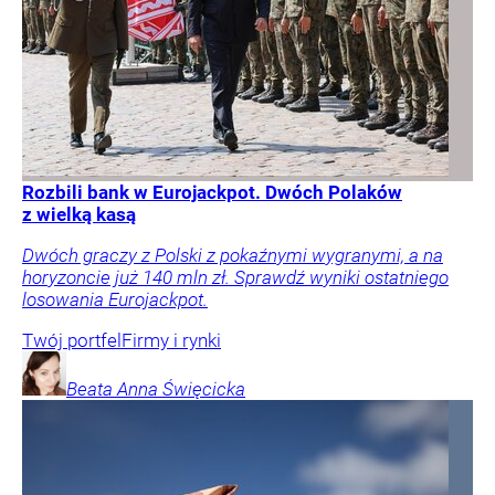
Rozbili bank w Eurojackpot. Dwóch Polaków
z wielką kasą
Dwóch graczy z Polski z pokaźnymi wygranymi, a na
horyzoncie już 140 mln zł. Sprawdź wyniki ostatniego
losowania Eurojackpot.
Twój portfel
Firmy i rynki
Beata Anna
Święcicka