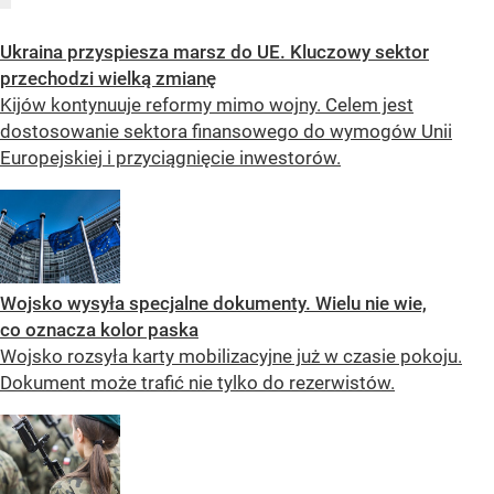
Ukraina przyspiesza marsz do UE. Kluczowy sektor
przechodzi wielką zmianę
Kijów kontynuuje reformy mimo wojny. Celem jest
dostosowanie sektora finansowego do wymogów Unii
Europejskiej i przyciągnięcie inwestorów.
Wojsko wysyła specjalne dokumenty. Wielu nie wie,
co oznacza kolor paska
Wojsko rozsyła karty mobilizacyjne już w czasie pokoju.
Dokument może trafić nie tylko do rezerwistów.