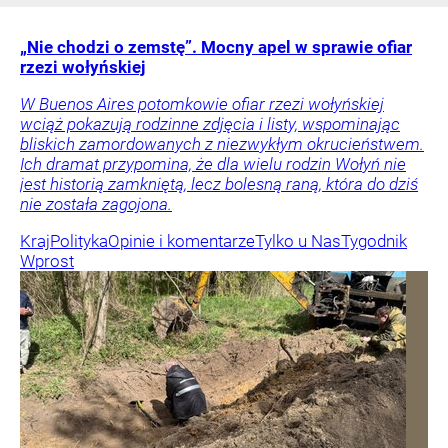
„Nie chodzi o zemstę”. Mocny apel w sprawie ofiar
rzezi wołyńskiej
W Buenos Aires potomkowie ofiar rzezi wołyńskiej
wciąż pokazują rodzinne zdjęcia i listy, wspominając
bliskich zamordowanych z niezwykłym okrucieństwem.
Ich dramat przypomina, że dla wielu rodzin Wołyń nie
jest historią zamkniętą, lecz bolesną raną, która do dziś
nie została zagojona.
Kraj
Polityka
Opinie i komentarze
Tylko u Nas
Tygodnik
Wprost