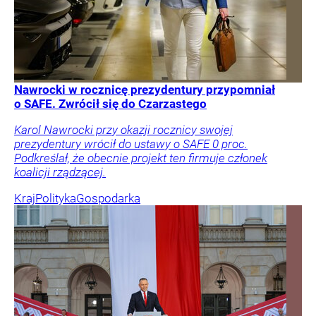
Nawrocki w rocznicę prezydentury przypomniał
o SAFE. Zwrócił się do Czarzastego
Karol Nawrocki przy okazji rocznicy swojej
prezydentury wrócił do ustawy o SAFE 0 proc.
Podkreślał, że obecnie projekt ten firmuje członek
koalicji rządzącej.
Kraj
Polityka
Gospodarka