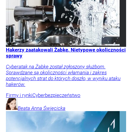
Hakerzy zaatakowali Żabkę. Nietypowe okoliczności
sprawy
Cyberatak na Żabkę został zgłoszony służbom.
Sprawdzane są okoliczności włamania i zakres
potencjalnych strat do których doszło, w wyniku ataku
hakerów.
Firmy i rynki
Cyberbezpieczeństwo
Beata Anna
Święcicka