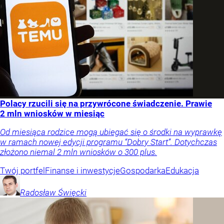
Polacy rzucili się na przywrócone świadczenie. Prawie
2 mln wniosków w miesiąc
Od miesiąca rodzice mogą ubiegać się o środki na wyprawkę
w ramach nowej edycji programu “Dobry Start”. Dotychczas
złożono niemal 2 mln wniosków o 300 plus.
Twój portfel
Finanse i inwestycje
Gospodarka
Edukacja
Radosław
Święcki