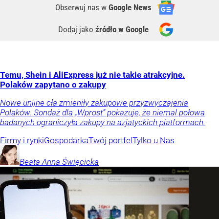
Obserwuj nas
w
Google News
Dodaj jako
źródło w Google
Temu, Shein i AliExpress już nie takie atrakcyjne.
Polaków zapytano o zakupy
Nowe unijne cła zmieniły zakupowe przyzwyczajenia
Polaków. Sondaż dla „Wprost” pokazuje, że niemal połowa
badanych ograniczyła zakupy na azjatyckich platformach.
Firmy i rynki
Gospodarka
Twój portfel
Tylko u Nas
Beata Anna
Święcicka