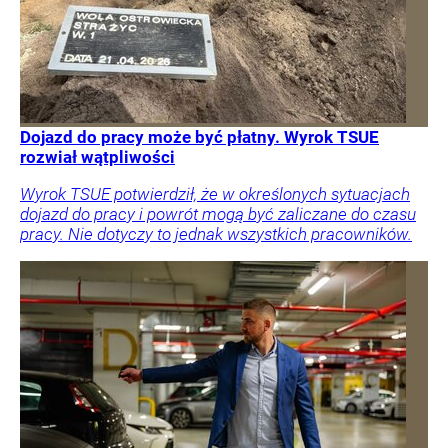
Dojazd do pracy może być płatny. Wyrok TSUE
rozwiał wątpliwości
Wyrok TSUE potwierdził, że w określonych sytuacjach
dojazd do pracy i powrót mogą być zaliczane do czasu
pracy. Nie dotyczy to jednak wszystkich pracowników.