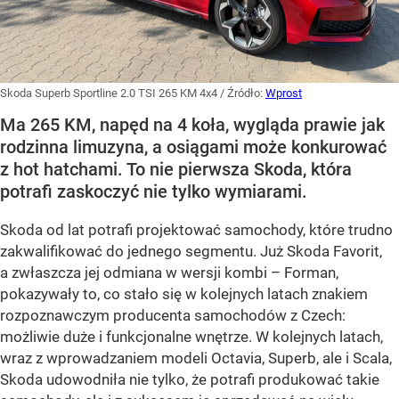
Skoda Superb Sportline 2.0 TSI 265 KM 4x4
/ Źródło:
Wprost
Ma 265 KM, napęd na 4 koła, wygląda prawie jak
rodzinna limuzyna, a osiągami może konkurować
z hot hatchami. To nie pierwsza Skoda, która
potrafi zaskoczyć nie tylko wymiarami.
Skoda od lat potrafi projektować samochody, które trudno
zakwalifikować do jednego segmentu. Już Skoda Favorit,
a zwłaszcza jej odmiana w wersji kombi – Forman,
pokazywały to, co stało się w kolejnych latach znakiem
rozpoznawczym producenta samochodów z Czech:
możliwie duże i funkcjonalne wnętrze. W kolejnych latach,
wraz z wprowadzaniem modeli Octavia, Superb, ale i Scala,
Skoda udowodniła nie tylko, że potrafi produkować takie