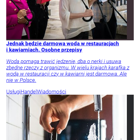
Jednak będzie darmowa woda w restauracjach
i kawiarniach. Osobne przepisy
Woda pomaga trawić jedzenie, dba o nerki i usuwa
zbędne rzeczy z organizmu. W wielu krajach karafka z
wodą w restauracji czy w kawiarni jest darmowa. Ale
nie w Polsce.
Usługi
Handel
Wiadomości