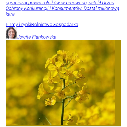
ograniczał prawa rolników w umowach, ustalił Urząd
Ochrony Konkurencji i Konsumentów. Dostał milionową
kara.
Firmy i rynki
Rolnictwo
Gospodarka
Jowita
Flankowska