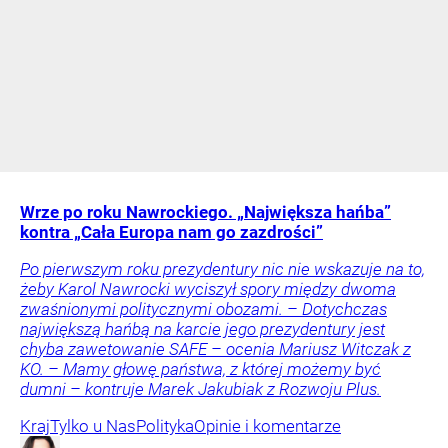
Wrze po roku Nawrockiego. „Największa hańba”
kontra „Cała Europa nam go zazdrości”
Po pierwszym roku prezydentury nic nie wskazuje na to,
żeby Karol Nawrocki wyciszył spory między dwoma
zwaśnionymi politycznymi obozami. – Dotychczas
największą hańbą na karcie jego prezydentury jest
chyba zawetowanie SAFE – ocenia Mariusz Witczak z
KO. – Mamy głowę państwa, z której możemy być
dumni – kontruje Marek Jakubiak z Rozwoju Plus.
Kraj
Tylko u Nas
Polityka
Opinie i komentarze