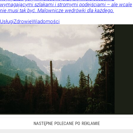
wymagającymi szlakami i stromymi podejściami – ale wcale
nie musi tak być. Malownicze wędrówki dla każdego.
Usługi
Zdrowie
Wiadomości