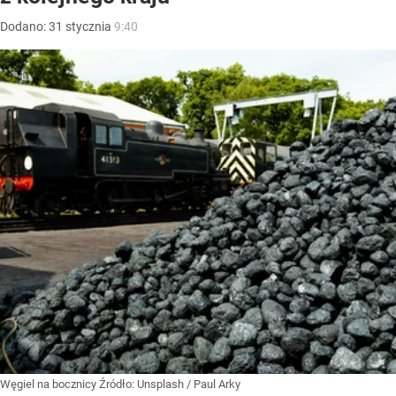
Dodano:
31
stycznia
9:40
Węgiel na bocznicy
Źródło:
Unsplash
/
Paul Arky