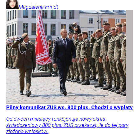
Magdalena
Frindt
Pilny komunikat ZUS ws. 800 plus. Chodzi o wypłaty
Od dwóch miesięcy funkcjonuje nowy okres
świadczeniowy 800 plus. ZUS przekazał, ile do tej pory
złożono wniosków.