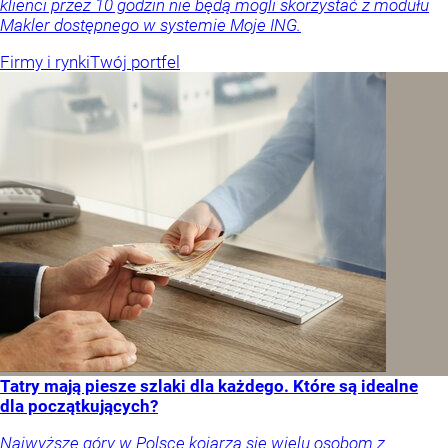
klienci przez 10 godzin nie będą mogli skorzystać z modułu
Makler dostępnego w systemie Moje ING.
Firmy i rynki
Twój portfel
Tatry mają piesze szlaki dla każdego. Które są idealne
dla początkujących?
Najwyższe góry w Polsce kojarzą się wielu osobom z