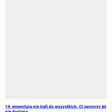
14. emerytura nie trafi do wszystkich. Ci seniorzy jej
nie dostaną