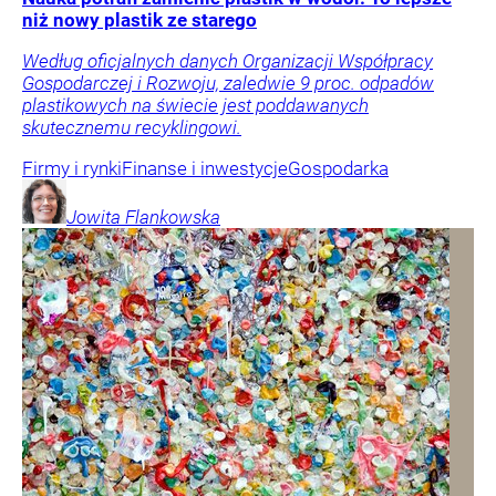
niż nowy plastik ze starego
Według oficjalnych danych Organizacji Współpracy
Gospodarczej i Rozwoju, zaledwie 9 proc. odpadów
plastikowych na świecie jest poddawanych
skutecznemu recyklingowi.
Firmy i rynki
Finanse i inwestycje
Gospodarka
Jowita
Flankowska