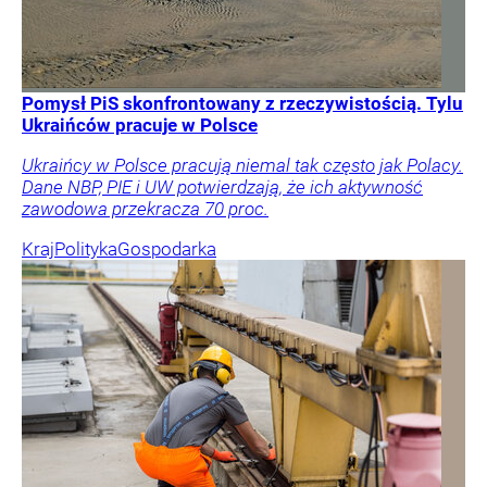
Pomysł PiS skonfrontowany z rzeczywistością. Tylu
Ukraińców pracuje w Polsce
Ukraińcy w Polsce pracują niemal tak często jak Polacy.
Dane NBP, PIE i UW potwierdzają, że ich aktywność
zawodowa przekracza 70 proc.
Kraj
Polityka
Gospodarka