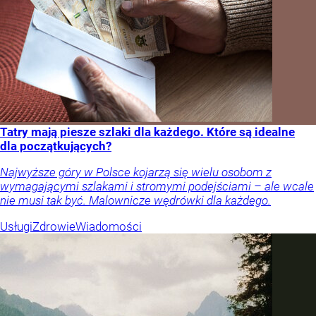
Tatry mają piesze szlaki dla każdego. Które są idealne
dla początkujących?
Najwyższe góry w Polsce kojarzą się wielu osobom z
wymagającymi szlakami i stromymi podejściami – ale wcale
nie musi tak być. Malownicze wędrówki dla każdego.
Usługi
Zdrowie
Wiadomości