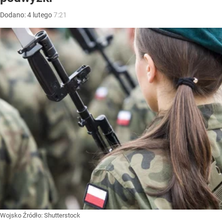
Dodano:
4
lutego
7:21
Wojsko
Źródło:
Shutterstock