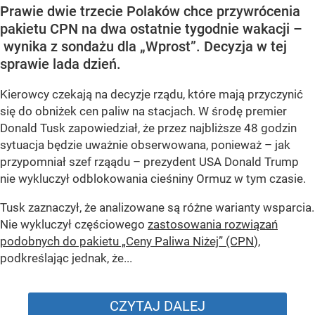
Prawie dwie trzecie Polaków chce przywrócenia
pakietu CPN na dwa ostatnie tygodnie wakacji –
wynika z sondażu dla „Wprost”. Decyzja w tej
sprawie lada dzień.
Kierowcy czekają na decyzje rządu, które mają przyczynić
się do obniżek cen paliw na stacjach. W środę premier
Donald Tusk zapowiedział, że przez najbliższe 48 godzin
sytuacja będzie uważnie obserwowana, ponieważ – jak
przypomniał szef rząądu – prezydent USA Donald Trump
nie wykluczył odblokowania cieśniny Ormuz w tym czasie.
Tusk zaznaczył, że analizowane są różne warianty wsparcia.
Nie wykluczył częściowego
zastosowania rozwiązań
podobnych do pakietu „Ceny Paliwa Niżej” (CPN
),
podkreślając jednak, że...
CZYTAJ DALEJ