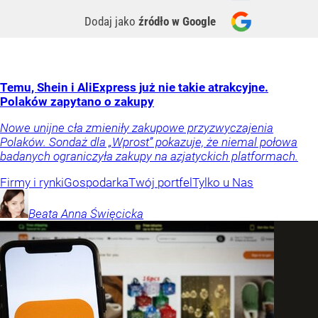
Dodaj jako
źródło w Google
Temu, Shein i AliExpress już nie takie atrakcyjne.
Polaków zapytano o zakupy
Nowe unijne cła zmieniły zakupowe przyzwyczajenia
Polaków. Sondaż dla „Wprost” pokazuje, że niemal połowa
badanych ograniczyła zakupy na azjatyckich platformach.
Firmy i rynki
Gospodarka
Twój portfel
Tylko u Nas
Beata Anna
Święcicka