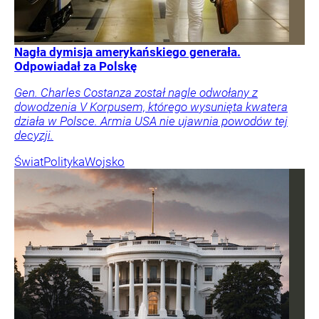
Nagła dymisja amerykańskiego generała.
Odpowiadał za Polskę
Gen. Charles Costanza został nagle odwołany z
dowodzenia V Korpusem, którego wysunięta kwatera
działa w Polsce. Armia USA nie ujawnia powodów tej
decyzji.
Świat
Polityka
Wojsko