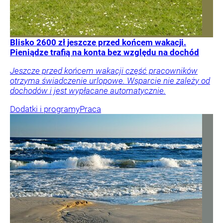
Blisko 2600 zł jeszcze przed końcem wakacji.
Pieniądze trafią na konta bez względu na dochód
Jeszcze przed końcem wakacji część pracowników
otrzyma świadczenie urlopowe. Wsparcie nie zależy od
dochodów i jest wypłacane automatycznie.
Dodatki i programy
Praca