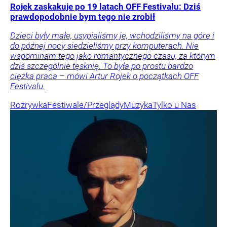
Rojek zaskakuje po 19 latach OFF Festivalu: Dziś
prawdopodobnie bym tego nie zrobił
Dzieci były małe, usypialiśmy je, wchodziliśmy na górę i
do późnej nocy siedzieliśmy przy komputerach. Nie
wspominam tego jako romantycznego czasu, za którym
dziś szczególnie tęsknię. To była po prostu bardzo
ciężka praca – mówi Artur Rojek o początkach OFF
Festivalu.
Rozrywka
Festiwale/Przeglądy
Muzyka
Tylko u Nas