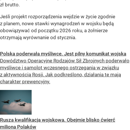
zł brutto.
Jeśli projekt rozporządzenia wejdzie w życie zgodnie
z planem, nowe stawki wynagrodzeń w wojsku będą
obowiązywać od początku 2026 roku, a żołnierze
otrzymają wyrównanie od stycznia.
Polska poderwała myśliwce. Jest pilny komunikat wojska
Dowództwo Operacyjne Rodzajów Sił Zbrojnych poderwało
myśliwce i samolot wczesnego ostrzegania w związku
z aktywnością Rosji. Jak podkreślono, działania te mają
charakter prewencyjny.
Rusza kwalifikacja wojskowa. Obejmie blisko ćwierć
miliona Polaków