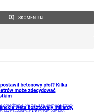
SKOMENTUJ
 postawił betonowy płot? Kilka
etrów może zdecydować
stkim
e ogrodzenie nie zawsze wymaga zgody
enckie weta kosztowały miliardy.
 Problem pojawia się wtedy, gdy płot