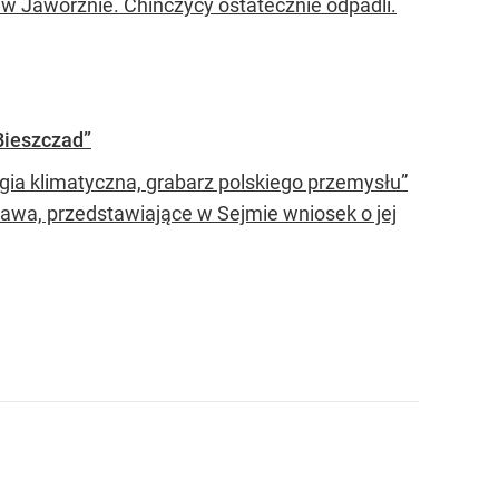
w Jaworznie. Chińczycy ostatecznie odpadli.
Bieszczad”
ia klimatyczna, grabarz polskiego przemysłu”
lawa, przedstawiające w Sejmie wniosek o jej