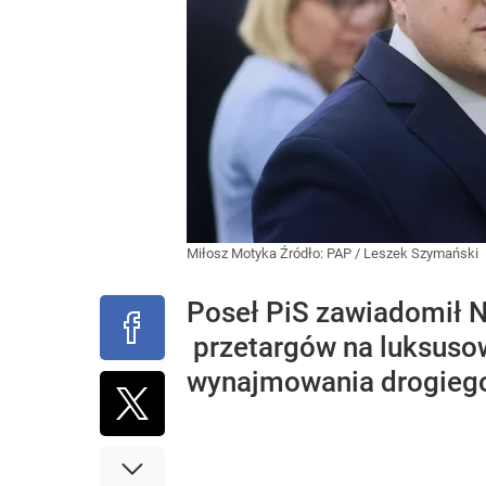
Miłosz Motyka
Źródło:
PAP
/
Leszek Szymański
Poseł PiS zawiadomił N
przetargów na luksusow
wynajmowania drogiego,