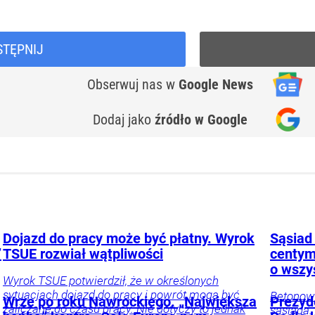
STĘPNIJ
Obserwuj nas
w
Google News
Dodaj jako
źródło w Google
Dojazd do pracy może być płatny. Wyrok
Sąsiad
”
TSUE rozwiał wątpliwości
centym
o wszy
Wyrok TSUE potwierdził, że w określonych
sytuacjach dojazd do pracy i powrót mogą być
Betonow
Wrze po roku Nawrockiego. „Największa
Prezyd
zaliczane do czasu pracy. Nie dotyczy to jednak
sąsiada.