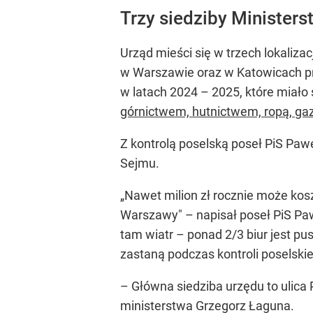
Trzy siedziby Ministers
Urząd mieści się w trzech lokaliza
w Warszawie oraz w Katowicach pr
w latach 2024 – 2025, które miał
górnictwem, hutnictwem, ropą, g
Z kontrolą poselską poseł PiS Pawe
Sejmu.
„Nawet milion zł rocznie może ko
Warszawy" – napisał poseł PiS Paw
tam wiatr – ponad 2/3 biur jest pu
zastaną podczas kontroli poselskie
– Główna siedziba urzędu to ulica
ministerstwa Grzegorz Łaguna.