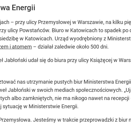
twa Energii
cjach – przy ulicy Przemysłowej w Warszawie, na kilku pię
zy ulicy Powstańców. Biuro w Katowicach to spadek po
o siedzibę w Katowicach. Urząd wyodrębniony z Minist
azem i atomem
– działał zaledwie około 500 dni.
ł Jabłoński udał się do biura przy ulicy Książęcej w Wars
sztować nas utrzymanie pustych biur Ministerstwa Ener
eł Jabłoński w swoich mediach społecznościowych. „Ujaw
stych albo zamkniętych, nie ma nikogo nawet na recepcji 
j sytuację w Ministerstwie Energii.
 Przemysłowa. Jesteśmy w trakcie przeprowadzki z biur n