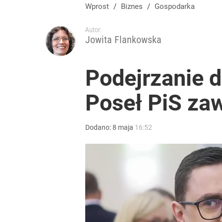
Wprost
/
Biznes
/
Gospodarka
Autor:
Jowita Flankowska
Podejrzanie d
Poseł PiS za
Dodano:
8
maja
16:52