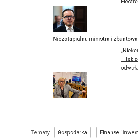
Electr
Niezatapialna ministra i zbuntow
„Nieko
– tak 
odwoła
Gospodarka
Finanse i inwes