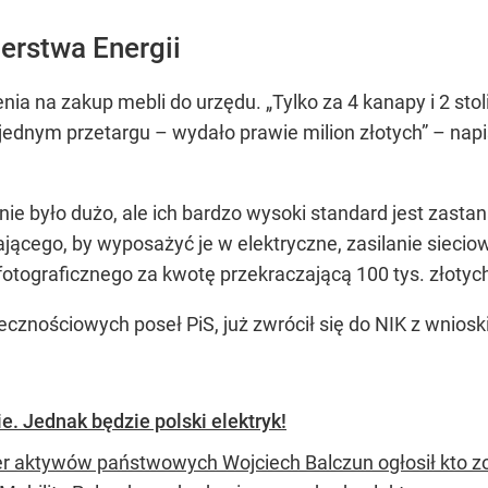
erstwa Energii
a na zakup mebli do urzędu. „Tylko za 4 kanapy i 2 stolik
w jednym przetargu – wydało prawie milion złotych” – n
e było dużo, ale ich bardzo wysoki standard jest zastan
ącego, by wyposażyć je w elektryczne, zasilanie siecio
otograficznego za kwotę przekraczającą 100 tys. złotyc
znościowych poseł PiS, już zwrócił się do NIK z wnios
ie. Jednak będzie polski elektryk!
er aktywów państwowych Wojciech Balczun ogłosił kto z