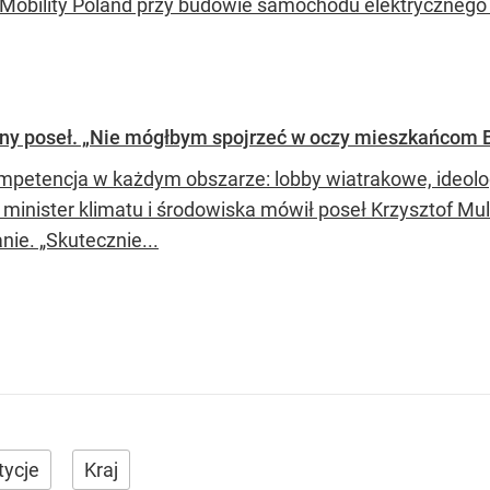
oMobility Poland przy budowie samochodu elektrycznego 
any poseł. „Nie mógłbym spojrzeć w oczy mieszkańcom 
mpetencja w każdym obszarze: lobby wiatrakowe, ideolog
o minister klimatu i środowiska mówił poseł Krzysztof Mu
nie. „Skutecznie...
tycje
Kraj