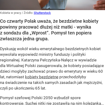
Kobieta w pracy
/ Źródło:
Shutterstock
Co czwarty Polak uważa, że bezdzietne kobiety
powinny pracować dłużej niż matki - wynika
z sondażu dla „Wprost”. Pomysł ten popiera
zwłaszcza jedna grupa.
Dyskusję wokół wieku emerytalnego bezdzietnych kobiet
wywołała wypowiedź ministry funduszy i polityki
regionalnej. Katarzyna Pełczyńska-Nałęcz w wywiadzie
dla Wirtualnej Polski zasugerowała, że kobiety posiadające
dzieci mogłyby zachować prawo do emerytury w wieku 60
lat, natomiast
kobiety bezdzietne
przechodziłyby
na świadczenie na takich samych zasadach jak mężczyźni,
czyli po ukończeniu 65 lat.
Pomysł szefowej Polski 2050 wzbudził spore
kontrowersje. Suchej nitki nie zostawiła na nim koleżanka...