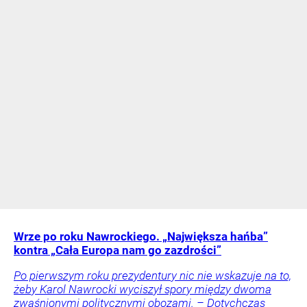
Wrze po roku Nawrockiego. „Największa hańba”
kontra „Cała Europa nam go zazdrości”
Po pierwszym roku prezydentury nic nie wskazuje na to,
żeby Karol Nawrocki wyciszył spory między dwoma
zwaśnionymi politycznymi obozami. – Dotychczas