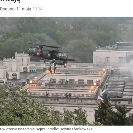
Dodano:
11
maja
20:24
Ćwiczenia na terenie Sejmu
Źródło:
Jowita Flankowska