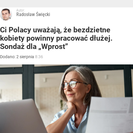
Autor:
Radosław Święcki
Ci Polacy uważają, że bezdzietne
kobiety powinny pracować dłużej.
Sondaż dla „Wprost”
Dodano:
2
sierpnia
8:36