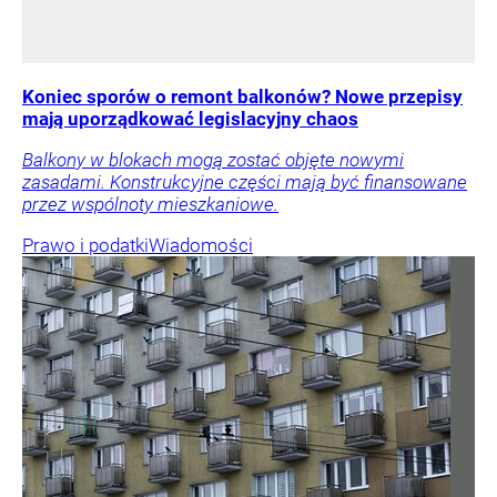
Koniec sporów o remont balkonów? Nowe przepisy
mają uporządkować legislacyjny chaos
Balkony w blokach mogą zostać objęte nowymi
zasadami. Konstrukcyjne części mają być finansowane
przez wspólnoty mieszkaniowe.
Prawo i podatki
Wiadomości