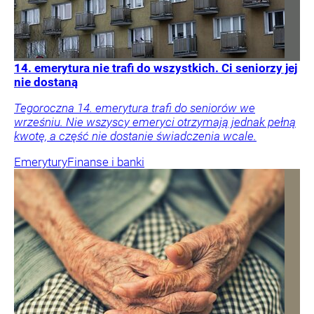
14. emerytura nie trafi do wszystkich. Ci seniorzy jej
nie dostaną
Tegoroczna 14. emerytura trafi do seniorów we
wrześniu. Nie wszyscy emeryci otrzymają jednak pełną
kwotę, a część nie dostanie świadczenia wcale.
Emerytury
Finanse i banki