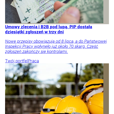
Umowy zlecenia i B2B pod lupą. PIP dostała
dziesiątki zgłoszeń w trzy dni
Nowe przepisy obowiązują od 8 lipca, a do Państwowej
Inspekcji Pracy wpłynęło już około 70 skarg. Część
zgłoszeń zakończy się kontrolami.
Twój portfel
Praca