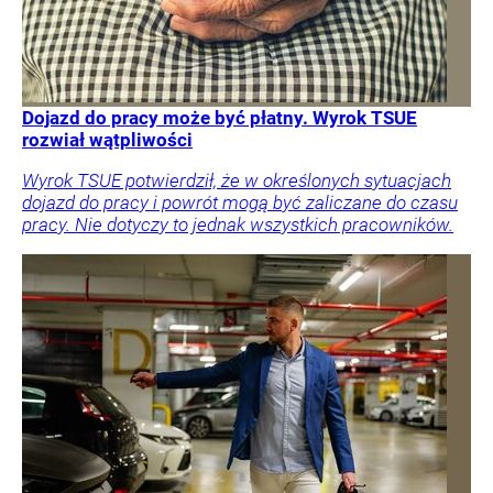
Dojazd do pracy może być płatny. Wyrok TSUE
rozwiał wątpliwości
Wyrok TSUE potwierdził, że w określonych sytuacjach
dojazd do pracy i powrót mogą być zaliczane do czasu
pracy. Nie dotyczy to jednak wszystkich pracowników.