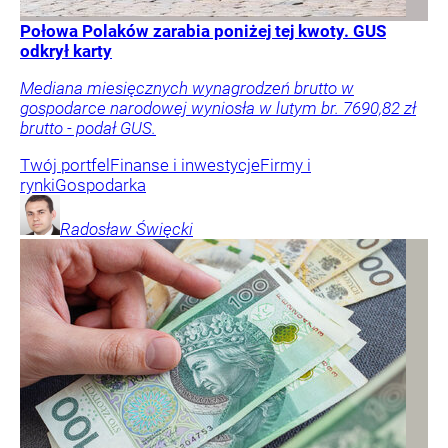
Połowa Polaków zarabia poniżej tej kwoty. GUS
odkrył karty
Mediana miesięcznych wynagrodzeń brutto w
gospodarce narodowej wyniosła w lutym br. 7690,82 zł
brutto - podał GUS.
Twój portfel
Finanse i inwestycje
Firmy i
rynki
Gospodarka
Radosław
Święcki