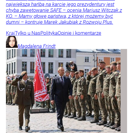
największą hańbą na karcie jego prezydentury jest
chyba zawetowanie SAFE – ocenia Mariusz Witczak z
KO. – Mamy głowę państwa, z której możemy być
dumni – kontruje Marek Jakubiak z Rozwoju Plus.
Kraj
Tylko u Nas
Polityka
Opinie i komentarze
Magdalena
Frindt