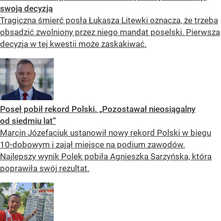
swoją decyzją
Tragiczna śmierć posła Łukasza Litewki oznacza, że trzeba
obsadzić zwolniony przez niego mandat poselski. Pierwsza
decyzja w tej kwestii może zaskakiwać.
Poseł pobił rekord Polski. „Pozostawał nieosiągalny
od siedmiu lat”
Marcin Józefaciuk ustanowił nowy rekord Polski w biegu
10-dobowym i zajął miejsce na podium zawodów.
Najlepszy wynik Polek pobiła Agnieszka Sarzyńska, która
poprawiła swój rezultat.