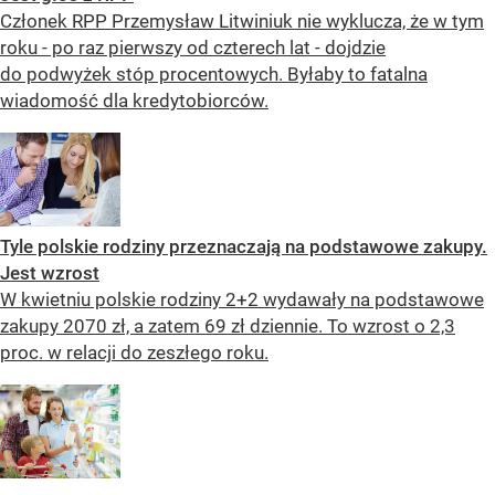
Członek RPP Przemysław Litwiniuk nie wyklucza, że w tym
roku - po raz pierwszy od czterech lat - dojdzie
do podwyżek stóp procentowych. Byłaby to fatalna
wiadomość dla kredytobiorców.
Tyle polskie rodziny przeznaczają na podstawowe zakupy.
Jest wzrost
W kwietniu polskie rodziny 2+2 wydawały na podstawowe
zakupy 2070 zł, a zatem 69 zł dziennie. To wzrost o 2,3
proc. w relacji do zeszłego roku.