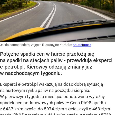
Jazda samochodem, zdjęcie ilustracyjne
/ Źródło:
Shutterstock
Potężne spadki cen w hurcie przełożą się
na spadki na stacjach paliw - przewidują eksperci
e-petrol.pl. Kierowcy odczują zmiany już
w nadchodzącym tygodniu.
Eksperci e-petrol.pl wskazują na dość dobrą sytuacją
na hurtowym rynku paliw na początku sierpnia.
W pierwszym tygodniu miesiąca odnotowano wyraźny
spadek cen podstawowych paliw. –
Cena Pb98 spadła
z 6437 zł/m sześc. do 5974 zł/m sześc., czyli o 463 zł/m