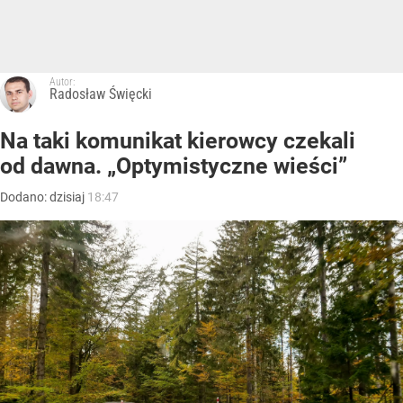
Autor:
Radosław Święcki
Na taki komunikat kierowcy czekali
od dawna. „Optymistyczne wieści”
Dodano:
dzisiaj
18:47