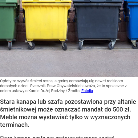
Opłaty za wywóz śmieci rosną, a gminy odmawiają ulg nawet rodzicom
dorosłych dzieci. Rzecznik Praw Obywatelskich uważa, że to sprzeczne z
celem ustawy o Karcie Dużej Rodziny
/ Źródło:
Fotolia
Stara kanapa lub szafa pozostawiona przy altanie
śmietnikowej może oznaczać mandat do 500 zł.
Meble można wystawiać tylko w wyznaczonych
terminach.
Stara kanapa, szafa czy materac nie mogą zostać