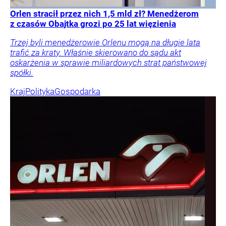
Orlen stracił przez nich 1,5 mld zł? Menedżerom
z czasów Obajtka grozi po 25 lat więzienia
Trzej byli menedżerowie Orlenu mogą na długie lata
trafić za kraty. Właśnie skierowano do sądu akt
oskarżenia w sprawie miliardowych strat państwowej
spółki.
Kraj
Polityka
Gospodarka