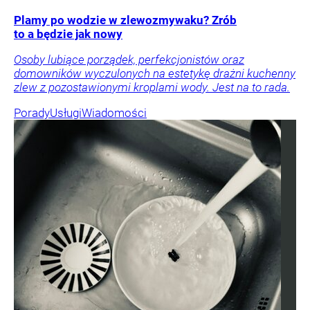
Plamy po wodzie w zlewozmywaku? Zrób
to a będzie jak nowy
Osoby lubiące porządek, perfekcjonistów oraz
domowników wyczulonych na estetykę drażni kuchenny
zlew z pozostawionymi kroplami wody. Jest na to rada.
Porady
Usługi
Wiadomości