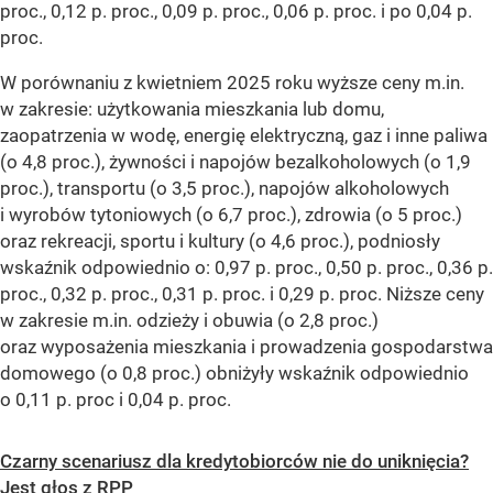
proc., 0,12 p. proc., 0,09 p. proc., 0,06 p. proc. i po 0,04 p.
proc.
W porównaniu z kwietniem 2025 roku wyższe ceny m.in.
w zakresie: użytkowania mieszkania lub domu,
zaopatrzenia w wodę, energię elektryczną, gaz i inne paliwa
(o 4,8 proc.), żywności i napojów bezalkoholowych (o 1,9
proc.), transportu (o 3,5 proc.), napojów alkoholowych
i wyrobów tytoniowych (o 6,7 proc.), zdrowia (o 5 proc.)
oraz rekreacji, sportu i kultury (o 4,6 proc.), podniosły
wskaźnik odpowiednio o: 0,97 p. proc., 0,50 p. proc., 0,36 p.
proc., 0,32 p. proc., 0,31 p. proc. i 0,29 p. proc. Niższe ceny
w zakresie m.in. odzieży i obuwia (o 2,8 proc.)
oraz wyposażenia mieszkania i prowadzenia gospodarstwa
domowego (o 0,8 proc.) obniżyły wskaźnik odpowiednio
o 0,11 p. proc i 0,04 p. proc.
Czarny scenariusz dla kredytobiorców nie do uniknięcia?
Jest głos z RPP