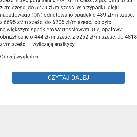
sześc. Pb95 potaniała o 464 zł/m sześc. z poziomu 5738
zł/m sześc. do 5273 zł/m sześc. W przypadku oleju
napędowego (ON) odnotowano spadek o 489 zł/m sześc.
z 6695 zł/m sześc. do 6206 zł/m sześc., co było
największym spadkiem wartościowym. Olej opałowy
obniżył cenę o 444 zł/m sześc. z 5262 zł/m sześc. do 4818
zł/m sześc.
– wyliczają analitycy.
Gorzej wyglądała...
CZYTAJ DALEJ