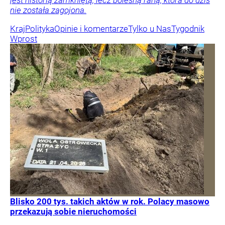
jest historią zamkniętą, lecz bolesną raną, która do dziś
nie została zagojona.
Kraj
Polityka
Opinie i komentarze
Tylko u Nas
Tygodnik
Wprost
Blisko 200 tys. takich aktów w rok. Polacy masowo
przekazują sobie nieruchomości