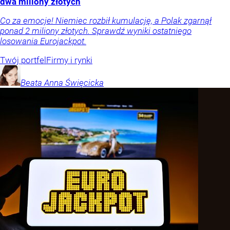
dwa miliony złotych
Co za emocje! Niemiec rozbił kumulację, a Polak zgarnął
ponad 2 miliony złotych. Sprawdź wyniki ostatniego
losowania Eurojackpot.
Twój portfel
Firmy i rynki
Beata Anna
Święcicka