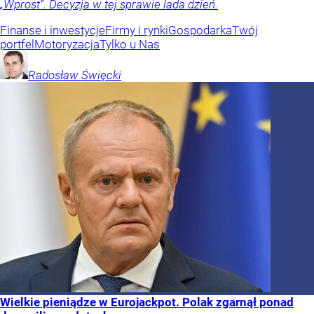
„Wprost”. Decyzja w tej sprawie lada dzień.
Finanse i inwestycje
Firmy i rynki
Gospodarka
Twój
portfel
Motoryzacja
Tylko u Nas
Radosław
Święcki
Wielkie pieniądze w Eurojackpot. Polak zgarnął ponad