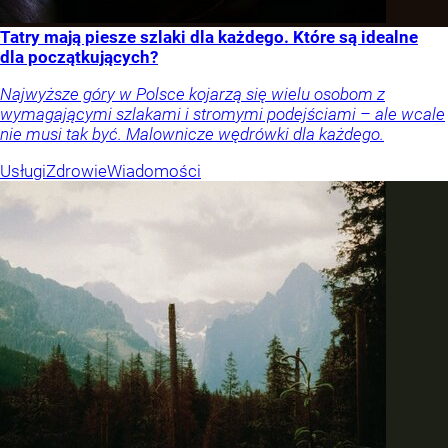
Tatry mają piesze szlaki dla każdego. Które są idealne
dla początkujących?
Najwyższe góry w Polsce kojarzą się wielu osobom z
wymagającymi szlakami i stromymi podejściami – ale wcale
nie musi tak być. Malownicze wędrówki dla każdego.
Usługi
Zdrowie
Wiadomości