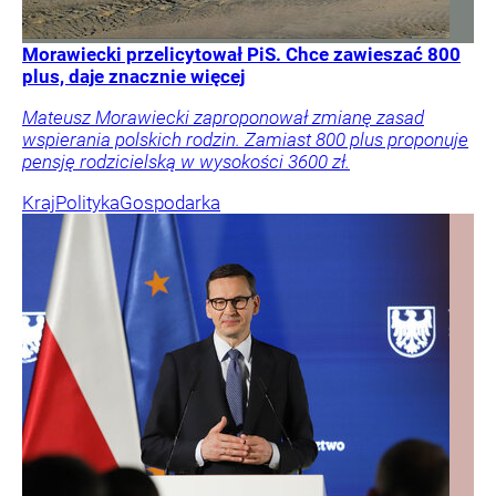
Morawiecki przelicytował PiS. Chce zawieszać 800
plus, daje znacznie więcej
Mateusz Morawiecki zaproponował zmianę zasad
wspierania polskich rodzin. Zamiast 800 plus proponuje
pensję rodzicielską w wysokości 3600 zł.
Kraj
Polityka
Gospodarka