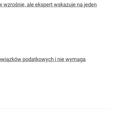
 wzrośnie, ale ekspert wskazuje na jeden
obowiązków podatkowych i nie wymaga