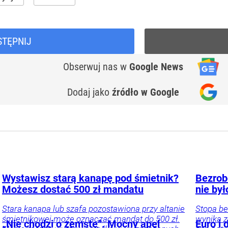
STĘPNIJ
Obserwuj nas
w
Google News
Dodaj jako
źródło w Google
Wystawisz starą kanapę pod śmietnik?
Bezrobo
Możesz dostać 500 zł mandatu
nie był
Stara kanapa lub szafa pozostawiona przy altanie
Stopa be
śmietnikowej może oznaczać mandat do 500 zł.
wynika z
„Nie chodzi o zemstę”. Mocny apel
Euro i 