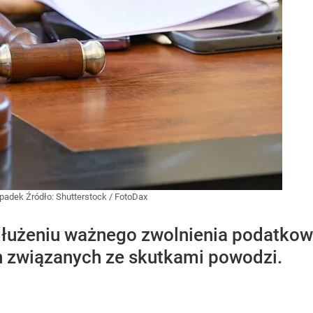
spadek
Źródło:
Shutterstock
/
FotoDax
łużeniu ważnego zwolnienia podatko
n związanych ze skutkami powodzi.