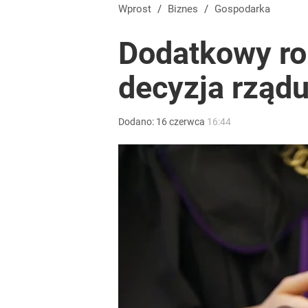
Wprost
/
Biznes
/
Gospodarka
Dodatkowy rok
decyzja rząd
Dodano:
16
czerwca
16:44