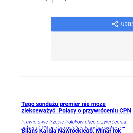
UDO
Tego sondażu premier nie może
zlekceważyć. Polacy o przywróceniu CPN
Prawie dwie trzecie Polaków chce przywrócenia
pakietu CPN na dwa ostatnie tygodnie wakacji –
Bilans Karola Nawrockiego. Minął rok