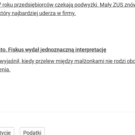
 roku przedsiębiorców czekają podwyżki. Mały ZUS znów
który najbardziej uderza w firmy.
to. Fiskus wydał jednoznaczną interpretację
 wyjaśnił, kiedy przelew między małżonkami nie rodzi 
enia.
tycje
Podatki