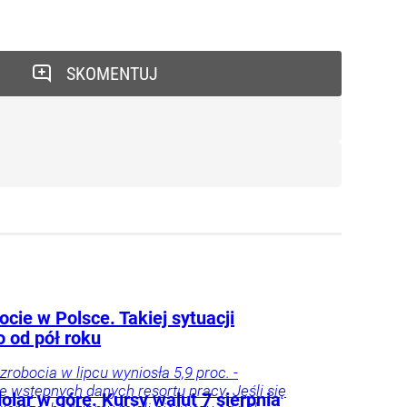
SKOMENTUJ
cie w Polsce. Takiej sytuacji
o od pół roku
zrobocia w lipcu wyniosła 5,9 proc. -
e wstępnych danych resortu pracy. Jeśli się
dolar w górę. Kursy walut 7 sierpnia