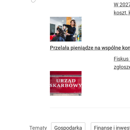
W 2027
koszt, 
Przelała pieniądze na wspólne kon
Fiskus
zgłosz
Gospodarka
Finanse i inwes