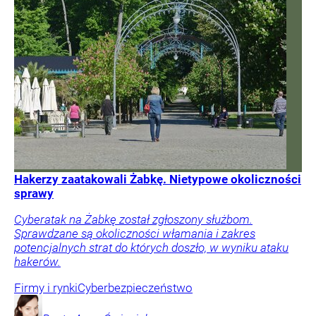
Hakerzy zaatakowali Żabkę. Nietypowe okoliczności
sprawy
Cyberatak na Żabkę został zgłoszony służbom.
Sprawdzane są okoliczności włamania i zakres
potencjalnych strat do których doszło, w wyniku ataku
hakerów.
Firmy i rynki
Cyberbezpieczeństwo