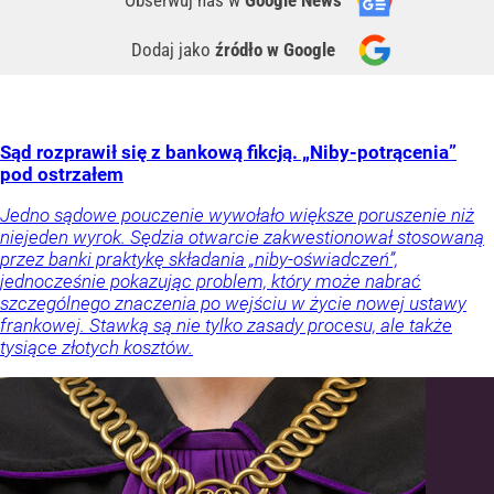
Obserwuj nas
w
Google News
Dodaj jako
źródło w Google
Sąd rozprawił się z bankową fikcją. „Niby-potrącenia”
pod ostrzałem
Jedno sądowe pouczenie wywołało większe poruszenie niż
niejeden wyrok. Sędzia otwarcie zakwestionował stosowaną
przez banki praktykę składania „niby-oświadczeń”,
jednocześnie pokazując problem, który może nabrać
szczególnego znaczenia po wejściu w życie nowej ustawy
frankowej. Stawką są nie tylko zasady procesu, ale także
tysiące złotych kosztów.