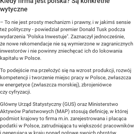
Kiedy firma jest polska? Są konkretne
wytyczne
– To nie jest prosty mechanizm i prawny, i w jakimś sensie
też polityczny - powiedział premier Donald Tusk podcza
wydarzenia "Polska Inwestuje". Zaznaczył jednocześnie,
że nowe rekomendacje nie są wymierzone w zagranicznych
inwestorów i nie powinny zniechęcać ich do lokowania
kapitału w Polsce.
To podejście ma przełożyć się na wzrost produkcji, rozwój
kompetencji i tworzenie miejsc pracy w Polsce, zwłaszcza
w energetyce (zwłaszcza morskiej), zbrojeniówce
czy cyfryzacji.
Główny Urząd Statystyczny (GUS) oraz Ministerstwo
Aktywów Państwowych (MAP) stosują definicję, w której
podmiot krajowy to firma m.in. zarejestrowana i płacąca
podatki w Polsce, zatrudniająca tu większość pracowników
i generująca w kraju ponad połowę swoich obrotów.