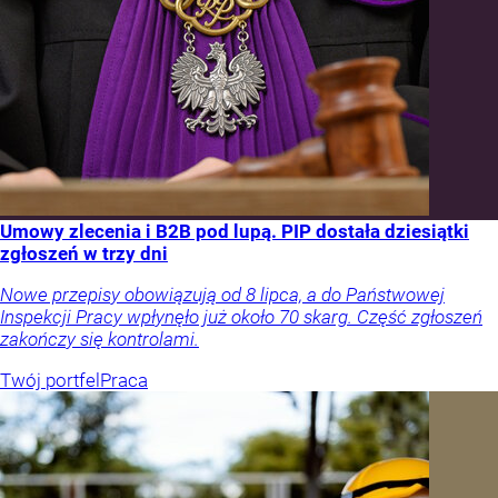
Umowy zlecenia i B2B pod lupą. PIP dostała dziesiątki
zgłoszeń w trzy dni
Nowe przepisy obowiązują od 8 lipca, a do Państwowej
Inspekcji Pracy wpłynęło już około 70 skarg. Część zgłoszeń
zakończy się kontrolami.
Twój portfel
Praca