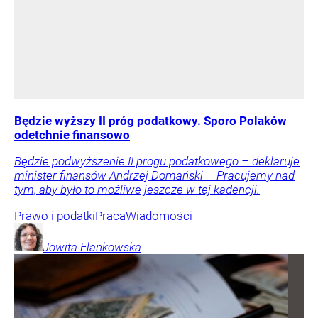
Będzie wyższy II próg podatkowy. Sporo Polaków
odetchnie finansowo
Będzie podwyższenie II progu podatkowego – deklaruje
minister finansów Andrzej Domański – Pracujemy nad
tym, aby było to możliwe jeszcze w tej kadencji.
Prawo i podatki
Praca
Wiadomości
Jowita
Flankowska