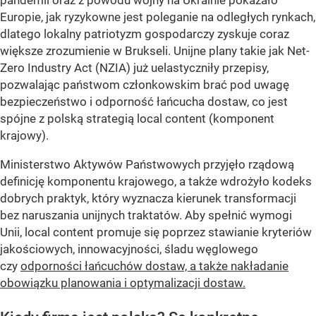
pandemii oraz z powodu wojny na Ukrainie pokazało
Europie, jak ryzykowne jest poleganie na odległych rynkach,
dlatego lokalny patriotyzm gospodarczy zyskuje coraz
większe zrozumienie w Brukseli. Unijne plany takie jak Net-
Zero Industry Act (NZIA) już uelastyczniły przepisy,
pozwalając państwom członkowskim brać pod uwagę
bezpieczeństwo i odporność łańcucha dostaw, co jest
spójne z polską strategią local content (komponent
krajowy).
Ministerstwo Aktywów Państwowych przyjęło rządową
definicję komponentu krajowego, a także wdrożyło kodeks
dobrych praktyk, który wyznacza kierunek transformacji
bez naruszania unijnych traktatów. Aby spełnić wymogi
Unii, local content promuje się poprzez stawianie kryteriów
jakościowych, innowacyjności, śladu węglowego
czy
odporności łańcuchów dostaw, a także nakładanie
obowiązku planowania i optymalizacji dostaw.