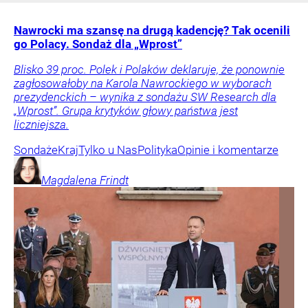
Nawrocki ma szansę na drugą kadencję? Tak ocenili
go Polacy. Sondaż dla „Wprost”
Blisko 39 proc. Polek i Polaków deklaruje, że ponownie
zagłosowałoby na Karola Nawrockiego w wyborach
prezydenckich – wynika z sondażu SW Research dla
„Wprost”. Grupa krytyków głowy państwa jest
liczniejsza.
Sondaże
Kraj
Tylko u Nas
Polityka
Opinie i komentarze
Magdalena
Frindt