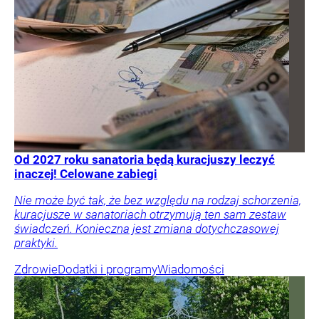
Od 2027 roku sanatoria będą kuracjuszy leczyć
inaczej! Celowane zabiegi
Nie może być tak, że bez względu na rodzaj schorzenia,
kuracjusze w sanatoriach otrzymują ten sam zestaw
świadczeń. Konieczna jest zmiana dotychczasowej
praktyki.
Zdrowie
Dodatki i programy
Wiadomości