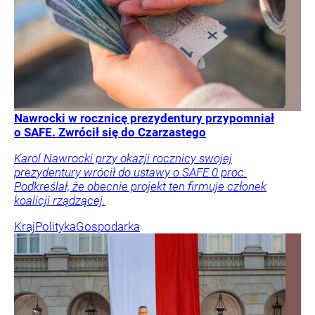
Nawrocki w rocznicę prezydentury przypomniał
o SAFE. Zwrócił się do Czarzastego
Karol Nawrocki przy okazji rocznicy swojej
prezydentury wrócił do ustawy o SAFE 0 proc.
Podkreślał, że obecnie projekt ten firmuje członek
koalicji rządzącej.
Kraj
Polityka
Gospodarka