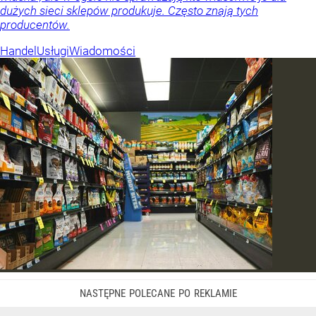
dużych sieci sklepów produkuje. Często znają tych
producentów.
Handel
Usługi
Wiadomości