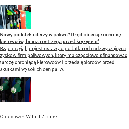
Nowy podatek uderzy w paliwa? Rząd obiecuje ochronę
kierowców, branża ostrzega przed kryzysem”
Rząd przyjął projekt ustawy o podatku od nadzwyczajnych
zysków firm paliwowych, który ma częściowo sfinansować
tarczę chroniącą kierowców i przedsiębiorców przed
skutkami wysokich cen paliw.
Opracował:
Witold Ziomek