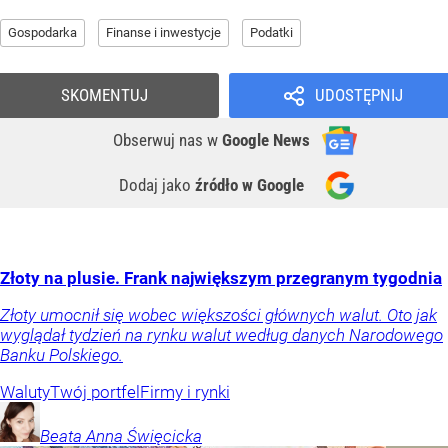
Gospodarka
Finanse i inwestycje
Podatki
SKOMENTUJ
UDOSTĘPNIJ
Obserwuj nas
w
Google News
Dodaj jako
źródło w Google
Złoty na plusie. Frank największym przegranym tygodnia
Złoty umocnił się wobec większości głównych walut. Oto jak
wyglądał tydzień na rynku walut według danych Narodowego
Banku Polskiego.
Waluty
Twój portfel
Firmy i rynki
Beata Anna
Święcicka