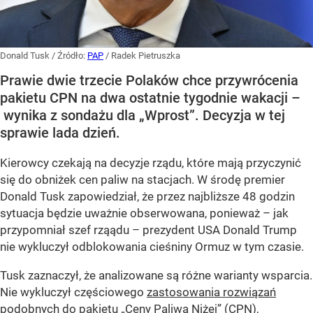
Donald Tusk
/ Źródło:
PAP
/
Radek Pietruszka
Prawie dwie trzecie Polaków chce przywrócenia
pakietu CPN na dwa ostatnie tygodnie wakacji –
wynika z sondażu dla „Wprost”. Decyzja w tej
sprawie lada dzień.
Kierowcy czekają na decyzje rządu, które mają przyczynić
się do obniżek cen paliw na stacjach. W środę premier
Donald Tusk zapowiedział, że przez najbliższe 48 godzin
sytuacja będzie uważnie obserwowana, ponieważ – jak
przypomniał szef rząądu – prezydent USA Donald Trump
nie wykluczył odblokowania cieśniny Ormuz w tym czasie.
Tusk zaznaczył, że analizowane są różne warianty wsparcia.
Nie wykluczył częściowego
zastosowania rozwiązań
podobnych do pakietu „Ceny Paliwa Niżej” (CPN
),