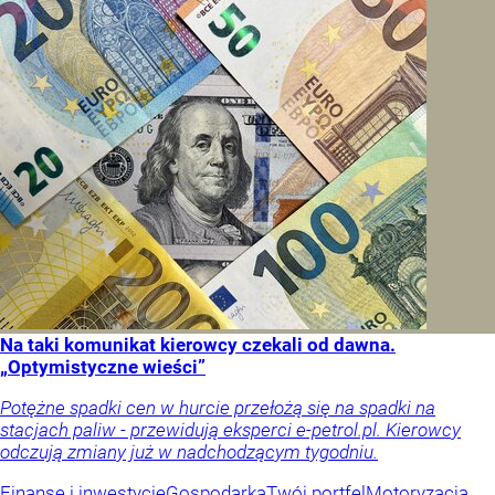
Na taki komunikat kierowcy czekali od dawna.
„Optymistyczne wieści”
Potężne spadki cen w hurcie przełożą się na spadki na
stacjach paliw - przewidują eksperci e-petrol.pl. Kierowcy
odczują zmiany już w nadchodzącym tygodniu.
Finanse i inwestycje
Gospodarka
Twój portfel
Motoryzacja