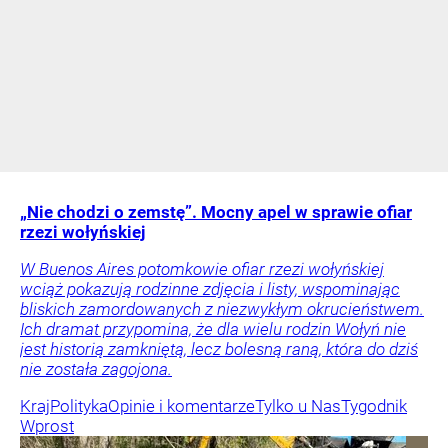
„Nie chodzi o zemstę”. Mocny apel w sprawie ofiar
rzezi wołyńskiej
W Buenos Aires potomkowie ofiar rzezi wołyńskiej
wciąż pokazują rodzinne zdjęcia i listy, wspominając
bliskich zamordowanych z niezwykłym okrucieństwem.
Ich dramat przypomina, że dla wielu rodzin Wołyń nie
jest historią zamkniętą, lecz bolesną raną, która do dziś
nie została zagojona.
Kraj
Polityka
Opinie i komentarze
Tylko u Nas
Tygodnik
Wprost