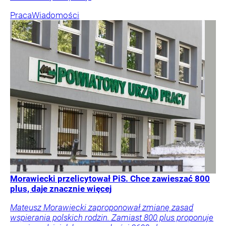
Praca
Wiadomości
Morawiecki przelicytował PiS. Chce zawieszać 800
plus, daje znacznie więcej
Mateusz Morawiecki zaproponował zmianę zasad
wspierania polskich rodzin. Zamiast 800 plus proponuje