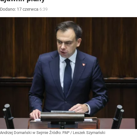
Dodano:
17
czerwca
6:39
Andrzej Domański w Sejmie
Źródło:
PAP
/
Leszek Szymański