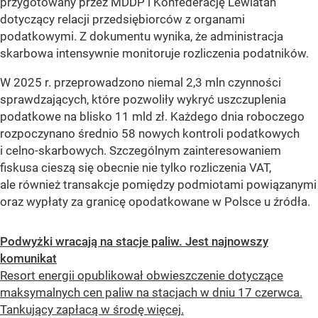
przygotowany przez MDDP i Konfederację Lewiatan
dotyczący relacji przedsiębiorców z organami
podatkowymi. Z dokumentu wynika, że administracja
skarbowa intensywnie monitoruje rozliczenia podatników.
W 2025 r. przeprowadzono niemal 2,3 mln czynności
sprawdzających, które pozwoliły wykryć uszczuplenia
podatkowe na blisko 11 mld zł. Każdego dnia roboczego
rozpoczynano średnio 58 nowych kontroli podatkowych
i celno-skarbowych. Szczególnym zainteresowaniem
fiskusa cieszą się obecnie nie tylko rozliczenia VAT,
ale również transakcje pomiędzy podmiotami powiązanymi
oraz wypłaty za granicę opodatkowane w Polsce u źródła.
Podwyżki wracają na stacje paliw. Jest najnowszy
komunikat
Resort energii opublikował obwieszczenie dotyczące
maksymalnych cen paliw na stacjach w dniu 17 czerwca.
Tankujący zapłacą w środę więcej.