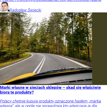
Radosław
Święcki
Marki własne w sieciach sklepów – skąd się właściwie
biorą te produkty?
Polacy chętnie kupują produkty oznaczone hasłem „marka
własna”, ale w ogóle nie sprawdzają kto właściwie je dla