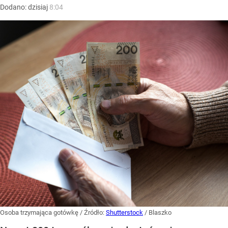
Dodano:
dzisiaj
8:04
Osoba trzymająca gotówkę
/ Źródło:
Shutterstock
/
Blaszko