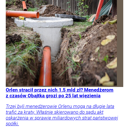
Orlen stracił przez nich 1,5 mld zł? Menedżerom
z czasów Obajtka grozi po 25 lat więzienia
Trzej byli menedżerowie Orlenu mogą na długie lata
trafić za kraty. Właśnie skierowano do sądu akt
oskarżenia w sprawie miliardowych strat państwowej
spółki.