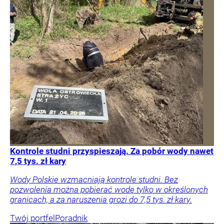
Kontrole studni przyspieszają. Za pobór wody nawet
7,5 tys. zł kary
Wody Polskie wzmacniają kontrole studni. Bez
pozwolenia można pobierać wodę tylko w określonych
granicach, a za naruszenia grozi do 7,5 tys. zł kary.
Twój portfel
Poradnik