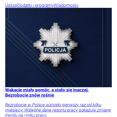
Usługi
Dodatki i programy
Wiadomości
Wakacje miały pomóc, a stało się inaczej.
Bezrobocie znów rośnie
Bezrobocie w Polsce wzrosło pierwszy raz od kilku
miesięcy. Wstępne dane resortu pracy pokazują zmianę
trendu na rynku pracy.