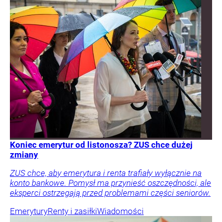
Koniec emerytur od listonosza? ZUS chce dużej
zmiany
ZUS chce, aby emerytura i renta trafiały wyłącznie na
konto bankowe. Pomysł ma przynieść oszczędności, ale
eksperci ostrzegają przed problemami części seniorów.
Emerytury
Renty i zasiłki
Wiadomości