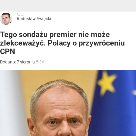
Autor:
Radosław Święcki
Tego sondażu premier nie może
zlekceważyć. Polacy o przywróceniu
CPN
Dodano:
7
sierpnia
5:34