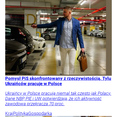
Pomysł PiS skonfrontowany z rzeczywistością. Tylu
Ukraińców pracuje w Polsce
Ukraińcy w Polsce pracują niemal tak często jak Polacy.
Dane NBP, PIE i UW potwierdzają, że ich aktywność
zawodowa przekracza 70 proc.
Kraj
Polityka
Gospodarka