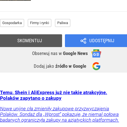
Gospodarka
Firmy i rynki
Paliwa
SKOMENTUJ
UDOSTĘPNIJ
Obserwuj nas
w
Google News
Dodaj jako
źródło w Google
Temu, Shein i AliExpress już nie takie atrakcyjne.
Polaków zapytano o zakupy
Nowe unijne cła zmieniły zakupowe przyzwyczajenia
Polaków. Sondaż dla „Wprost” pokazuje, że niemal połowa
badanych ograniczyła zakupy na azjatyckich platformach.