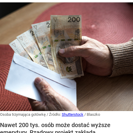
Osoba trzymająca gotówkę
/ Źródło:
Shutterstock
/
Blaszko
Nawet 200 tys. osób może dostać wyższe
emerytury. Rządowy projekt zakłada