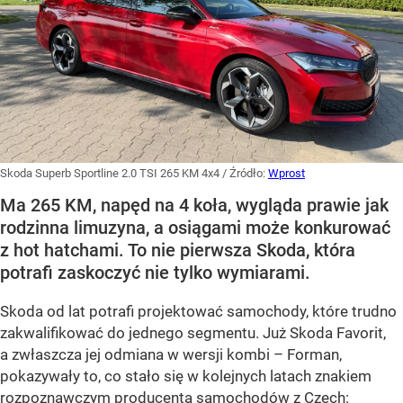
Skoda Superb Sportline 2.0 TSI 265 KM 4x4
/ Źródło:
Wprost
Ma 265 KM, napęd na 4 koła, wygląda prawie jak
rodzinna limuzyna, a osiągami może konkurować
z hot hatchami. To nie pierwsza Skoda, która
potrafi zaskoczyć nie tylko wymiarami.
Skoda od lat potrafi projektować samochody, które trudno
zakwalifikować do jednego segmentu. Już Skoda Favorit,
a zwłaszcza jej odmiana w wersji kombi – Forman,
pokazywały to, co stało się w kolejnych latach znakiem
rozpoznawczym producenta samochodów z Czech: