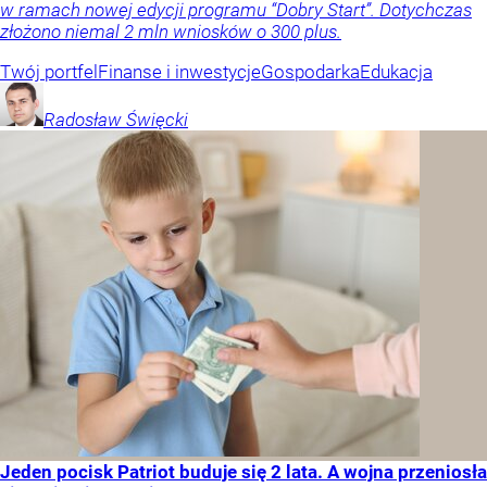
w ramach nowej edycji programu “Dobry Start”. Dotychczas
złożono niemal 2 mln wniosków o 300 plus.
Twój portfel
Finanse i inwestycje
Gospodarka
Edukacja
Radosław
Święcki
Jeden pocisk Patriot buduje się 2 lata. A wojna przeniosła