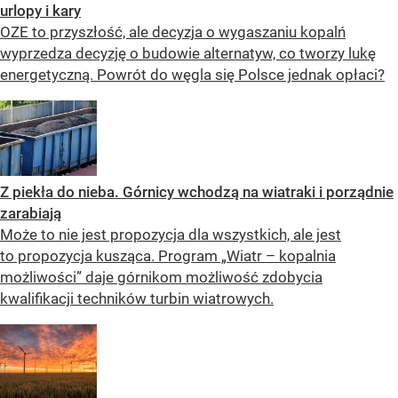
urlopy i kary
OZE to przyszłość, ale decyzja o wygaszaniu kopalń
wyprzedza decyzję o budowie alternatyw, co tworzy lukę
energetyczną. Powrót do węgla się Polsce jednak opłaci?
Z piekła do nieba. Górnicy wchodzą na wiatraki i porządnie
zarabiają
Może to nie jest propozycja dla wszystkich, ale jest
to propozycja kusząca. Program „Wiatr – kopalnia
możliwości” daje górnikom możliwość zdobycia
kwalifikacji techników turbin wiatrowych.