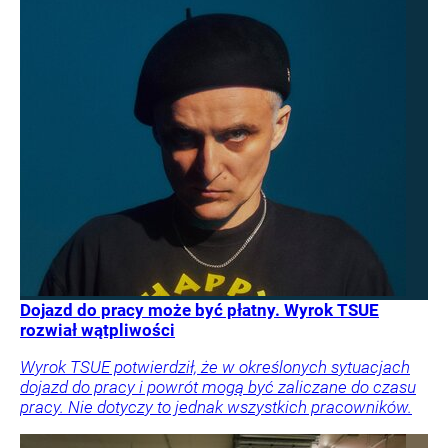
Dojazd do pracy może być płatny. Wyrok TSUE
rozwiał wątpliwości
Wyrok TSUE potwierdził, że w określonych sytuacjach
dojazd do pracy i powrót mogą być zaliczane do czasu
pracy. Nie dotyczy to jednak wszystkich pracowników.