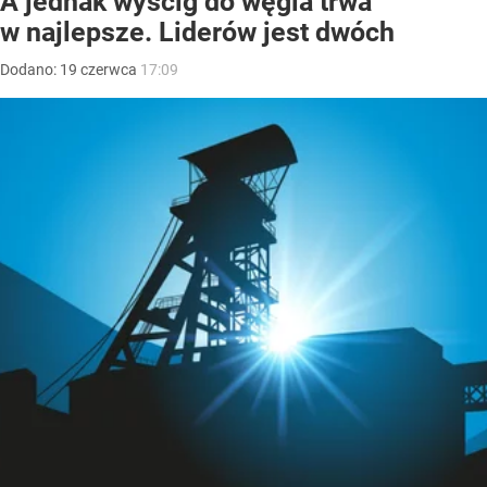
A jednak wyścig do węgla trwa
w najlepsze. Liderów jest dwóch
Dodano:
19
czerwca
17:09