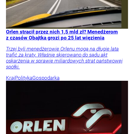
Orlen stracił przez nich 1,5 mld zł? Menedżerom
z czasów Obajtka grozi po 25 lat więzienia
Trzej byli menedżerowie Orlenu mogą na długie lata
trafić za kraty. Właśnie skierowano do sądu akt
oskarżenia w sprawie miliardowych strat państwowej
spółki.
Kraj
Polityka
Gospodarka