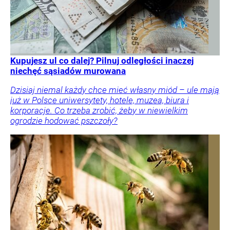
Kupujesz ul co dalej? Pilnuj odległości inaczej
niechęć sąsiadów murowana
Dzisiaj niemal każdy chce mieć własny miód – ule mają
już w Polsce uniwersytety, hotele, muzea, biura i
korporacje. Co trzeba zrobić, żeby w niewielkim
ogrodzie hodować pszczoły?