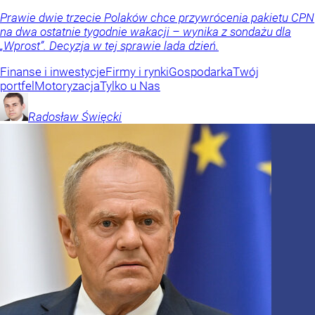
Prawie dwie trzecie Polaków chce przywrócenia pakietu CPN
na dwa ostatnie tygodnie wakacji – wynika z sondażu dla
„Wprost”. Decyzja w tej sprawie lada dzień.
Finanse i inwestycje
Firmy i rynki
Gospodarka
Twój
portfel
Motoryzacja
Tylko u Nas
Radosław
Święcki