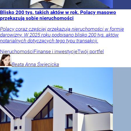
Blisko 200 tys. takich aktów w rok. Polacy masowo
przekazują sobie nieruchomości
Polacy coraz częściej przekazują nieruchomości w formie
darowizny. W 2025 roku podpisano blisko 200 tys. aktów
notarialnych dotyczących tego typu transakcji.
Nieruchomości
Finanse i inwestycje
Twój portfel
Beata Anna
Święcicka