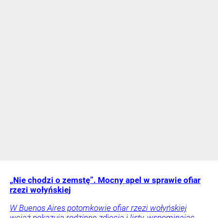
„Nie chodzi o zemstę”. Mocny apel w sprawie ofiar
rzezi wołyńskiej
W Buenos Aires potomkowie ofiar rzezi wołyńskiej
wciąż pokazują rodzinne zdjęcia i listy, wspominając