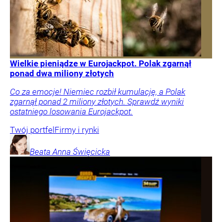
Wielkie pieniądze w Eurojackpot. Polak zgarnął
ponad dwa miliony złotych
Co za emocje! Niemiec rozbił kumulację, a Polak
zgarnął ponad 2 miliony złotych. Sprawdź wyniki
ostatniego losowania Eurojackpot.
Twój portfel
Firmy i rynki
Beata Anna
Święcicka