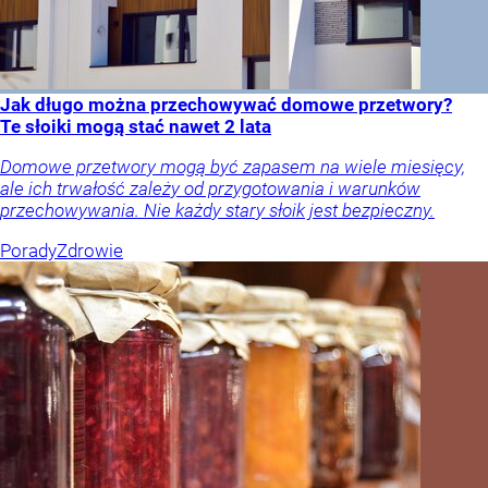
Jak długo można przechowywać domowe przetwory?
Te słoiki mogą stać nawet 2 lata
Domowe przetwory mogą być zapasem na wiele miesięcy,
ale ich trwałość zależy od przygotowania i warunków
przechowywania. Nie każdy stary słoik jest bezpieczny.
Porady
Zdrowie