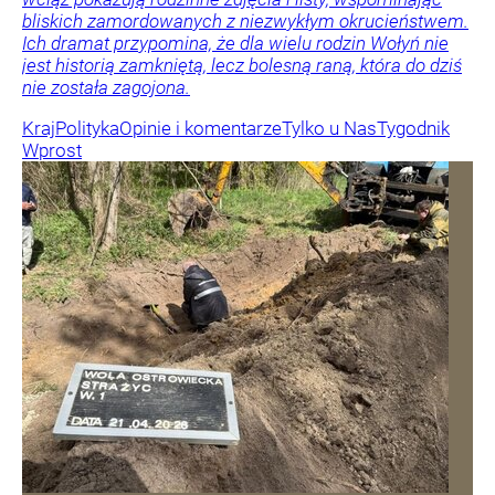
bliskich zamordowanych z niezwykłym okrucieństwem.
Ich dramat przypomina, że dla wielu rodzin Wołyń nie
jest historią zamkniętą, lecz bolesną raną, która do dziś
nie została zagojona.
Kraj
Polityka
Opinie i komentarze
Tylko u Nas
Tygodnik
Wprost