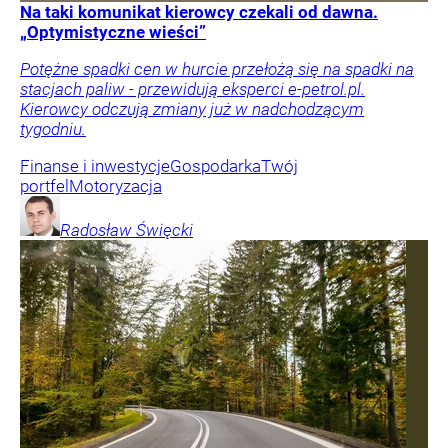
Na taki komunikat kierowcy czekali od dawna.
„Optymistyczne wieści”
Potężne spadki cen w hurcie przełożą się na spadki na
stacjach paliw - przewidują eksperci e-petrol.pl.
Kierowcy odczują zmiany już w nadchodzącym
tygodniu.
Finanse i inwestycje
Gospodarka
Twój
portfel
Motoryzacja
Radosław
Święcki