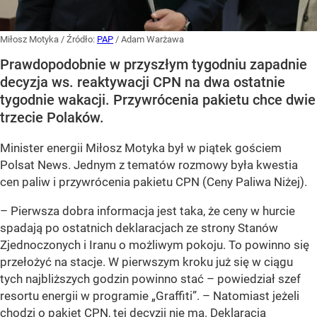
Miłosz Motyka
/ Źródło:
PAP
/
Adam Warżawa
Prawdopodobnie w przyszłym tygodniu zapadnie
decyzja ws. reaktywacji CPN na dwa ostatnie
tygodnie wakacji. Przywrócenia pakietu chce dwie
trzecie Polaków.
Minister energii Miłosz Motyka był w piątek gościem
Polsat News. Jednym z tematów rozmowy była kwestia
cen paliw i przywrócenia pakietu CPN (Ceny Paliwa Niżej).
–
Pierwsza dobra informacja jest taka, że ceny w hurcie
spadają po ostatnich deklaracjach ze strony Stanów
Zjednoczonych i Iranu o możliwym pokoju. To powinno się
przełożyć na stacje. W pierwszym kroku już się w ciągu
tych najbliższych godzin powinno stać –
powiedział szef
resortu energii w programie „Graffiti”. –
Natomiast jeżeli
chodzi o pakiet CPN, tej decyzji nie ma. Deklaracja