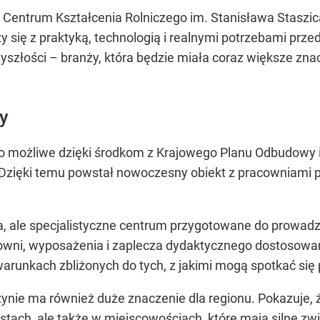
ł Centrum Kształcenia Rolniczego im. Stanisława Staszi
się z praktyką, technologią i realnymi potrzebami prze
yszłości – branży, która będzie miała coraz większe zn
y
 możliwe dzięki środkom z Krajowego Planu Odbudowy i
 Dzięki temu powstał nowoczesny obiekt z pracowniami 
owa, ale specjalistyczne centrum przygotowane do prowa
owni, wyposażenia i zaplecza dydaktycznego dostosowan
runkach zbliżonych do tych, z jakimi mogą spotkać się
ynie ma również duże znaczenie dla regionu. Pokazuj
astach, ale także w miejscowościach, które mają silne zwi