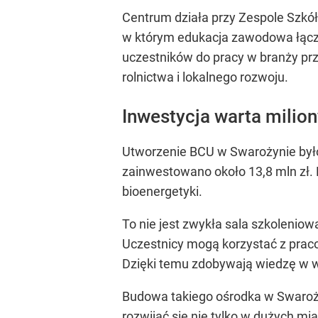
Centrum działa przy Zespole Szkó
w którym edukacja zawodowa łączy 
uczestników do pracy w branży prz
rolnictwa i lokalnego rozwoju.
Inwestycja warta milion
Utworzenie BCU w Swarożynie było
zainwestowano około 13,8 mln zł.
bioenergetyki.
To nie jest zwykła sala szkoleni
Uczestnicy mogą korzystać z prac
Dzięki temu zdobywają wiedzę w wa
Budowa takiego ośrodka w Swaroż
rozwijać się nie tylko w dużych mi