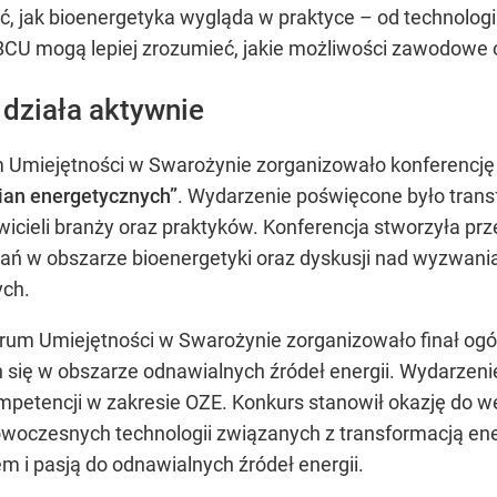
, jak bioenergetyka wygląda w praktyce – od technologi
BCU mogą lepiej zrozumieć, jakie możliwości zawodowe o
 działa aktywnie
m Umiejętności w Swarożynie zorganizowało konferencj
ian energetycznych”
. Wydarzenie poświęcone było transf
wicieli branży oraz praktyków. Konferencja stworzyła pr
ań w obszarze bioenergetyki oraz dyskusji nad wyzwania
ych.
rum Umiejętności w Swarożynie zorganizowało finał ogó
ię w obszarze odnawialnych źródeł energii. Wydarzenie 
mpetencji w zakresie OZE. Konkurs stanowił okazję do w
owoczesnych technologii związanych z transformacją en
i pasją do odnawialnych źródeł energii.