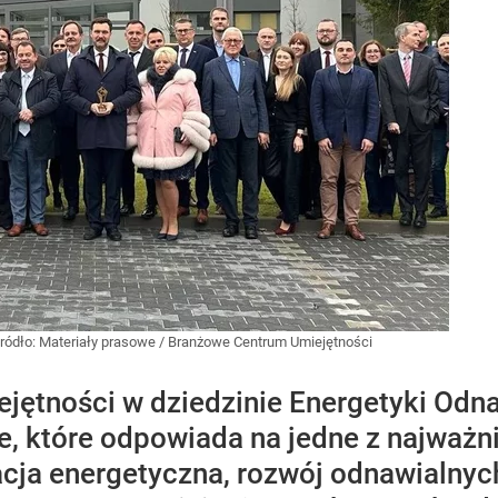
ródło:
Materiały prasowe
/
Branżowe Centrum Umiejętności
ętności w dziedzinie Energetyki Odna
e, które odpowiada na jedne z najważ
cja energetyczna, rozwój odnawialnych