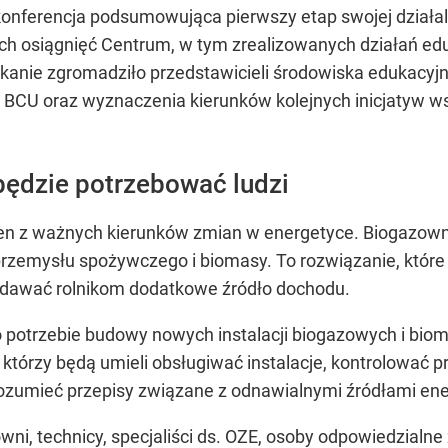
 konferencja podsumowująca pierwszy etap swojej działa
h osiągnięć Centrum, w tym zrealizowanych działań ed
kanie zgromadziło przedstawicieli środowiska edukacyjn
 BCU oraz wyznaczenia kierunków kolejnych inicjatyw w
 będzie potrzebować ludzi
den z ważnych kierunków zmian w energetyce. Biogazow
przemysłu spożywczego i biomasy. To rozwiązanie, któr
 dawać rolnikom dodatkowe źródło dochodu.
o potrzebie budowy nowych instalacji biogazowych i bio
tórzy będą umieli obsługiwać instalacje, kontrolować p
rozumieć przepisy związane z odnawialnymi źródłami ener
i, technicy, specjaliści ds. OZE, osoby odpowiedzialne z