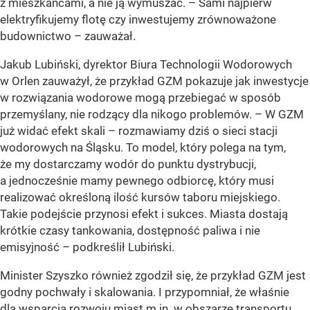
z mieszkańcami, a nie ją wymuszać. – Sami najpierw
elektryfikujemy flotę czy inwestujemy zrównoważone
budownictwo – zauważał.
Jakub Lubiński, dyrektor Biura Technologii Wodorowych
w Orlen zauważył, że przykład GZM pokazuje jak inwestycje
w rozwiązania wodorowe mogą przebiegać w sposób
przemyślany, nie rodzący dla nikogo problemów. – W GZM
już widać efekt skali – rozmawiamy dziś o sieci stacji
wodorowych na Śląsku. To model, który polega na tym,
że my dostarczamy wodór do punktu dystrybucji,
a jednocześnie mamy pewnego odbiorcę, który musi
realizować określoną ilość kursów taboru miejskiego.
Takie podejście przynosi efekt i sukces. Miasta dostają
krótkie czasy tankowania, dostępność paliwa i nie
emisyjność – podkreślił Lubiński.
Minister Szyszko również zgodził się, że przykład GZM jest
godny pochwały i skalowania. I przypomniał, że właśnie
dla wsparcia rozwoju miast m.in. w obszarze transportu