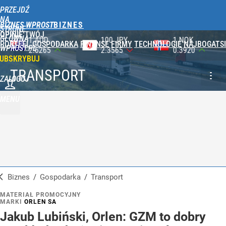
PRZEJDŹ
NA
BIZNES WPROST
STRONĘ
OPINIE
TWÓJ
GŁÓWNĄ
100 JPY
1 NOK
1 DKK
PORTFEL
GOSPODARKA
FINANSE
FIRMY
TECHNOLOGIE
NAJBOGATSI
WPROST.PL
2.3565
0.3920
0.5753
UBSKRYBUJ
TRANSPORT
ZALOGUJ
MENU
Biznes
/
Gospodarka
/
Transport
MATERIAŁ PROMOCYJNY
MARKI
ORLEN SA
Jakub Lubiński, Orlen: GZM to dobry