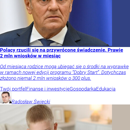
Polacy rzucili się na przywrócone świadczenie. Prawie
2 mln wniosków w miesiąc
Od miesiąca rodzice mogą ubiegać się o środki na wyprawkę
w ramach nowej edycji programu “Dobry Start”. Dotychczas
złożono niemal 2 mln wniosków o 300 plus.
Twój portfel
Finanse i inwestycje
Gospodarka
Edukacja
Radosław
Święcki