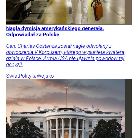
Nagła dymisja amerykańskiego generała.
Odpowiadał za Polskę
Gen. Charles Costanza został nagle odwołany z
dowodzenia V Korpusem, którego wysunięta kwatera
działa w Polsce. Armia USA nie ujawnia powodów tej
decyzji.
Świat
Polityka
Wojsko