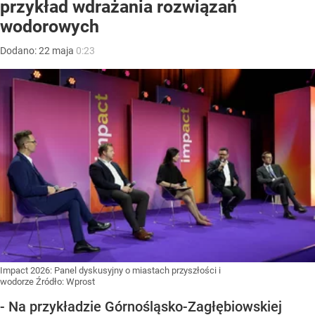
przykład wdrażania rozwiązań
wodorowych
Dodano:
22
maja
0:23
Impact 2026: Panel dyskusyjny o miastach przyszłości i
wodorze
Źródło:
Wprost
- Na przykładzie Górnośląsko-Zagłębiowskiej