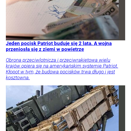
Jeden pocisk Patriot buduje się 2 lata. A wojna
przeniosła się z ziemi w powietrze
Obrona przeciwlotnicza i przeciwrakietowa wielu
krajów opiera się na amerykańskim systemie Patriot.
Kłopot w tym, że budowa pocisków trwa długo i jest
kosztowna.