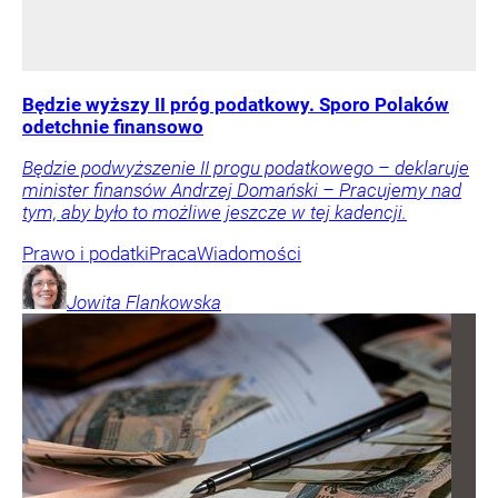
Będzie wyższy II próg podatkowy. Sporo Polaków
odetchnie finansowo
Będzie podwyższenie II progu podatkowego – deklaruje
minister finansów Andrzej Domański – Pracujemy nad
tym, aby było to możliwe jeszcze w tej kadencji.
Prawo i podatki
Praca
Wiadomości
Jowita
Flankowska