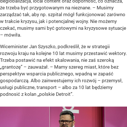
deglobalizacja, local content oraz odporność, co oznacza,
że trzeba być przygotowanym na nieznane. – Musimy
zarządzać tak, aby np. szpital mógł funkcjonować zarówno
w trakcie kryzysu, jak i potencjalnej wojny. Nie możemy
czekać, musimy sami być gotowymi na kryzysowe sytuacje
– mówiła.
Wiceminister Jan Szyszko, podkreślił, że w strategii
rozwoju kraju na kolejne 10 lat musimy przestawić wektory.
Trzeba postawić na efekt skalowania, nie zaś szeroką
„grantozę” – zauważał. – Mamy szereg miast, które bez
perspektyw wsparcia publicznego, wpadną w zapaść
gospodarczą. Albo zainwestujemy ich rozwój – przemysł,
usługi publiczne, transport – albo za 10 lat będziemy
podnosić z kolan „polskie Detroit”.