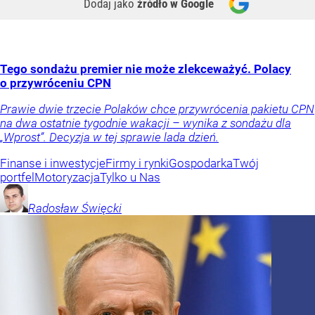
Dodaj jako
źródło w Google
Tego sondażu premier nie może zlekceważyć. Polacy
o przywróceniu CPN
Prawie dwie trzecie Polaków chce przywrócenia pakietu CPN
na dwa ostatnie tygodnie wakacji – wynika z sondażu dla
„Wprost”. Decyzja w tej sprawie lada dzień.
Finanse i inwestycje
Firmy i rynki
Gospodarka
Twój
portfel
Motoryzacja
Tylko u Nas
Radosław
Święcki