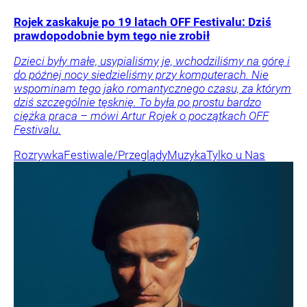
Rojek zaskakuje po 19 latach OFF Festivalu: Dziś
prawdopodobnie bym tego nie zrobił
Dzieci były małe, usypialiśmy je, wchodziliśmy na górę i
do późnej nocy siedzieliśmy przy komputerach. Nie
wspominam tego jako romantycznego czasu, za którym
dziś szczególnie tęsknię. To była po prostu bardzo
ciężka praca – mówi Artur Rojek o początkach OFF
Festivalu.
Rozrywka
Festiwale/Przeglądy
Muzyka
Tylko u Nas