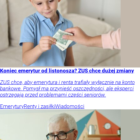
Koniec emerytur od listonosza? ZUS chce dużej zmiany
ZUS chce, aby emerytura i renta trafiały wyłącznie na konto
bankowe. Pomysł ma przynieść oszczędności, ale eksperci
ostrzegają przed problemami części seniorów.
Emerytury
Renty i zasiłki
Wiadomości