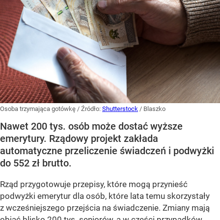
Osoba trzymająca gotówkę
/ Źródło:
Shutterstock
/
Blaszko
Nawet 200 tys. osób może dostać wyższe
emerytury. Rządowy projekt zakłada
automatyczne przeliczenie świadczeń i podwyżki
do 552 zł brutto.
Rząd przygotowuje przepisy, które mogą przynieść
podwyżki emerytur dla osób, które lata temu skorzystały
z wcześniejszego przejścia na świadczenie. Zmiany mają
objąć blisko 200 tys. seniorów, a w części przypadków