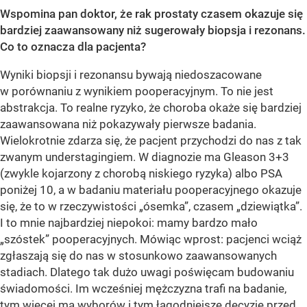
Wspomina pan doktor, że rak prostaty czasem okazuje się
bardziej zaawansowany niż sugerowały biopsja i rezonans.
Co to oznacza dla pacjenta?
Wyniki biopsji i rezonansu bywają niedoszacowane
w porównaniu z wynikiem pooperacyjnym. To nie jest
abstrakcja. To realne ryzyko, że choroba okaże się bardziej
zaawansowana niż pokazywały pierwsze badania.
Wielokrotnie zdarza się, że pacjent przychodzi do nas z tak
zwanym understagingiem. W diagnozie ma Gleason 3+3
(zwykle kojarzony z chorobą niskiego ryzyka) albo PSA
poniżej 10, a w badaniu materiału pooperacyjnego okazuje
się, że to w rzeczywistości „ósemka”, czasem „dziewiątka”.
I to mnie najbardziej niepokoi: mamy bardzo mało
„szóstek” pooperacyjnych. Mówiąc wprost: pacjenci wciąż
zgłaszają się do nas w stosunkowo zaawansowanych
stadiach. Dlatego tak dużo uwagi poświęcam budowaniu
świadomości. Im wcześniej mężczyzna trafi na badanie,
tym więcej ma wyborów i tym łagodniejsze decyzje przed