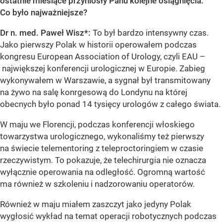
ostatnie miesiące przyniosły Panu kolejne osiągnięcia.
Co było najważniejsze?
Dr n. med. Paweł Wisz*:
To był bardzo intensywny czas.
Jako pierwszy Polak w historii operowałem podczas
kongresu European Association of Urology, czyli EAU –
największej konferencji urologicznej w Europie. Zabieg
wykonywałem w Warszawie, a sygnał był transmitowany
na żywo na salę konrgesową do Londynu na której
obecnych było ponad 14 tysięcy urologów z całego świata.
W maju we Florencji, podczas konferencji włoskiego
towarzystwa urologicznego, wykonaliśmy też pierwszy
na świecie telementoring z teleproctoringiem w czasie
rzeczywistym. To pokazuje, że telechirurgia nie oznacza
wyłącznie operowania na odległość. Ogromną wartość
ma również w szkoleniu i nadzorowaniu operatorów.
Również w maju miałem zaszczyt jako jedyny Polak
wygłosić wykład na temat operacji robotycznych podczas