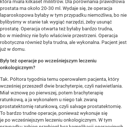
która miała kilkaset mililitrów. Dla porównania prawidłowa
prostata ma około 20-30 ml. Wydaje się, że operacja
laparoskopowa byłaby w tym przypadku niemożliwa, bo nie
bylibyśmy w stanie tak wygiąć narzędzi, żeby usunąć
prostatę. Operacja otwarta też byłaby bardzo trudna,
bo w miednicy nie było właściwie przestrzeni. Operacja
robotyczna również była trudna, ale wykonalna. Pacjent jest
już w domu.
Były też operacje po wcześniejszym leczeniu
onkologicznym?
Tak. Półtora tygodnia temu operowałem pacjenta, który
wcześniej przeszedł dwie brachyterpie, czyli naświetlania.
Miał wznowę po pierwszej, potem brachyterapię
ratunkową, a ja wykonałem u niego tak zwaną
prostatektomię ratunkową, czyli salvage prostatektomię.
To bardzo trudne operacje, ponieważ wykonuje się
je po wcześniejszym leczeniu onkologicznym. W tym
przypadku zabieg przebiegł bez komplikacji operacyjnych.