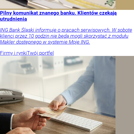
Pilny komunikat znanego banku. Klientów czekają
utrudnienia
ING Bank Śląski informuje o pracach serwisowych. W sobotę
klienci przez 10 godzin nie będą mogli skorzystać z modułu
Makler dostępnego w systemie Moje ING.
Firmy i rynki
Twój portfel