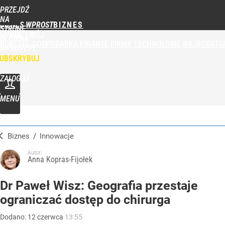
PRZEJDŹ
NA
BIZNES WPROST
STRONĘ
OPINIE
TWÓJ
GŁÓWNĄ
PORTFEL
GOSPODARKA
FINANSE
FIRMY
TECHNOLOGIE
NAJBOGATSI
WPROST.PL
UBSKRYBUJ
ZALOGUJ
MENU
Biznes
/
Innowacje
Autor:
Anna Kopras-Fijołek
Dr Paweł Wisz: Geografia przestaje
ograniczać dostęp do chirurga
Dodano:
12
czerwca
13:55