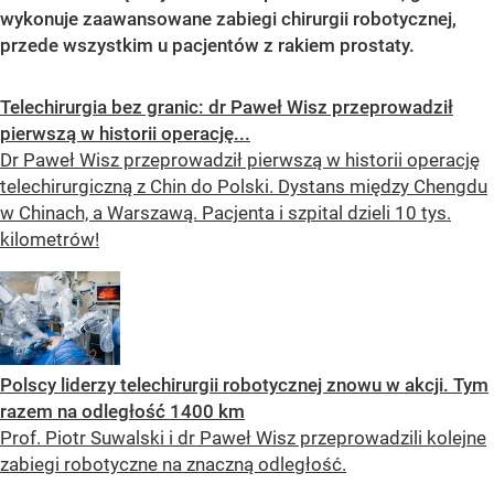
wykonuje zaawansowane zabiegi chirurgii robotycznej,
przede wszystkim u pacjentów z rakiem prostaty.
Telechirurgia bez granic: dr Paweł Wisz przeprowadził
pierwszą w historii operację...
Dr Paweł Wisz przeprowadził pierwszą w historii operację
telechirurgiczną z Chin do Polski. Dystans między Chengdu
w Chinach, a Warszawą. Pacjenta i szpital dzieli 10 tys.
kilometrów!
Polscy liderzy telechirurgii robotycznej znowu w akcji. Tym
razem na odległość 1400 km
Prof. Piotr Suwalski i dr Paweł Wisz przeprowadzili kolejne
zabiegi robotyczne na znaczną odległość.