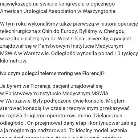
największego na świecie kongresu urologicznego
American Urological Association w Waszyngtonie.
W tym roku wykonaliśmy także pierwszą w historii operację
telechirurgiczną z Chin do Europy. Byliśmy w Chengdu,
w szpitalu należącym do West China University, a pacjent
znajdował się w Państwowym Instytucie Medycznym
MSWiA w Warszawie. Odległość wynosiła ponad 10 tysięcy
kilometrów.
Na czym polegał telementoring we Florencji?
Ja byłem we Florencji, pacjent znajdował się
w Państwowym Instytucie Medycznym MSWiA
w Warszawie. Były podłączone dwie konsole. Mogłem
sterować konsolą i w czasie rzeczywistym przekazywać
narzędzia drugiemu operatorowi, mimo dzielącej nas
odległości. On przejmował dany etap i kontynuował zabieg,
a ja mogłem go nadzorować. To idealny model uczenia
przyszłych operatorów. Będąc we Florencji, mogłem