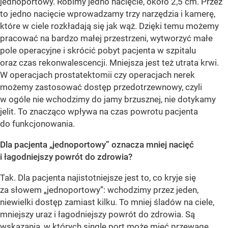
jednoportowy. Robimy jedno nacięcie, około 2,5 cm. Przez
to jedno nacięcie wprowadzamy trzy narzędzia i kamerę,
które w ciele rozkładają się jak wąż. Dzięki temu możemy
pracować na bardzo małej przestrzeni, wytworzyć małe
pole operacyjne i skrócić pobyt pacjenta w szpitalu
oraz czas rekonwalescencji. Mniejsza jest też utrata krwi.
W operacjach prostatektomii czy operacjach nerek
możemy zastosować dostęp przedotrzewnowy, czyli
w ogóle nie wchodzimy do jamy brzusznej, nie dotykamy
jelit. To znacząco wpływa na czas powrotu pacjenta
do funkcjonowania.
Dla pacjenta „jednoportowy” oznacza mniej nacięć
i łagodniejszy powrót do zdrowia?
Tak. Dla pacjenta najistotniejsze jest to, co kryje się
za słowem „jednoportowy”: wchodzimy przez jeden,
niewielki dostęp zamiast kilku. To mniej śladów na ciele,
mniejszy uraz i łagodniejszy powrót do zdrowia. Są
wskazania, w których single port może mieć przewagę.