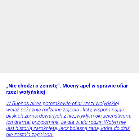
„Nie chodzi o zemstę”. Mocny apel w sprawie ofiar
rzezi wołyńskiej
W Buenos Aires potomkowie ofiar rzezi wołyńskiej
wciąż pokazują rodzinne zdjęcia i listy, wspominając
bliskich zamordowanych z niezwykłym okrucieństwem.
Ich dramat przypomina, że dla wielu rodzin Wołyń nie
jest historią zamkniętą, lecz bolesną raną, która do dziś
nie została zagojona.