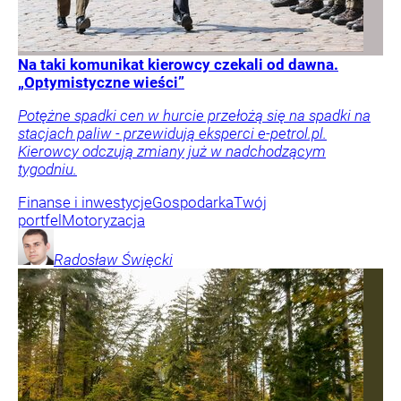
Na taki komunikat kierowcy czekali od dawna.
„Optymistyczne wieści”
Potężne spadki cen w hurcie przełożą się na spadki na
stacjach paliw - przewidują eksperci e-petrol.pl.
Kierowcy odczują zmiany już w nadchodzącym
tygodniu.
Finanse i inwestycje
Gospodarka
Twój
portfel
Motoryzacja
Radosław
Święcki