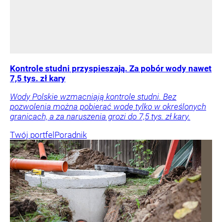
Kontrole studni przyspieszają. Za pobór wody nawet
7,5 tys. zł kary
Wody Polskie wzmacniają kontrole studni. Bez
pozwolenia można pobierać wodę tylko w określonych
granicach, a za naruszenia grozi do 7,5 tys. zł kary.
Twój portfel
Poradnik