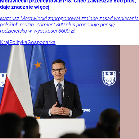
Morawiecki przelicytował PiS. Chce zawieszać 800 plus,
daje znacznie więcej
Mateusz Morawiecki zaproponował zmianę zasad wspierania
polskich rodzin. Zamiast 800 plus proponuje pensję
rodzicielską w wysokości 3600 zł.
Kraj
Polityka
Gospodarka