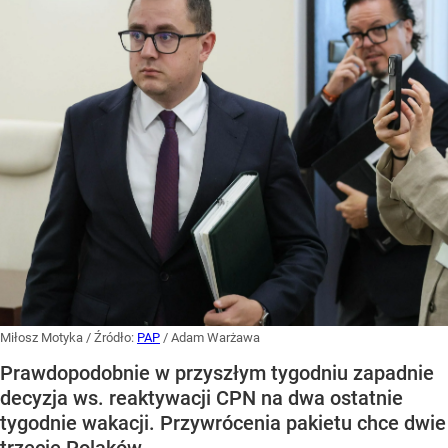
Miłosz Motyka
/ Źródło:
PAP
/
Adam Warżawa
Prawdopodobnie w przyszłym tygodniu zapadnie
decyzja ws. reaktywacji CPN na dwa ostatnie
tygodnie wakacji. Przywrócenia pakietu chce dwie
trzecie Polaków.