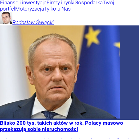
Finanse i inwestycje
Firmy i rynki
Gospodarka
Twój
portfel
Motoryzacja
Tylko u Nas
Radosław
Święcki
Blisko 200 tys. takich aktów w rok. Polacy masowo
przekazują sobie nieruchomości