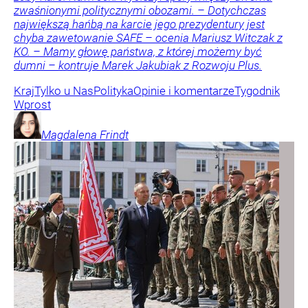
zwaśnionymi politycznymi obozami. – Dotychczas
największą hańbą na karcie jego prezydentury jest
chyba zawetowanie SAFE – ocenia Mariusz Witczak z
KO. – Mamy głowę państwa, z której możemy być
dumni – kontruje Marek Jakubiak z Rozwoju Plus.
Kraj
Tylko u Nas
Polityka
Opinie i komentarze
Tygodnik
Wprost
Magdalena
Frindt