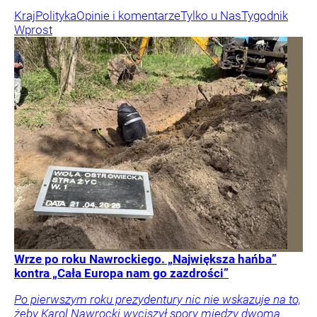
Kraj
Polityka
Opinie i komentarze
Tylko u Nas
Tygodnik
Wprost
Wrze po roku Nawrockiego. „Największa hańba”
kontra „Cała Europa nam go zazdrości”
Po pierwszym roku prezydentury nic nie wskazuje na to,
żeby Karol Nawrocki wyciszył spory między dwoma