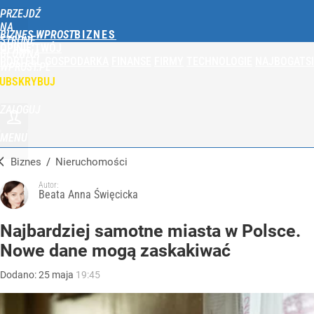
PRZEJDŹ
NA
BIZNES WPROST
STRONĘ
OPINIE
TWÓJ
GŁÓWNĄ
PORTFEL
GOSPODARKA
FINANSE
FIRMY
TECHNOLOGIE
NAJBOGATSI
WPROST.PL
UBSKRYBUJ
ZALOGUJ
MENU
Biznes
/
Nieruchomości
Autor:
Beata Anna Święcicka
Najbardziej samotne miasta w Polsce.
Nowe dane mogą zaskakiwać
Dodano:
25
maja
19:45