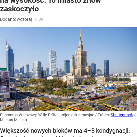
na wysokość. To miasto znów
zaskoczyło
Dodano:
wczoraj
16:39
Panorama Warszawy. W tle PKiN – zdjęcie ilustracyjne
/ Źródło:
Shutterstock
/
Markus Mainka
Większość nowych bloków ma 4–5 kondygnacji.