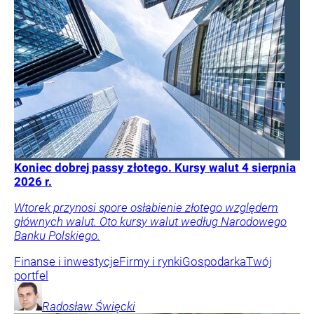
Koniec dobrej passy złotego. Kursy walut 4 sierpnia
2026 r.
Wtorek przynosi spore osłabienie złotego względem
głównych walut. Oto kursy walut według Narodowego
Banku Polskiego.
Finanse i inwestycje
Firmy i rynki
Gospodarka
Twój
portfel
Radosław
Święcki