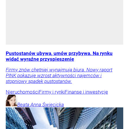
Pustostanów ubywa, umów przybywa. Na rynku
widać wyraźne przyspieszenie
Firmy znów chętniej wynajmują biura. Nowy raport
PINK pokazuje wzrost aktywności najemców i
stopniowy spadek pustostanów.
Nieruchomości
Firmy i rynki
Finanse i inwestycje
Beata Anna
Święcicka