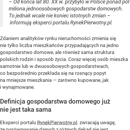
– Od końca lat 80. XX w. przybyło w Polsce ponad pół
miliona jednoosobowych gospodarstw domowych.
To jednak wcale nie koniec istotnych zmian –
informują eksperci portalu RynekPierwotny.pl.
Zdaniem analityków rynku nieruchomości zmienia się
nie tylko liczba mieszkańców przypadających na jedno
gospodarstwo domowe, ale również sama struktura
polskich rodzin i sposób życia. Coraz więcej osób mieszka
samotnie lub w dwuosobowych gospodarstwach,
co bezpośrednio przekłada się na rosnący popyt
na mniejsze mieszkania — zarówno kupowane, jak
i wynajmowane.
Definicja gospodarstwa domowego już
nie jest taka sama
Eksperci portalu
RynekPierwotny.pl
. zwracają uwagę,
że porównywanie danych z różnych dekad nie jest