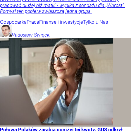
pracować dłużej niż matki - wynika z sondażu dla „Wprost”.
Pomysł ten popiera zwłaszcza jedna grupa.
Gospodarka
Praca
Finanse i inwestycje
Tylko u Nas
Radosław
Święcki
Połowa Polaków zarabia poniżej tej kwoty. GUS odkrył