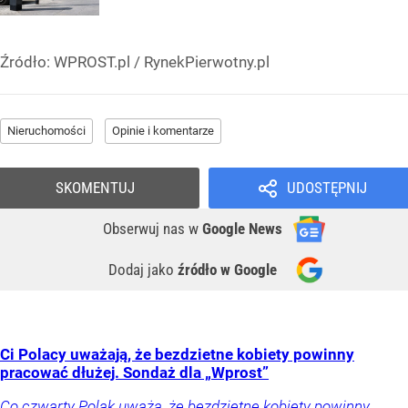
Źródło:
WPROST.pl
/
RynekPierwotny.pl
Nieruchomości
Opinie i komentarze
SKOMENTUJ
UDOSTĘPNIJ
Obserwuj nas
w
Google News
Dodaj jako
źródło w Google
Ci Polacy uważają, że bezdzietne kobiety powinny
pracować dłużej. Sondaż dla „Wprost”
Co czwarty Polak uważa, że bezdzietne kobiety powinny