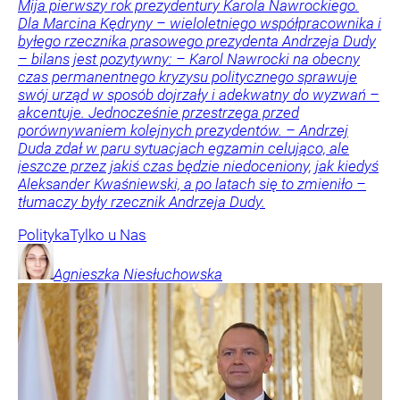
Mija pierwszy rok prezydentury Karola Nawrockiego.
Dla Marcina Kędryny – wieloletniego współpracownika i
byłego rzecznika prasowego prezydenta Andrzeja Dudy
– bilans jest pozytywny: – Karol Nawrocki na obecny
czas permanentnego kryzysu politycznego sprawuje
swój urząd w sposób dojrzały i adekwatny do wyzwań –
akcentuje. Jednocześnie przestrzega przed
porównywaniem kolejnych prezydentów. – Andrzej
Duda zdał w paru sytuacjach egzamin celująco, ale
jeszcze przez jakiś czas będzie niedoceniony, jak kiedyś
Aleksander Kwaśniewski, a po latach się to zmieniło –
tłumaczy były rzecznik Andrzeja Dudy.
Polityka
Tylko u Nas
Agnieszka
Niesłuchowska