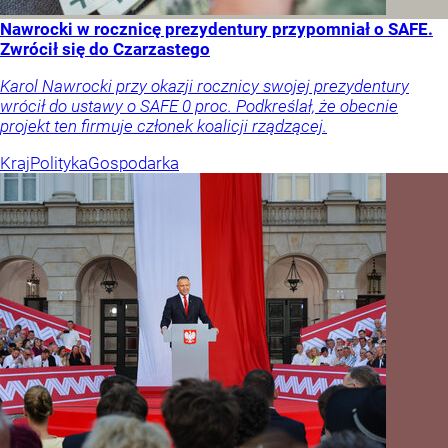
Nawrocki w rocznicę prezydentury przypomniał o SAFE.
Zwrócił się do Czarzastego
Karol Nawrocki przy okazji rocznicy swojej prezydentury
wrócił do ustawy o SAFE 0 proc. Podkreślał, że obecnie
projekt ten firmuje członek koalicji rządzącej.
Kraj
Polityka
Gospodarka