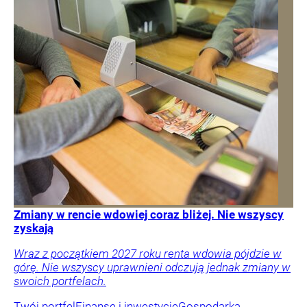
Zmiany w rencie wdowiej coraz bliżej. Nie wszyscy
zyskają
Wraz z początkiem 2027 roku renta wdowia pójdzie w
górę. Nie wszyscy uprawnieni odczują jednak zmiany w
swoich portfelach.
Twój portfel
Finanse i inwestycje
Gospodarka