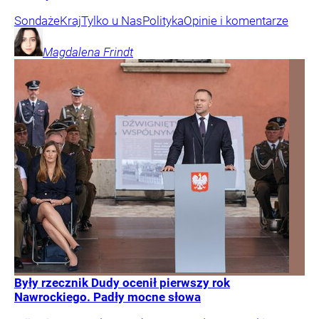
Sondaże
Kraj
Tylko u Nas
Polityka
Opinie i komentarze
Magdalena
Frindt
Były rzecznik Dudy ocenił pierwszy rok
Nawrockiego. Padły mocne słowa