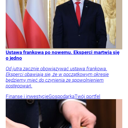
Ustawa frankowa po nowemu. Eksperci martwią się
o jedno
Od jutra zacznie obowiązywać ustawa frankowa.
Eksperci obawiają się, że w początkowym okresie
będziemy mieć do czynienia ze spowolnieniem
postępowań.
Finanse i inwestycje
Gospodarka
Twój portfel