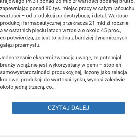
krajowego PKB i ponad 26 mld zł wartości dodanej brutto,
zapewniając ponad 80 tys. miejsc pracy w całym łańcuchu
wartości – od produkcji po dystrybucję i detal. Wartość
produkcji farmaceutycznej przekracza 21 mld zł rocznie,
a w ostatnich pięciu latach wzrosła o około 45 proc.,
co potwierdza, że jest to jedna z bardziej dynamicznych
gałęzi przemysłu.
Jednocześnie eksperci zwracają uwagę, że potencjał
branży wciąż nie jest wykorzystany w pełni – stopień
samowystarczalności produkcyjnej, liczony jako relacja
krajowej produkcji do wartości rynku, wynosi zaledwie
około jedną trzecią, co...
CZYTAJ DALEJ