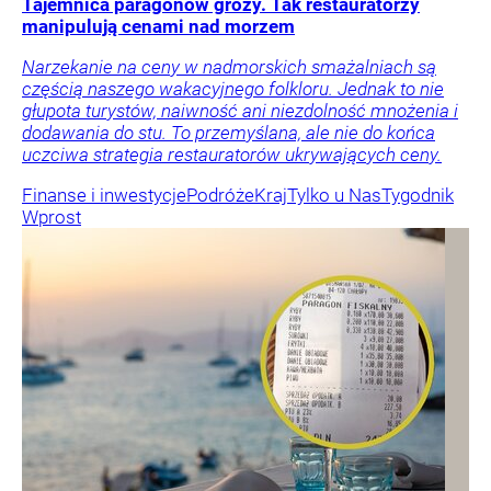
Tajemnica paragonów grozy. Tak restauratorzy
manipulują cenami nad morzem
Narzekanie na ceny w nadmorskich smażalniach są
częścią naszego wakacyjnego folkloru. Jednak to nie
głupota turystów, naiwność ani niezdolność mnożenia i
dodawania do stu. To przemyślana, ale nie do końca
uczciwa strategia restauratorów ukrywających ceny.
Finanse i inwestycje
Podróże
Kraj
Tylko u Nas
Tygodnik
Wprost