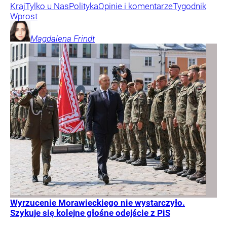
Kraj
Tylko u Nas
Polityka
Opinie i komentarze
Tygodnik
Wprost
Magdalena
Frindt
Wyrzucenie Morawieckiego nie wystarczyło.
Szykuje się kolejne głośne odejście z PiS