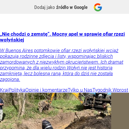
Dodaj jako
źródło w Google
„Nie chodzi o zemstę”. Mocny apel w sprawie ofiar rzezi
wołyńskiej
W Buenos Aires potomkowie ofiar rzezi wołyńskiej wciąż
pokazują rodzinne zdjęcia i listy, wspominając bliskich
zamordowanych z niezwykłym okrucieństwem. Ich dramat
przypomina, że dla wielu rodzin Wołyń nie jest historią
zamkniętą, lecz bolesną raną, która do dziś nie została
zagojona.
Kraj
Polityka
Opinie i komentarze
Tylko u Nas
Tygodnik Wprost