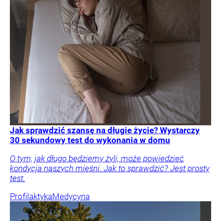
Jak sprawdzić szansę na długie życie? Wystarczy
30 sekundowy test do wykonania w domu
O tym, jak długo będziemy żyli, może powiedzieć
kondycja naszych mięśni. Jak to sprawdzić? Jest prosty
test.
Profilaktyka
Medycyna