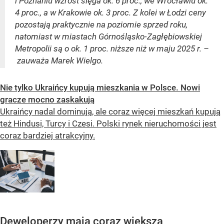
i Poznaniu wzrost sięga ok. 6 proc., we Wrocławiu ok.
4 proc., a w Krakowie ok. 3 proc. Z kolei w Łodzi ceny
pozostają praktycznie na poziomie sprzed roku,
natomiast w miastach Górnośląsko-Zagłębiowskiej
Metropolii są o ok. 1 proc. niższe niż w maju 2025 r. –
zauważa Marek Wielgo.
Nie tylko Ukraińcy kupują mieszkania w Polsce. Nowi
gracze mocno zaskakują
Ukraińcy nadal dominują, ale coraz więcej mieszkań kupują
też Hindusi, Turcy i Czesi. Polski rynek nieruchomości jest
coraz bardziej atrakcyjny.
Deweloperzy mają coraz większą