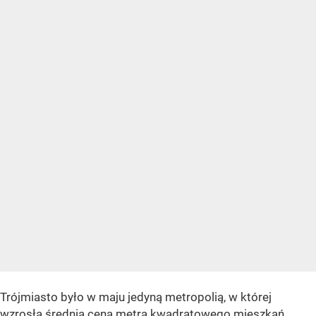
Trójmiasto było w maju jedyną metropolią, w której
wzrosła średnia cena metra kwadratowego mieszkań