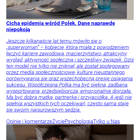
Cicha epidemia wśród Polek. Dane naprawdę
niepokoją
Jeszcze kilkanaście lat temu mówiło się o
„superwoman” – kobiecie, która miała z powodzeniem
łączyć karierę zawodową, macierzyństwo, atrakcyjny
wygląd, aktywność społeczną i szczęśliwy związek. Dziś
ten model nie tylko nie zniknął, ale został spotęgowany
przez media społecznościowe, kulturę nieustannego
porównywania się oraz wszechobecną presję osiągania
sukcesu. Współczesna Polka ma być piękna, zadbana,
wysportowana, przedsiębiorcza, emocjonalnie dojrzała.
Ma być dobrą matką, partnerką i przyjaciółką. A jeśli nie
spełnia wszystkich tych oczekiwań, często sama staje
się swoim najsurowszym sędzią.
Opinie i komentarze
Życie
Psychologia
Tylko u Nas