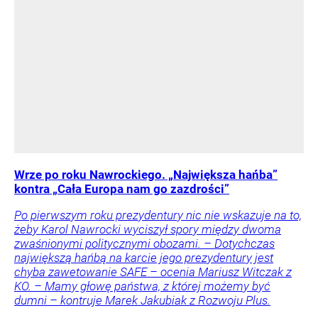
Wrze po roku Nawrockiego. „Największa hańba”
kontra „Cała Europa nam go zazdrości”
Po pierwszym roku prezydentury nic nie wskazuje na to,
żeby Karol Nawrocki wyciszył spory między dwoma
zwaśnionymi politycznymi obozami. – Dotychczas
największą hańbą na karcie jego prezydentury jest
chyba zawetowanie SAFE – ocenia Mariusz Witczak z
KO. – Mamy głowę państwa, z której możemy być
dumni – kontruje Marek Jakubiak z Rozwoju Plus.