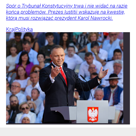
Spór o Trybunał Konstytucyjny trwa i nie widać na razie
końca problemów. Prezes Iustitii wskazuje na kwestię,
którą musi rozwiązać prezydent Karol Nawrocki.
Kraj
Polityka