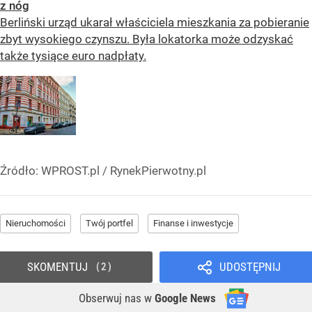
z nóg
Berliński urząd ukarał właściciela mieszkania za pobieranie
zbyt wysokiego czynszu. Była lokatorka może odzyskać
także tysiące euro nadpłaty.
Źródło:
WPROST.pl
/
RynekPierwotny.pl
Nieruchomości
Twój portfel
Finanse i inwestycje
SKOMENTUJ
UDOSTĘPNIJ
2
Obserwuj nas
w
Google News