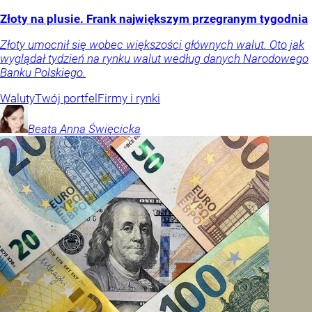
Złoty na plusie. Frank największym przegranym tygodnia
Złoty umocnił się wobec większości głównych walut. Oto jak
wyglądał tydzień na rynku walut według danych Narodowego
Banku Polskiego.
Waluty
Twój portfel
Firmy i rynki
Beata Anna
Święcicka