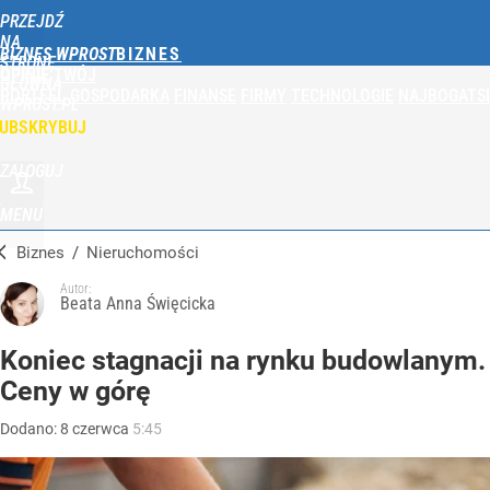
PRZEJDŹ
NA
BIZNES WPROST
STRONĘ
OPINIE
TWÓJ
GŁÓWNĄ
PORTFEL
GOSPODARKA
FINANSE
FIRMY
TECHNOLOGIE
NAJBOGATSI
WPROST.PL
UBSKRYBUJ
ZALOGUJ
MENU
Biznes
/
Nieruchomości
Autor:
Beata Anna Święcicka
Koniec stagnacji na rynku budowlanym.
Ceny w górę
Dodano:
8
czerwca
5:45