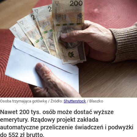
Osoba trzymająca gotówkę
/ Źródło:
Shutterstock
/
Blaszko
Nawet 200 tys. osób może dostać wyższe
emerytury. Rządowy projekt zakłada
automatyczne przeliczenie świadczeń i podwyżki
do 552 zł brutto.