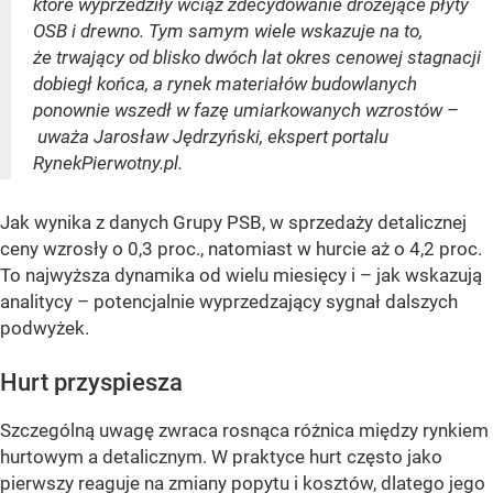
które wyprzedziły wciąż zdecydowanie drożejące płyty
OSB i drewno. Tym samym wiele wskazuje na to,
że trwający od blisko dwóch lat okres cenowej stagnacji
dobiegł końca, a rynek materiałów budowlanych
ponownie wszedł w fazę umiarkowanych wzrostów –
uważa Jarosław Jędrzyński, ekspert portalu
RynekPierwotny.pl.
Jak wynika z danych Grupy PSB, w sprzedaży detalicznej
ceny wzrosły o 0,3 proc., natomiast w hurcie aż o 4,2 proc.
To najwyższa dynamika od wielu miesięcy i – jak wskazują
analitycy – potencjalnie wyprzedzający sygnał dalszych
podwyżek.
Hurt przyspiesza
Szczególną uwagę zwraca rosnąca różnica między rynkiem
hurtowym a detalicznym. W praktyce hurt często jako
pierwszy reaguje na zmiany popytu i kosztów, dlatego jego