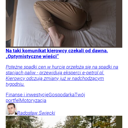
Na taki komunikat kierowcy czekali od dawna.
„Optymistyczne wieści”
Potężne spadki cen w hurcie przełożą się na spadki na
stacjach paliw - przewidują eksperci e-petrol.pl.
Kierowcy odczują zmiany już w nadchodzącym
tygodniu.
Finanse i inwestycje
Gospodarka
Twój
portfel
Motoryzacja
Radosław
Święcki