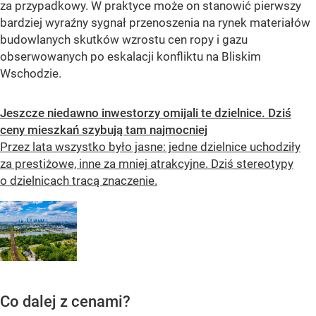
za przypadkowy. W praktyce może on stanowić pierwszy
bardziej wyraźny sygnał przenoszenia na rynek materiałów
budowlanych skutków wzrostu cen ropy i gazu
obserwowanych po eskalacji konfliktu na Bliskim
Wschodzie.
Jeszcze niedawno inwestorzy omijali te dzielnice. Dziś
ceny mieszkań szybują tam najmocniej
Przez lata wszystko było jasne: jedne dzielnice uchodziły
za prestiżowe, inne za mniej atrakcyjne. Dziś stereotypy
o dzielnicach tracą znaczenie.
Co dalej z cenami?