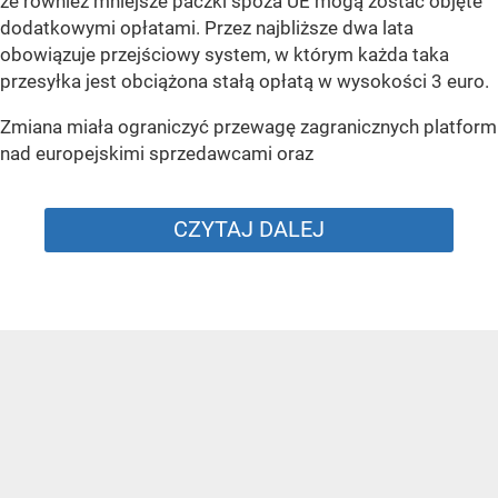
że również mniejsze paczki spoza UE mogą zostać objęte
dodatkowymi opłatami. Przez najbliższe dwa lata
obowiązuje przejściowy system, w którym każda taka
przesyłka jest obciążona stałą opłatą w wysokości 3 euro.
Zmiana miała ograniczyć przewagę zagranicznych platform
nad europejskimi sprzedawcami oraz
CZYTAJ DALEJ