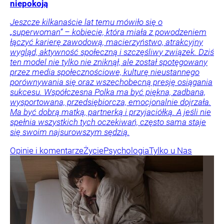
niepokoją
Jeszcze kilkanaście lat temu mówiło się o
„superwoman” – kobiecie, która miała z powodzeniem
łączyć karierę zawodową, macierzyństwo, atrakcyjny
wygląd, aktywność społeczną i szczęśliwy związek. Dziś
ten model nie tylko nie zniknął, ale został spotęgowany
przez media społecznościowe, kulturę nieustannego
porównywania się oraz wszechobecną presję osiągania
sukcesu. Współczesna Polka ma być piękna, zadbana,
wysportowana, przedsiębiorcza, emocjonalnie dojrzała.
Ma być dobrą matką, partnerką i przyjaciółką. A jeśli nie
spełnia wszystkich tych oczekiwań, często sama staje
się swoim najsurowszym sędzią.
Opinie i komentarze
Życie
Psychologia
Tylko u Nas