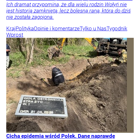
Ich dramat przypomina, że dla wielu rodzin Wołyń nie
jest historią zamkniętą, lecz bolesną raną, która do dziś
nie została zagojona.
Kraj
Polityka
Opinie i komentarze
Tylko u Nas
Tygodnik
Wprost
Cicha epidemia wśród Polek. Dane naprawdę