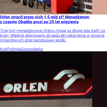
Orlen stracił przez nich 1,5 mld zł? Menedżerom
z czasów Obajtka grozi po 25 lat więzienia
Trzej byli menedżerowie Orlenu mogą na długie lata trafić za
kraty. Właśnie skierowano do sądu akt oskarżenia w sprawie
miliardowych strat państwowej spółki.
Kraj
Polityka
Gospodarka