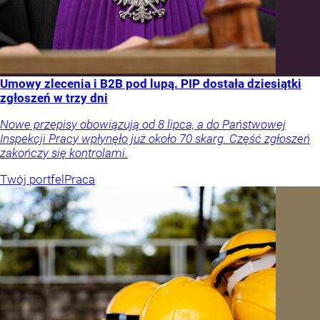
Umowy zlecenia i B2B pod lupą. PIP dostała dziesiątki
zgłoszeń w trzy dni
Nowe przepisy obowiązują od 8 lipca, a do Państwowej
Inspekcji Pracy wpłynęło już około 70 skarg. Część zgłoszeń
zakończy się kontrolami.
Twój portfel
Praca