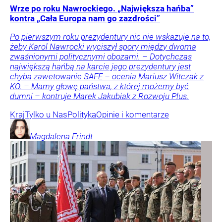
Wrze po roku Nawrockiego. „Największa hańba”
kontra „Cała Europa nam go zazdrości”
Po pierwszym roku prezydentury nic nie wskazuje na to,
żeby Karol Nawrocki wyciszył spory między dwoma
zwaśnionymi politycznymi obozami. – Dotychczas
największą hańbą na karcie jego prezydentury jest
chyba zawetowanie SAFE – ocenia Mariusz Witczak z
KO. – Mamy głowę państwa, z której możemy być
dumni – kontruje Marek Jakubiak z Rozwoju Plus.
Kraj
Tylko u Nas
Polityka
Opinie i komentarze
Magdalena
Frindt