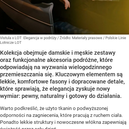
Vistula x LOT: Elegancja w podróży
/ Źródło:
Materiały prasowe
/
Polskie Linie
Lotnicze LOT
Kolekcja obejmuje damskie i męskie zestawy
oraz funkcjonalne akcesoria podróżne, które
odpowiadają na wyzwania wielogodzinnego
przemieszczania się. Kluczowym elementem są
lekkie, komfortowe fasony i dopracowane detale,
które sprawiają, że elegancja zyskuje nowy
wymiar: pewny, naturalny i gotowy do działania.
Warto podkreślić, że użyto tkanin o podwyższonej
odporności na zagniecenia, które pracują z ruchem ciała.
Ponadto lekkie struktury i nowoczesne włókna zapewniają
świeżość przez cały dzień.