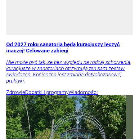
Od 2027 roku sanatoria będą kuracjuszy leczyć
inaczej! Celowane zabiegi
Nie może być tak, że bez względu na rodzaj schorzenia,
kuracjusze w sanatoriach otrzymują ten sam zestaw
świadczeń. Konieczna jest zmiana dotychczasowej
praktyki.
Zdrowie
Dodatki i programy
Wiadomości