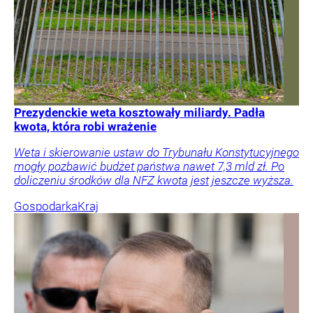
Prezydenckie weta kosztowały miliardy. Padła
kwota, która robi wrażenie
Weta i skierowanie ustaw do Trybunału Konstytucyjnego
mogły pozbawić budżet państwa nawet 7,3 mld zł. Po
doliczeniu środków dla NFZ kwota jest jeszcze wyższa.
Gospodarka
Kraj