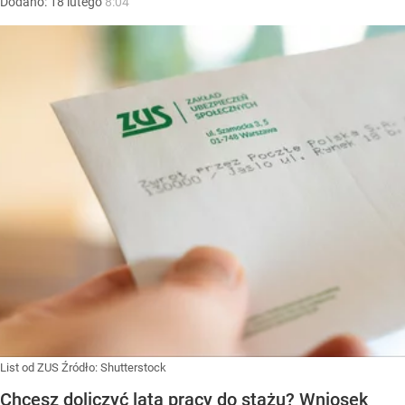
Dodano:
18
lutego
8:04
List od ZUS
Źródło:
Shutterstock
Chcesz doliczyć lata pracy do stażu? Wniosek