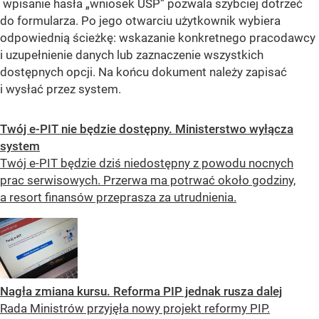
wpisanie hasła „wniosek USP” pozwala szybciej dotrzeć
do formularza. Po jego otwarciu użytkownik wybiera
odpowiednią ścieżkę: wskazanie konkretnego pracodawcy
i uzupełnienie danych lub zaznaczenie wszystkich
dostępnych opcji. Na końcu dokument należy zapisać
i wysłać przez system.
Twój e-PIT nie będzie dostępny. Ministerstwo wyłącza
system
Twój e-PIT będzie dziś niedostępny z powodu nocnych
prac serwisowych. Przerwa ma potrwać około godziny,
a resort finansów przeprasza za utrudnienia.
Nagła zmiana kursu. Reforma PIP jednak rusza dalej
Rada Ministrów przyjęła nowy projekt reformy PIP.