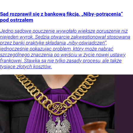
Sąd rozprawił się z bankową fikcją. „Niby-potrącenia”
pod ostrzałem
Jedno sądowe pouczenie wywołało większe poruszenie niż
niejeden wyrok. Sędzia otwarcie zakwestionował stosowaną
przez banki praktykę składania „niby-oświadczeń”,
jednocześnie pokazując problem, który może nabrać
szczególnego znaczenia po wejściu w życie nowej ustawy
frankowej. Stawką są nie tylko zasady procesu, ale także
tysiące złotych kosztów.