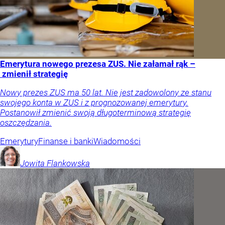
Emerytura nowego prezesa ZUS. Nie załamał rąk –
zmienił strategię
Nowy prezes ZUS ma 50 lat. Nie jest zadowolony ze stanu
swojego konta w ZUS i z prognozowanej emerytury.
Postanowił zmienić swoją długoterminową strategię
oszczędzania.
Emerytury
Finanse i banki
Wiadomości
Jowita
Flankowska