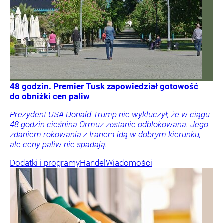
48 godzin. Premier Tusk zapowiedział gotowość
do obniżki cen paliw
Prezydent USA Donald Trump nie wykluczył, że w ciągu
48 godzin cieśnina Ormuz zostanie odblokowana. Jego
zdaniem rokowania z Iranem idą w dobrym kierunku,
ale ceny paliw nie spadają.
Dodatki i programy
Handel
Wiadomości