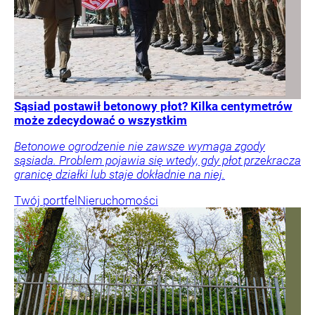
Sąsiad postawił betonowy płot? Kilka centymetrów
może zdecydować o wszystkim
Betonowe ogrodzenie nie zawsze wymaga zgody
sąsiada. Problem pojawia się wtedy, gdy płot przekracza
granicę działki lub staje dokładnie na niej.
Twój portfel
Nieruchomości