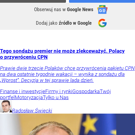
Obserwuj nas
w
Google News
Dodaj jako
źródło w Google
Tego sondażu premier nie może zlekceważyć. Polacy
o przywróceniu CPN
Prawie dwie trzecie Polaków chce przywrócenia pakietu CPN
na dwa ostatnie tygodnie wakacji – wynika z sondażu dla
„Wprost”. Decyzja w tej sprawie lada dzień.
Finanse i inwestycje
Firmy i rynki
Gospodarka
Twój
portfel
Motoryzacja
Tylko u Nas
Radosław
Święcki