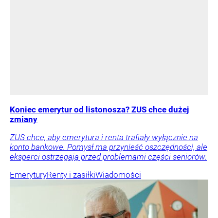
Koniec emerytur od listonosza? ZUS chce dużej
zmiany
ZUS chce, aby emerytura i renta trafiały wyłącznie na
konto bankowe. Pomysł ma przynieść oszczędności, ale
eksperci ostrzegają przed problemami części seniorów.
Emerytury
Renty i zasiłki
Wiadomości