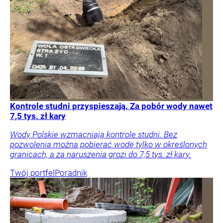
Kontrole studni przyspieszają. Za pobór wody nawet
7,5 tys. zł kary
Wody Polskie wzmacniają kontrole studni. Bez
pozwolenia można pobierać wodę tylko w określonych
granicach, a za naruszenia grozi do 7,5 tys. zł kary.
Twój portfel
Poradnik