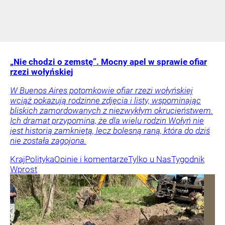
„Nie chodzi o zemstę”. Mocny apel w sprawie ofiar
rzezi wołyńskiej
W Buenos Aires potomkowie ofiar rzezi wołyńskiej
wciąż pokazują rodzinne zdjęcia i listy, wspominając
bliskich zamordowanych z niezwykłym okrucieństwem.
Ich dramat przypomina, że dla wielu rodzin Wołyń nie
jest historią zamkniętą, lecz bolesną raną, która do dziś
nie została zagojona.
Kraj
Polityka
Opinie i komentarze
Tylko u Nas
Tygodnik
Wprost