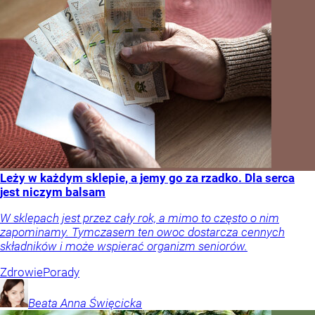
Leży w każdym sklepie, a jemy go za rzadko. Dla serca
jest niczym balsam
W sklepach jest przez cały rok, a mimo to często o nim
zapominamy. Tymczasem ten owoc dostarcza cennych
składników i może wspierać organizm seniorów.
Zdrowie
Porady
Beata Anna
Święcicka