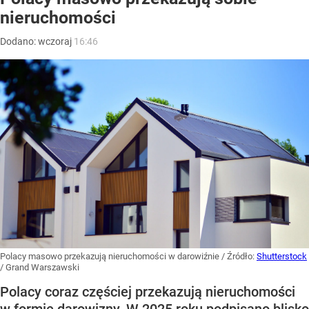
nieruchomości
Dodano:
wczoraj
16:46
Polacy masowo przekazują nieruchomości w darowiźnie
/ Źródło:
Shutterstock
/
Grand Warszawski
Polacy coraz częściej przekazują nieruchomości
w formie darowizny. W 2025 roku podpisano blisko