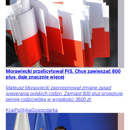
Morawiecki przelicytował PiS. Chce zawieszać 800
plus, daje znacznie więcej
Mateusz Morawiecki zaproponował zmianę zasad
wspierania polskich rodzin. Zamiast 800 plus proponuje
pensję rodzicielską w wysokości 3600 zł.
Kraj
Polityka
Gospodarka