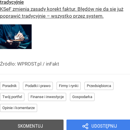
tradycyjnie
KSeF zmienia zasady korekt faktur. Błędów nie da się już
poprawić tradycyjnie – wszystko przez system.
Źródło:
WPROST.pl
/
inFakt
Poradnik
Podatki i prawo
Firmy i rynki
Przedsiębiorca
Twój portfel
Finanse i inwestycje
Gospodarka
Opinie i komentarze
SKOMENTUJ
UDOSTĘPNIJ