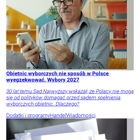
Obietnic wyborczych nie sposób w Polsce
wyegzekwować. Wybory 2027
30 lat temu Sąd Najwyższy wskazał, że Polacy nie mogą
się od polityków domagać przed sądem spełnienia
wyborczych obietnic. Dlaczego?
Dodatki i programy
Handel
Wiadomości