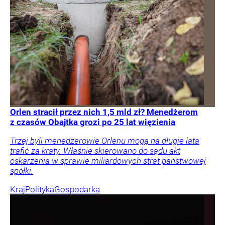
Orlen stracił przez nich 1,5 mld zł? Menedżerom
z czasów Obajtka grozi po 25 lat więzienia
Trzej byli menedżerowie Orlenu mogą na długie lata
trafić za kraty. Właśnie skierowano do sądu akt
oskarżenia w sprawie miliardowych strat państwowej
spółki.
Kraj
Polityka
Gospodarka