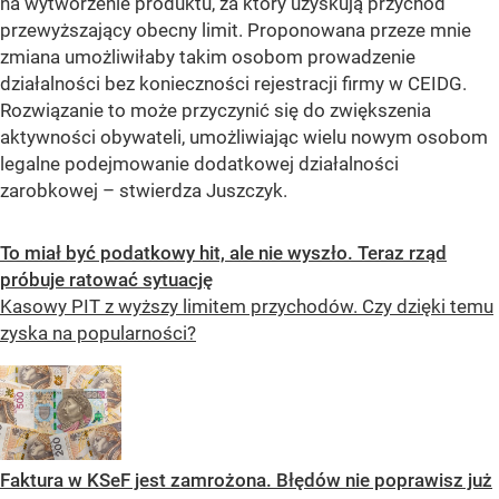
na wytworzenie produktu, za który uzyskują przychód
przewyższający obecny limit. Proponowana przeze mnie
zmiana umożliwiłaby takim osobom prowadzenie
działalności bez konieczności rejestracji firmy w CEIDG.
Rozwiązanie to może przyczynić się do zwiększenia
aktywności obywateli, umożliwiając wielu nowym osobom
legalne podejmowanie dodatkowej działalności
zarobkowej – stwierdza Juszczyk.
To miał być podatkowy hit, ale nie wyszło. Teraz rząd
próbuje ratować sytuację
Kasowy PIT z wyższy limitem przychodów. Czy dzięki temu
zyska na popularności?
Faktura w KSeF jest zamrożona. Błędów nie poprawisz już