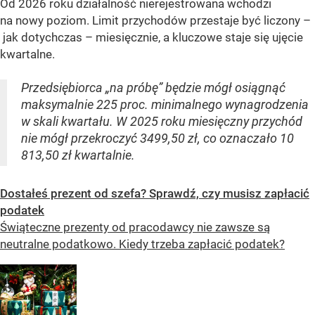
Od 2026 roku działalność nierejestrowana wchodzi
na nowy poziom. Limit przychodów przestaje być liczony –
jak dotychczas – miesięcznie, a kluczowe staje się ujęcie
kwartalne.
Przedsiębiorca „na próbę” będzie mógł osiągnąć
maksymalnie 225 proc. minimalnego wynagrodzenia
w skali kwartału. W 2025 roku miesięczny przychód
nie mógł przekroczyć 3499,50 zł, co oznaczało 10
813,50 zł kwartalnie.
Dostałeś prezent od szefa? Sprawdź, czy musisz zapłacić
podatek
Świąteczne prezenty od pracodawcy nie zawsze są
neutralne podatkowo. Kiedy trzeba zapłacić podatek?