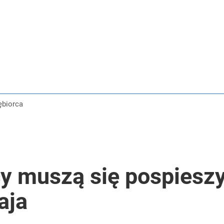
iębiorca
cy muszą się pospiesz
aja