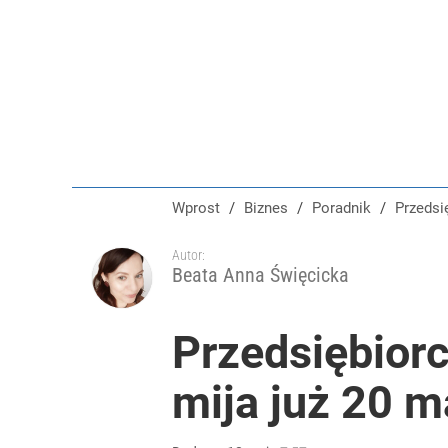
Wprost
/
Biznes
/
Poradnik
/
Przeds
Autor:
Beata Anna Święcicka
Przedsiębior
mija już 20 m