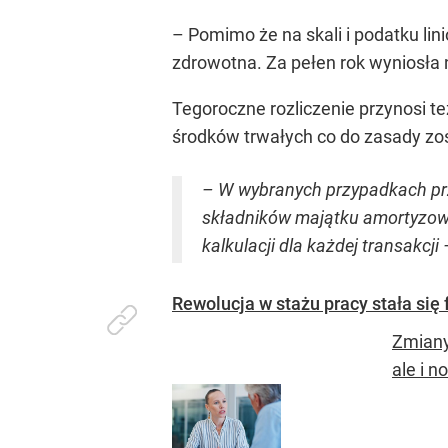
– Pomimo że na skali i podatku l
zdrowotna. Za pełen rok wyniosła n
Tegoroczne rozliczenie przynosi t
środków trwałych co do zasady zo
– W wybranych przypadkach prz
składników majątku amortyzowa
kalkulacji dla każdej transakcji
Rewolucja w stażu pracy stała si
Zmiany
ale i 