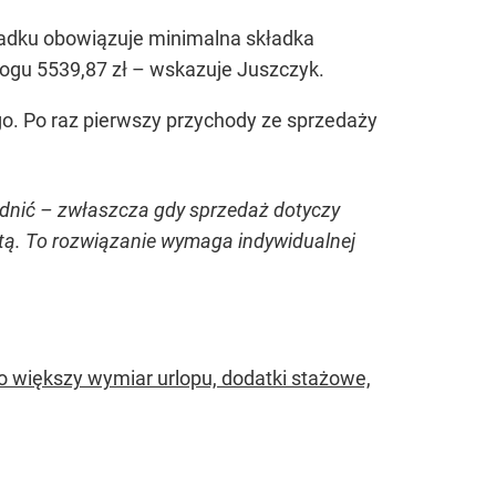
padku obowiązuje minimalna składka
progu 5539,87 zł – wskazuje Juszczyk.
o. Po raz pierwszy przychody ze sprzedaży
ędnić – zwłaszcza gdy sprzedaż dotyczy
tą. To rozwiązanie wymaga indywidualnej
o większy wymiar urlopu, dodatki stażowe,