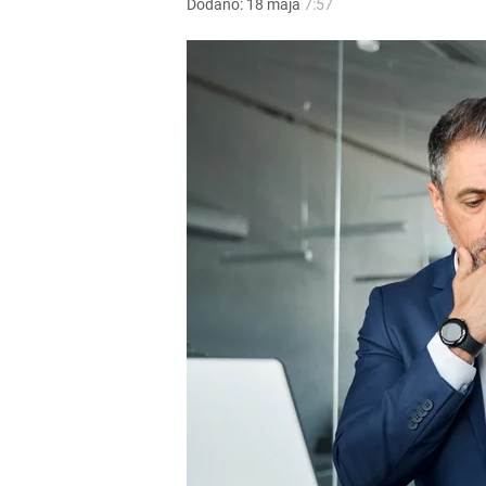
Dodano:
18
maja
7:57