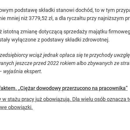
iniowym podstawę składki stanowi dochód, to w tym przy
ie mniej niż 3779,52 zł, a dla ryczałtu przy najniższym 
eż istotną zmianę dotyczącą sprzedaży majątku firmoweg
stały wyłączone z podstawy składki zdrowotnej.
edsiębiorcy wciąż jednak opłaca się te przychody uwzgl
nych jeszcze przed 2022 rokiem albo zbywanych ze stra
 – wyjaśnia ekspert.
ę faktem. „Ciężar dowodowy przerzucono na pracownika”
 w stażu pracy już obowiązują. Dla wielu osób oznacza t
nowe obowiązki.