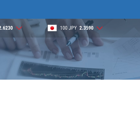
100 JPY
2.3590
1 NOK
0.3905