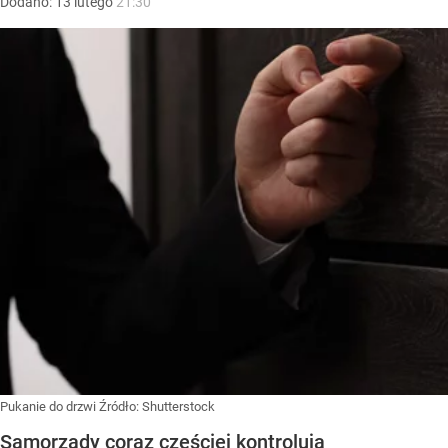
Dodano:
13
lutego
21:30
Pukanie do drzwi
Źródło:
Shutterstock
Samorządy coraz częściej kontrolują