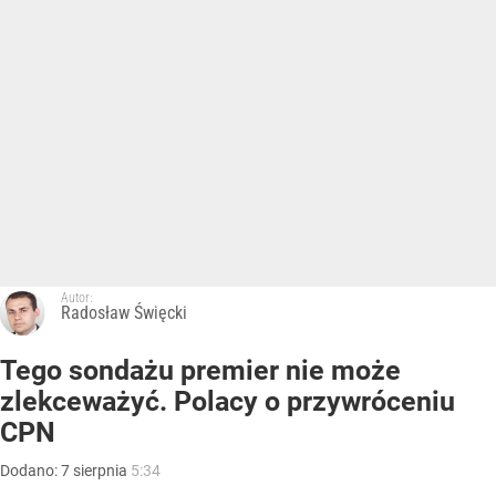
Autor:
Radosław Święcki
Tego sondażu premier nie może
zlekceważyć. Polacy o przywróceniu
CPN
Dodano:
7
sierpnia
5:34