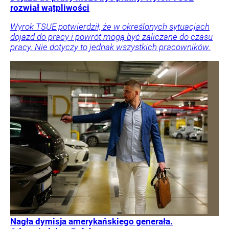
rozwiał wątpliwości
Wyrok TSUE potwierdził, że w określonych sytuacjach
dojazd do pracy i powrót mogą być zaliczane do czasu
pracy. Nie dotyczy to jednak wszystkich pracowników.
Nagła dymisja amerykańskiego generała.