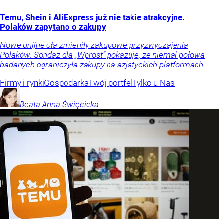
Temu, Shein i AliExpress już nie takie atrakcyjne.
Polaków zapytano o zakupy
Nowe unijne cła zmieniły zakupowe przyzwyczajenia
Polaków. Sondaż dla „Wprost” pokazuje, że niemal połowa
badanych ograniczyła zakupy na azjatyckich platformach.
Firmy i rynki
Gospodarka
Twój portfel
Tylko u Nas
Beata Anna
Święcicka