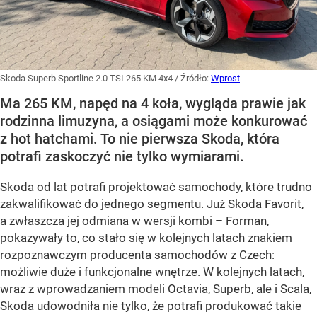
Skoda Superb Sportline 2.0 TSI 265 KM 4x4
/ Źródło:
Wprost
Ma 265 KM, napęd na 4 koła, wygląda prawie jak
rodzinna limuzyna, a osiągami może konkurować
z hot hatchami. To nie pierwsza Skoda, która
potrafi zaskoczyć nie tylko wymiarami.
Skoda od lat potrafi projektować samochody, które trudno
zakwalifikować do jednego segmentu. Już Skoda Favorit,
a zwłaszcza jej odmiana w wersji kombi – Forman,
pokazywały to, co stało się w kolejnych latach znakiem
rozpoznawczym producenta samochodów z Czech:
możliwie duże i funkcjonalne wnętrze. W kolejnych latach,
wraz z wprowadzaniem modeli Octavia, Superb, ale i Scala,
Skoda udowodniła nie tylko, że potrafi produkować takie