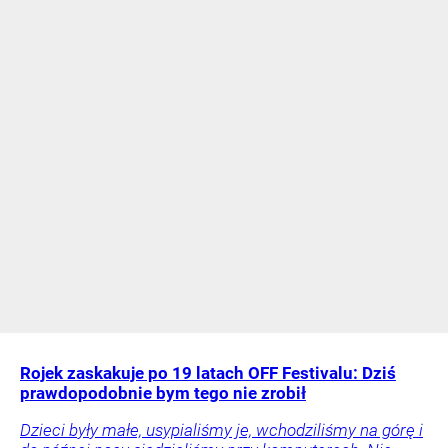
Rojek zaskakuje po 19 latach OFF Festivalu: Dziś
prawdopodobnie bym tego nie zrobił
Dzieci były małe, usypialiśmy je, wchodziliśmy na górę i