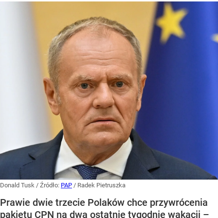
Donald Tusk
/ Źródło:
PAP
/
Radek Pietruszka
Prawie dwie trzecie Polaków chce przywrócenia
pakietu CPN na dwa ostatnie tygodnie wakacji –