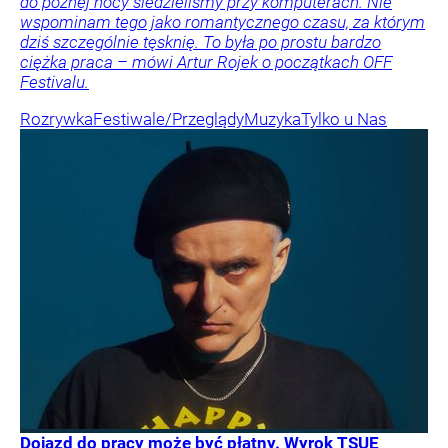
do późnej nocy siedzieliśmy przy komputerach. Nie
wspominam tego jako romantycznego czasu, za którym
dziś szczególnie tęsknię. To była po prostu bardzo
ciężka praca – mówi Artur Rojek o początkach OFF
Festivalu.
Rozrywka
Festiwale/Przeglądy
Muzyka
Tylko u Nas
Dojazd do pracy może być płatny. Wyrok TSUE