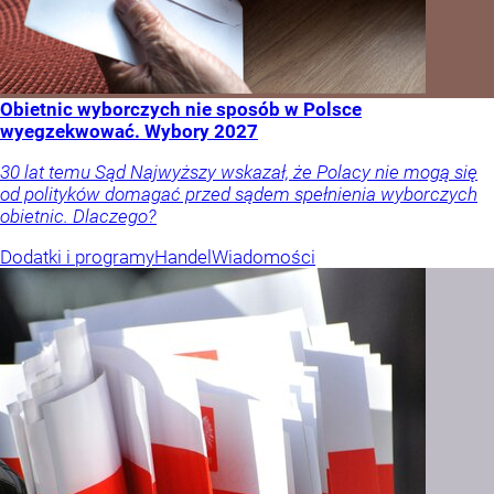
Obietnic wyborczych nie sposób w Polsce
wyegzekwować. Wybory 2027
30 lat temu Sąd Najwyższy wskazał, że Polacy nie mogą się
od polityków domagać przed sądem spełnienia wyborczych
obietnic. Dlaczego?
Dodatki i programy
Handel
Wiadomości