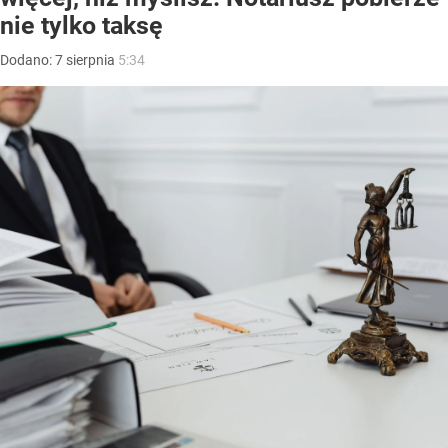
nie tylko taksę
Dodano:
7
sierpnia
5:34