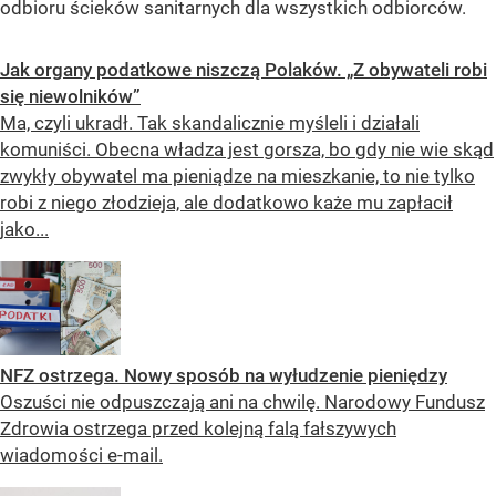
odbioru ścieków sanitarnych dla wszystkich odbiorców.
Jak organy podatkowe niszczą Polaków. „Z obywateli robi
się niewolników”
Ma, czyli ukradł. Tak skandalicznie myśleli i działali
komuniści. Obecna władza jest gorsza, bo gdy nie wie skąd
zwykły obywatel ma pieniądze na mieszkanie, to nie tylko
robi z niego złodzieja, ale dodatkowo każe mu zapłacił
jako...
NFZ ostrzega. Nowy sposób na wyłudzenie pieniędzy
Oszuści nie odpuszczają ani na chwilę. Narodowy Fundusz
Zdrowia ostrzega przed kolejną falą fałszywych
wiadomości e-mail.