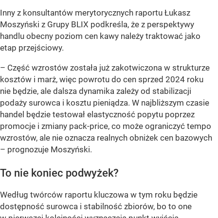
Inny z konsultantów merytorycznych raportu Łukasz
Moszyński z Grupy BLIX podkreśla, że z perspektywy
handlu obecny poziom cen kawy należy traktować jako
etap przejściowy.
–
Część wzrostów została już zakotwiczona w strukturze
kosztów i marż, więc powrotu do cen sprzed 2024 roku
nie będzie, ale dalsza dynamika zależy od stabilizacji
podaży surowca i kosztu pieniądza. W najbliższym czasie
handel będzie testował elastyczność popytu poprzez
promocje i zmiany pack-price, co może ograniczyć tempo
wzrostów, ale nie oznacza realnych obniżek cen bazowych
– prognozuje Moszyński.
To nie koniec podwyżek?
Według twórców raportu kluczowa w tym roku będzie
dostępność surowca i stabilność zbiorów, bo to one
w pierwszej kolejności wyznaczają punkt wyjścia