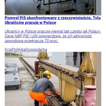
Pomysł PiS skonfrontowany z rzeczywistością. Tylu
Ukraińców pracuje w Polsce
Ukraińcy w Polsce pracują niemal tak często jak Polacy.
Dane NBP, PIE i UW potwierdzają, że ich aktywność
zawodowa przekracza 70 proc.
Kraj
Polityka
Gospodarka