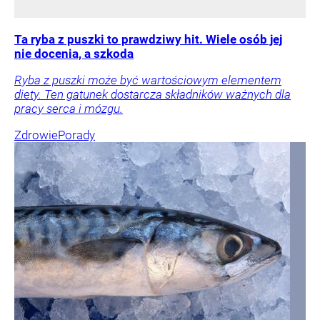
Ta ryba z puszki to prawdziwy hit. Wiele osób jej
nie docenia, a szkoda
Ryba z puszki może być wartościowym elementem
diety. Ten gatunek dostarcza składników ważnych dla
pracy serca i mózgu.
Zdrowie
Porady