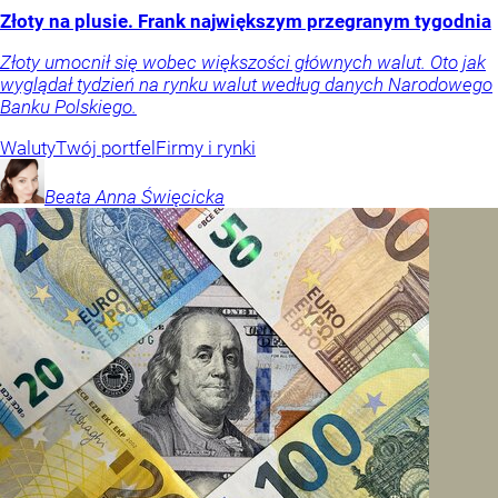
Złoty na plusie. Frank największym przegranym tygodnia
Złoty umocnił się wobec większości głównych walut. Oto jak
wyglądał tydzień na rynku walut według danych Narodowego
Banku Polskiego.
Waluty
Twój portfel
Firmy i rynki
Beata Anna
Święcicka