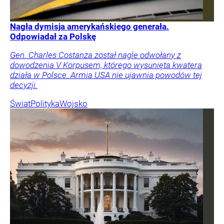
Nagła dymisja amerykańskiego generała.
Odpowiadał za Polskę
Gen. Charles Costanza został nagle odwołany z
dowodzenia V Korpusem, którego wysunięta kwatera
działa w Polsce. Armia USA nie ujawnia powodów tej
decyzji.
Świat
Polityka
Wojsko