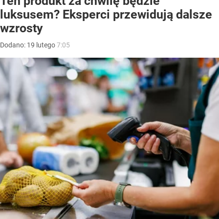
Ten produkt za chwilę będzie
luksusem? Eksperci przewidują dalsze
wzrosty
Dodano:
19
lutego
7:05