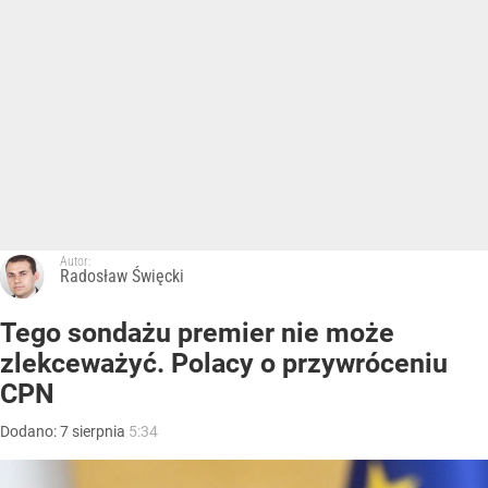
Autor:
Radosław Święcki
Tego sondażu premier nie może
zlekceważyć. Polacy o przywróceniu
CPN
Dodano:
7
sierpnia
5:34