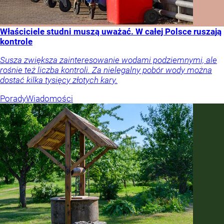
Właściciele studni muszą uważać. W całej Polsce ruszają
kontrole
Susza zwiększa zainteresowanie wodami podziemnymi, ale
rośnie też liczba kontroli. Za nielegalny pobór wody można
dostać kilka tysięcy złotych kary.
Porady
Wiadomości