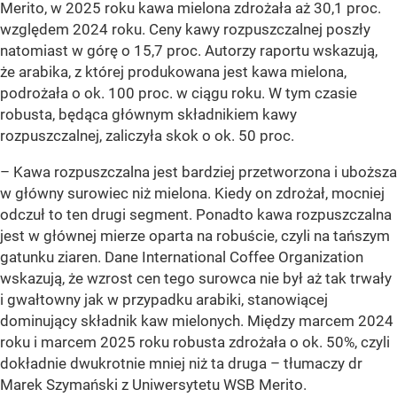
Merito, w 2025 roku kawa mielona zdrożała aż 30,1 proc.
względem 2024 roku. Ceny kawy rozpuszczalnej poszły
natomiast w górę o 15,7 proc. Autorzy raportu wskazują,
że arabika, z której produkowana jest kawa mielona,
podrożała o ok. 100 proc. w ciągu roku. W tym czasie
robusta, będąca głównym składnikiem kawy
rozpuszczalnej, zaliczyła skok o ok. 50 proc.
–
Kawa rozpuszczalna jest bardziej przetworzona i uboższa
w główny surowiec niż mielona. Kiedy on zdrożał, mocniej
odczuł to ten drugi segment. Ponadto kawa rozpuszczalna
jest w głównej mierze oparta na robuście, czyli na tańszym
gatunku ziaren. Dane International Coffee Organization
wskazują, że wzrost cen tego surowca nie był aż tak trwały
i gwałtowny jak w przypadku arabiki, stanowiącej
dominujący składnik kaw mielonych. Między marcem 2024
roku i marcem 2025 roku robusta zdrożała o ok. 50%, czyli
dokładnie dwukrotnie mniej niż ta druga –
tłumaczy dr
Marek Szymański z Uniwersytetu WSB Merito.