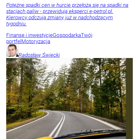
Potężne spadki cen w hurcie przełożą się na spadki na
stacjach paliw - przewidują eksperci e-petrol.pl.
Kierowcy odczują zmiany już w nadchodzącym
tygodniu.
Finanse i inwestycje
Gospodarka
Twój
portfel
Motoryzacja
Radosław
Święcki