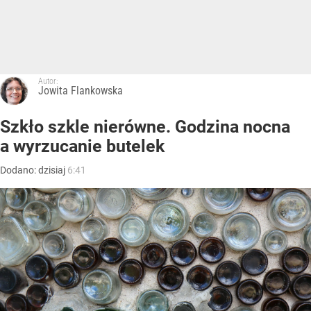
Autor:
Jowita Flankowska
Szkło szkle nierówne. Godzina nocna
a wyrzucanie butelek
Dodano:
dzisiaj
6:41