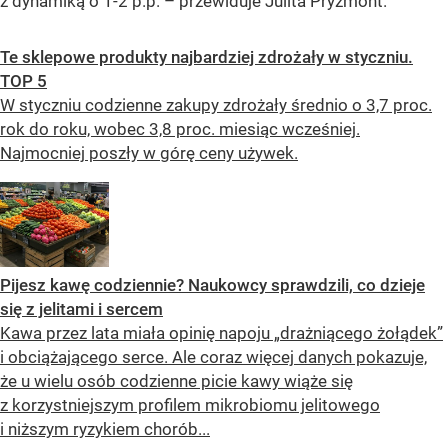
z dynamiką o 1-2 p.p.
– przewiduje Julita Pryzmont.
Te sklepowe produkty najbardziej zdrożały w styczniu.
TOP 5
W styczniu codzienne zakupy zdrożały średnio o 3,7 proc.
rok do roku, wobec 3,8 proc. miesiąc wcześniej.
Najmocniej poszły w górę ceny używek.
Pijesz kawę codziennie? Naukowcy sprawdzili, co dzieje
się z jelitami i sercem
Kawa przez lata miała opinię napoju „drażniącego żołądek”
i obciążającego serce. Ale coraz więcej danych pokazuje,
że u wielu osób codzienne picie kawy wiąże się
z korzystniejszym profilem mikrobiomu jelitowego
i niższym ryzykiem chorób...