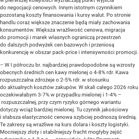
do negocjacji cenowych. Innym istotnym czynnikiem
pozostaną koszty finansowania i kursy walut. Po stronie
handlu coraz większe znaczenie będą miały zachowania
konsumentów. Większa wrażliwość cenowa, migracja
do promocji i marek własnych ograniczą przestrzeń
do dalszych podwyżek cen bazowych i przeniosą
konkurencję w obszar pack-price i intensywności promocji.
–
W I półroczu br. najbardziej prawdopodobne są wzrosty
obecnych średnich cen kawy mielonej o 4-8% rdr. Kawa
rozpuszczalna zdrożeje o 2-5% rdr. w stosunku
do aktualnych kosztów zakupów. W skali całego 2026 roku
oczekiwałabym 3-7% w przypadku mielonej i 1-4% –
rozpuszczalnej, przy czym ryzyko górnego wariantu
dotyczy wciąż bardziej mielonej. Tu czynnik jakościowy
i słabsza elastyczność cenowa szybciej podnoszą średnią.
Te zakresy są wrażliwe na kurs dolara i koszty logistyki.
Mocniejszy złoty i stabilniejszy fracht mogłyby zejść