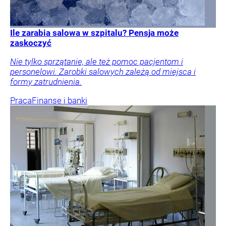
Ile zarabia salowa w szpitalu? Pensja może
zaskoczyć
Nie tylko sprzątanie, ale też pomoc pacjentom i
personelowi. Zarobki salowych zależą od miejsca i
formy zatrudnienia.
Praca
Finanse i banki