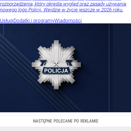
rozporządzenia, który określa wygląd oraz zasady używania
nowego logo Policji. Wejdzie w życie jeszcze w 2026 roku.
Usługi
Dodatki i programy
Wiadomości