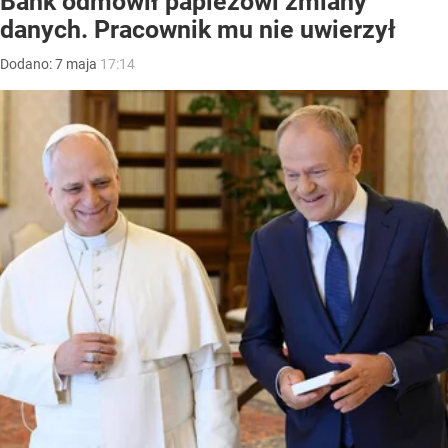
Bank odmówił papieżowi zmiany
danych. Pracownik mu nie uwierzył
Dodano:
7
maja
17:14