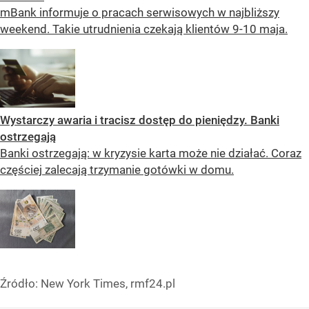
mBank informuje o pracach serwisowych w najbliższy
weekend. Takie utrudnienia czekają klientów 9-10 maja.
Wystarczy awaria i tracisz dostęp do pieniędzy. Banki
ostrzegają
Banki ostrzegają: w kryzysie karta może nie działać. Coraz
częściej zalecają trzymanie gotówki w domu.
Źródło:
New York Times, rmf24.pl