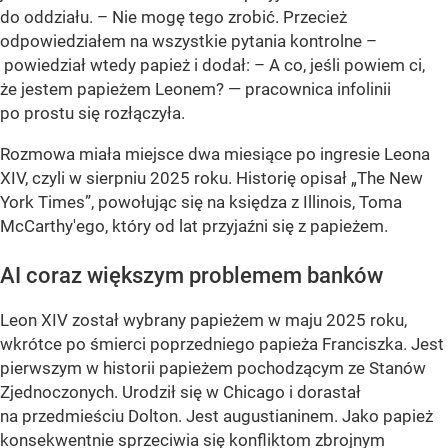
do oddziału. – Nie mogę tego zrobić. Przecież
odpowiedziałem na wszystkie pytania kontrolne –
powiedział wtedy papież i dodał: – A co, jeśli powiem ci,
że jestem papieżem Leonem? — pracownica infolinii
po prostu się rozłączyła.
Rozmowa miała miejsce dwa miesiące po ingresie Leona
XIV, czyli w sierpniu 2025 roku. Historię opisał „The New
York Times”, powołując się na księdza z Illinois, Toma
McCarthy'ego, który od lat przyjaźni się z papieżem.
AI coraz większym problemem banków
Leon XIV został wybrany papieżem w maju 2025 roku,
wkrótce po śmierci poprzedniego papieża Franciszka. Jest
pierwszym w historii papieżem pochodzącym ze Stanów
Zjednoczonych. Urodził się w Chicago i dorastał
na przedmieściu Dolton. Jest augustianinem. Jako papież
konsekwentnie sprzeciwia się konfliktom zbrojnym