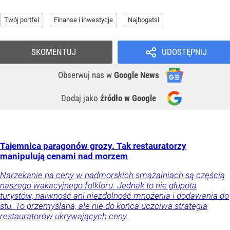
Twój portfel
Finanse i inwestycje
Najbogatsi
SKOMENTUJ
UDOSTĘPNIJ
Obserwuj nas
w
Google News
Dodaj jako
źródło w Google
Tajemnica paragonów grozy. Tak restauratorzy
manipulują cenami nad morzem
Narzekanie na ceny w nadmorskich smażalniach są częścią
naszego wakacyjnego folkloru. Jednak to nie głupota
turystów, naiwność ani niezdolność mnożenia i dodawania do
stu. To przemyślana, ale nie do końca uczciwa strategia
restauratorów ukrywających ceny.