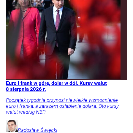
Euro i frank w górę, dolar w dół. Kursy walut
8 sierpnia 2026 r.
Początek tygodnia przynosi niewielkie wzmocnienie
euro i franka, a zarazem osłabienie dolara. Oto kursy
walut według NBP.
Radosław
Święcki