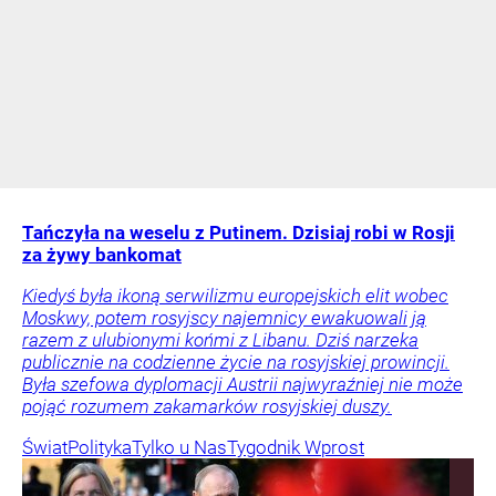
Tańczyła na weselu z Putinem. Dzisiaj robi w Rosji
za żywy bankomat
Kiedyś była ikoną serwilizmu europejskich elit wobec
Moskwy, potem rosyjscy najemnicy ewakuowali ją
razem z ulubionymi końmi z Libanu. Dziś narzeka
publicznie na codzienne życie na rosyjskiej prowincji.
Była szefowa dyplomacji Austrii najwyraźniej nie może
pojąć rozumem zakamarków rosyjskiej duszy.
Świat
Polityka
Tylko u Nas
Tygodnik Wprost