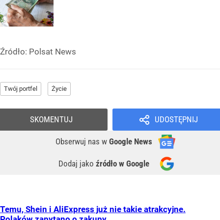
Źródło:
Polsat News
Twój portfel
Życie
SKOMENTUJ
UDOSTĘPNIJ
Obserwuj nas
w
Google News
Dodaj jako
źródło w Google
Temu, Shein i AliExpress już nie takie atrakcyjne.
Polaków zapytano o zakupy