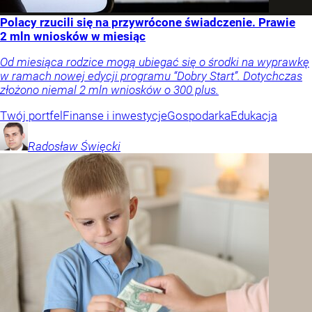
Polacy rzucili się na przywrócone świadczenie. Prawie
2 mln wniosków w miesiąc
Od miesiąca rodzice mogą ubiegać się o środki na wyprawkę
w ramach nowej edycji programu “Dobry Start”. Dotychczas
złożono niemal 2 mln wniosków o 300 plus.
Twój portfel
Finanse i inwestycje
Gospodarka
Edukacja
Radosław
Święcki