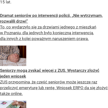
15 lat.
Dramat seniorów po interwencji policji. „Nie wytrzymam,
rozwalili drzwi”
To, co wydarzyło się za drzwiami jednego z mieszkań
w Poznaniu, dla jednych było konieczną interwencją,
dla innych z kolei poważnym naruszeniem prawa.
Seniorzy mogą zyskać więcej z ZUS. Wystarczy złożyć
jeden wniosek
ZUS przypomina, że część seniorów może jeszcze raz
przeliczyć emeryturę lub rentę. Wniosek ERPO da się złożyć
także online.