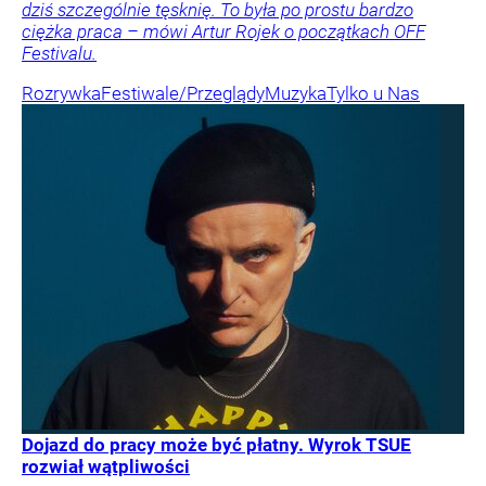
dziś szczególnie tęsknię. To była po prostu bardzo
ciężka praca – mówi Artur Rojek o początkach OFF
Festivalu.
Rozrywka
Festiwale/Przeglądy
Muzyka
Tylko u Nas
Dojazd do pracy może być płatny. Wyrok TSUE
rozwiał wątpliwości