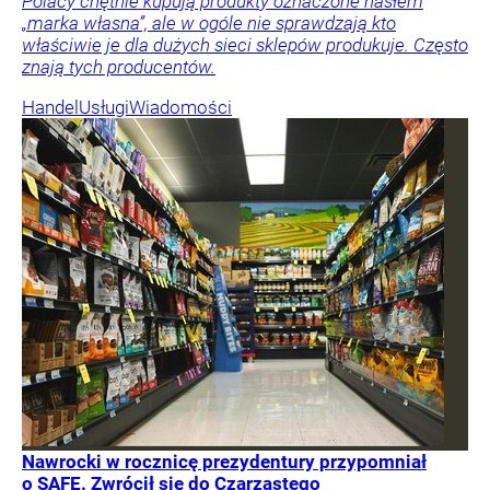
Polacy chętnie kupują produkty oznaczone hasłem
„marka własna”, ale w ogóle nie sprawdzają kto
właściwie je dla dużych sieci sklepów produkuje. Często
znają tych producentów.
Handel
Usługi
Wiadomości
Nawrocki w rocznicę prezydentury przypomniał
o SAFE. Zwrócił się do Czarzastego