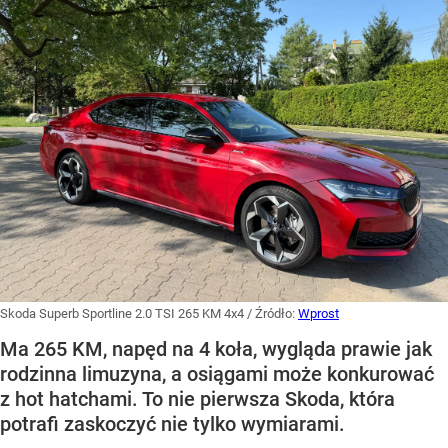
Skoda Superb Sportline 2.0 TSI 265 KM 4x4
/ Źródło:
Wprost
Ma 265 KM, napęd na 4 koła, wygląda prawie jak
rodzinna limuzyna, a osiągami może konkurować
z hot hatchami. To nie pierwsza Skoda, która
potrafi zaskoczyć nie tylko wymiarami.