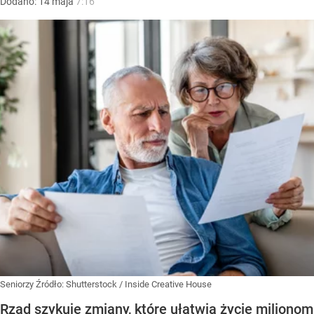
Dodano:
14
maja
7:16
Seniorzy
Źródło:
Shutterstock
/
Inside Creative House
Rząd szykuje zmiany, które ułatwią życie milionom