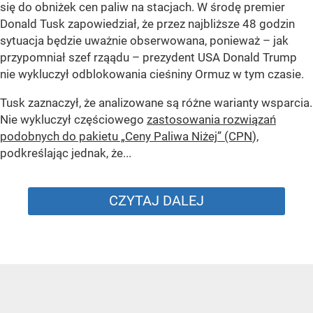
się do obniżek cen paliw na stacjach. W środę premier
Donald Tusk zapowiedział, że przez najbliższe 48 godzin
sytuacja będzie uważnie obserwowana, ponieważ – jak
przypomniał szef rząądu – prezydent USA Donald Trump
nie wykluczył odblokowania cieśniny Ormuz w tym czasie.
Tusk zaznaczył, że analizowane są różne warianty wsparcia.
Nie wykluczył częściowego
zastosowania rozwiązań
podobnych do pakietu „Ceny Paliwa Niżej” (CPN
),
podkreślając jednak, że...
CZYTAJ DALEJ