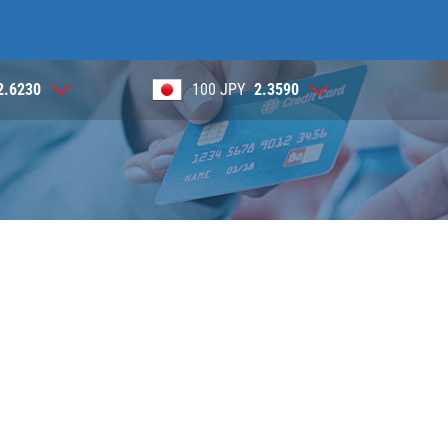
100 JPY
2.3590
1 NOK
0.3905