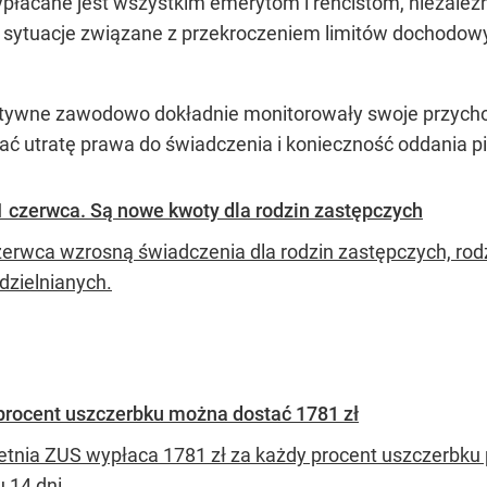
łacane jest wszystkim emerytom i rencistom, niezależ
ak sytuacje związane z przekroczeniem limitów dochodow
aktywne zawodowo dokładnie monitorowały swoje przych
utratę prawa do świadczenia i konieczność oddania pi
 czerwca. Są nowe kwoty dla rodzin zastępczych
zerwca wzrosną świadczenia dla rodzin zastępczych, ro
zielnianych.
 procent uszczerbku można dostać 1781 zł
etnia ZUS wypłaca 1781 zł za każdy procent uszczerbku
 14 dni.