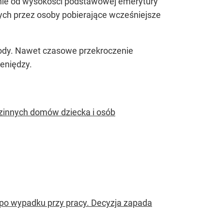
nie od wysokości podstawowej emerytury
ych przez osoby pobierające wcześniejsze
ody. Nawet czasowe przekroczenie
eniędzy.
dzinnych domów dziecka i osób
 po wypadku przy pracy. Decyzja zapada