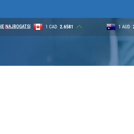
IE
NAJBOGATSI
AD
2.6581
1 AUD
2.6230