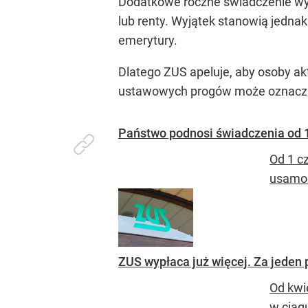
Dodatkowe roczne świadczenie wyp
lub renty. Wyjątek stanowią jedn
emerytury.
Dlatego ZUS apeluje, aby osoby 
ustawowych progów może oznaczać 
Państwo podnosi świadczenia od 1
Od 1 c
usamod
ZUS wypłaca już więcej. Za jeden
Od kwi
w ciągu