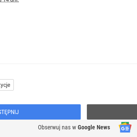
tycje
STĘPNIJ
Obserwuj nas
w
Google News