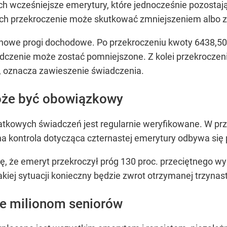
ch wcześniejsze emerytury, które jednocześnie pozosta
órych przekroczenie może skutkować zmniejszeniem albo
owe progi dochodowe. Po przekroczeniu kwoty 6438,50 zł
czenie może zostać pomniejszone. Z kolei przekroczenie 
, oznacza zawieszenie świadczenia.
oże być obowiązkowy
tkowych świadczeń jest regularnie weryfikowane. W przy
a kontrola dotycząca czternastej emerytury odbywa się 
się, że emeryt przekroczył próg 130 proc. przeciętnego 
iej sytuacji konieczny będzie zwrot otrzymanej trzynas
je milionom seniorów