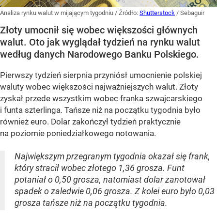
Analiza rynku walut w mijającym tygodniu
/ Źródło:
Shutterstock
/
Sebaguir
Złoty umocnił się wobec większości głównych
walut. Oto jak wyglądał tydzień na rynku walut
według danych Narodowego Banku Polskiego.
Pierwszy tydzień sierpnia przyniósł umocnienie polskiej
waluty wobec większości najważniejszych walut. Złoty
zyskał przede wszystkim wobec franka szwajcarskiego
i funta szterlinga. Tańsze niż na początku tygodnia było
również euro. Dolar zakończył tydzień praktycznie
na poziomie poniedziałkowego notowania.
Największym przegranym tygodnia okazał się frank,
który stracił wobec złotego 1,36 grosza. Funt
potaniał o 0,50 grosza, natomiast dolar zanotował
spadek o zaledwie 0,06 grosza. Z kolei euro było 0,03
grosza tańsze niż na początku tygodnia.