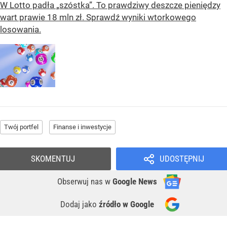
W Lotto padła „szóstka”. To prawdziwy deszcze pieniędzy
wart prawie 18 mln zł. Sprawdź wyniki wtorkowego
losowania.
Twój portfel
Finanse i inwestycje
SKOMENTUJ
UDOSTĘPNIJ
Obserwuj nas
w
Google News
Dodaj jako
źródło w Google