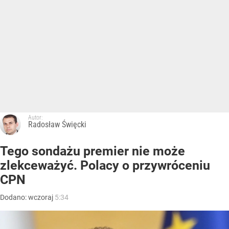
Autor:
Radosław Święcki
Tego sondażu premier nie może
zlekceważyć. Polacy o przywróceniu
CPN
Dodano:
wczoraj
5:34