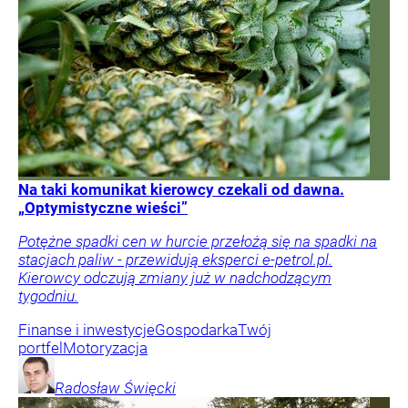
Na taki komunikat kierowcy czekali od dawna.
„Optymistyczne wieści”
Potężne spadki cen w hurcie przełożą się na spadki na
stacjach paliw - przewidują eksperci e-petrol.pl.
Kierowcy odczują zmiany już w nadchodzącym
tygodniu.
Finanse i inwestycje
Gospodarka
Twój
portfel
Motoryzacja
Radosław
Święcki