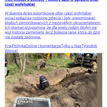
rzezi wołyńskiej
W Buenos Aires potomkowie ofiar rzezi wołyńskiej
wciąż pokazują rodzinne zdjęcia i listy, wspominając
bliskich zamordowanych z niezwykłym okrucieństwem.
Ich dramat przypomina, że dla wielu rodzin Wołyń nie
jest historią zamkniętą, lecz bolesną raną, która do dziś
nie została zagojona.
Kraj
Polityka
Opinie i komentarze
Tylko u Nas
Tygodnik
Wprost