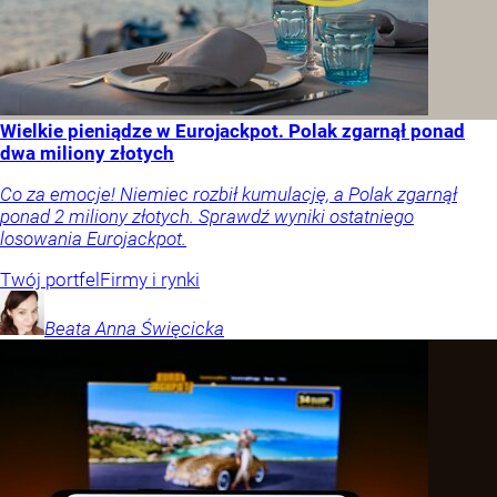
Wielkie pieniądze w Eurojackpot. Polak zgarnął ponad
dwa miliony złotych
Co za emocje! Niemiec rozbił kumulację, a Polak zgarnął
ponad 2 miliony złotych. Sprawdź wyniki ostatniego
losowania Eurojackpot.
Twój portfel
Firmy i rynki
Beata Anna
Święcicka