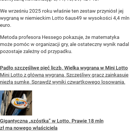
We wrześniu 2025 roku właśnie ten zestaw przyniósł jej
wygraną w niemieckim Lotto 6aus49 w wysokości 4,4 mln
euro.
Metoda profesora Hessego pokazuje, że matematyka
może pomóc w organizacji gry, ale ostateczny wynik nadal
pozostaje zależny od przypadku.
Padło szczęśliwe pięć liczb. Wielka wygrana w Mini Lotto
Mini Lotto z główną wygraną. Szczęśliwy gracz zainkasuje
niezłą sumkę. Sprawdź wyniki czwartkowego losowania.
Gigantyczna „szóstka” w Lotto. Prawie 18 mln
zł ma nowego właściciela