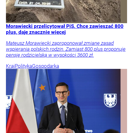
Morawiecki przelicytował PiS. Chce zawieszać 800
plus, daje znacznie więcej
Mateusz Morawiecki zaproponował zmianę zasad
wspierania polskich rodzin. Zamiast 800 plus proponuje
pensję rodzicielską w wysokości 3600 zł.
Kraj
Polityka
Gospodarka