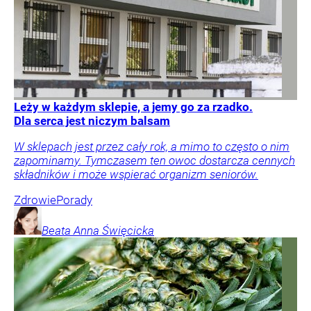
Leży w każdym sklepie, a jemy go za rzadko.
Dla serca jest niczym balsam
W sklepach jest przez cały rok, a mimo to często o nim
zapominamy. Tymczasem ten owoc dostarcza cennych
składników i może wspierać organizm seniorów.
Zdrowie
Porady
Beata Anna
Święcicka