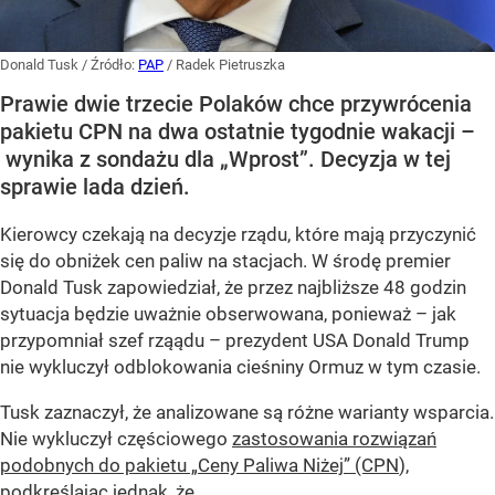
Donald Tusk
/ Źródło:
PAP
/
Radek Pietruszka
Prawie dwie trzecie Polaków chce przywrócenia
pakietu CPN na dwa ostatnie tygodnie wakacji –
wynika z sondażu dla „Wprost”. Decyzja w tej
sprawie lada dzień.
Kierowcy czekają na decyzje rządu, które mają przyczynić
się do obniżek cen paliw na stacjach. W środę premier
Donald Tusk zapowiedział, że przez najbliższe 48 godzin
sytuacja będzie uważnie obserwowana, ponieważ – jak
przypomniał szef rząądu – prezydent USA Donald Trump
nie wykluczył odblokowania cieśniny Ormuz w tym czasie.
Tusk zaznaczył, że analizowane są różne warianty wsparcia.
Nie wykluczył częściowego
zastosowania rozwiązań
podobnych do pakietu „Ceny Paliwa Niżej” (CPN
),
podkreślając jednak, że...