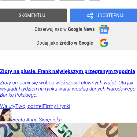
SKOMENTUJ
UDOSTĘPNIJ
Obserwuj nas
w
Google News
Dodaj jako
źródło w Google
Złoty na plusie. Frank największym przegranym tygodnia
Złoty umocnił się wobec większości głównych walut. Oto jak
wyglądał tydzień na rynku walut według danych Narodowego
Banku Polskiego.
Waluty
Twój portfel
Firmy i rynki
Beata Anna
Święcicka