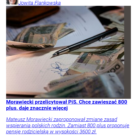
Jowita
Flankowska
Morawiecki przelicytował PiS. Chce zawieszać 800
plus, daje znacznie więcej
Mateusz Morawiecki zaproponował zmianę zasad
wspierania polskich rodzin. Zamiast 800 plus proponuje
pensję rodzicielską w wysokości 3600 zł.