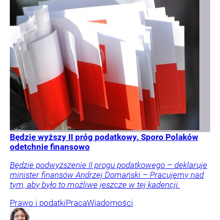
Będzie wyższy II próg podatkowy. Sporo Polaków
odetchnie finansowo
Będzie podwyższenie II progu podatkowego – deklaruje
minister finansów Andrzej Domański – Pracujemy nad
tym, aby było to możliwe jeszcze w tej kadencji.
Prawo i podatki
Praca
Wiadomości