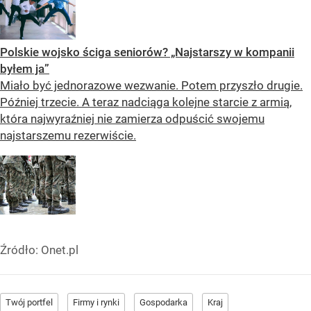
Polskie wojsko ściga seniorów? „Najstarszy w kompanii
byłem ja”
Miało być jednorazowe wezwanie. Potem przyszło drugie.
Później trzecie. A teraz nadciąga kolejne starcie z armią,
która najwyraźniej nie zamierza odpuścić swojemu
najstarszemu rezerwiście.
Źródło:
Onet.pl
Twój portfel
Firmy i rynki
Gospodarka
Kraj