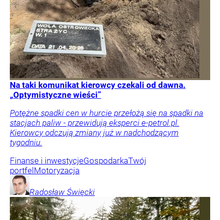
Na taki komunikat kierowcy czekali od dawna.
„Optymistyczne wieści”
Potężne spadki cen w hurcie przełożą się na spadki na
stacjach paliw - przewidują eksperci e-petrol.pl.
Kierowcy odczują zmiany już w nadchodzącym
tygodniu.
Finanse i inwestycje
Gospodarka
Twój
portfel
Motoryzacja
Radosław
Święcki