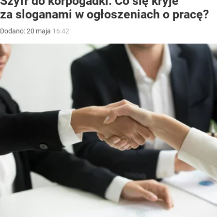
Szyfr do korpogadki. Co się kryje
za sloganami w ogłoszeniach o pracę?
Dodano:
20
maja
16:42