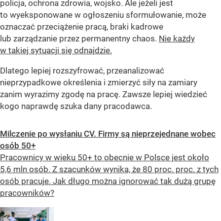
policja, ochrona zdrowia, wojsko. Ale jeżeli jest
to wyeksponowane w ogłoszeniu sformułowanie, może
oznaczać przeciążenie pracą, braki kadrowe
lub zarządzanie przez permanentny chaos.
Nie każdy
w takiej sytuacji się odnajdzie.
Dlatego lepiej rozszyfrować, przeanalizować
nieprzypadkowe określenia i zmierzyć siły na zamiary
zanim wyrazimy zgodę na pracę. Zawsze lepiej wiedzieć
kogo naprawdę szuka dany pracodawca.
Milczenie po wysłaniu CV. Firmy są nieprzejednane wobec
osób 50+
Pracownicy w wieku 50+ to obecnie w Polsce jest około
5,6 mln osób. Z szacunków wynika, że 80 proc. proc. z tych
osób pracuje. Jak długo można ignorować tak dużą grupę
pracowników?