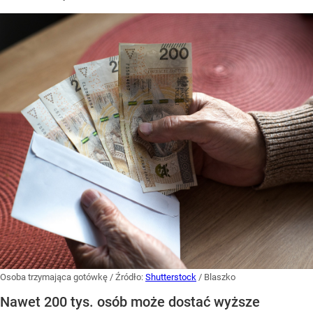
Osoba trzymająca gotówkę
/ Źródło:
Shutterstock
/
Blaszko
Nawet 200 tys. osób może dostać wyższe