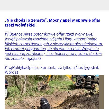
„Nie chodzi o zemstę”. Mocny apel w sprawie ofiar
rzezi wołyńskiej
W Buenos Aires potomkowie ofiar rzezi wołyńskiej
wciąż pokazują rodzinne zdjęcia i listy, wspominając
bliskich zamordowanych z niezwykłym okrucieństwem.
Ich dramat przypomina, że dla wielu rodzin Wołyń nie
jest historią zamkniętą, lecz bolesną raną, która do dziś
nie została zagojona.
Kraj
Polityka
Opinie i komentarze
Tylko u Nas
Tygodnik
Wprost