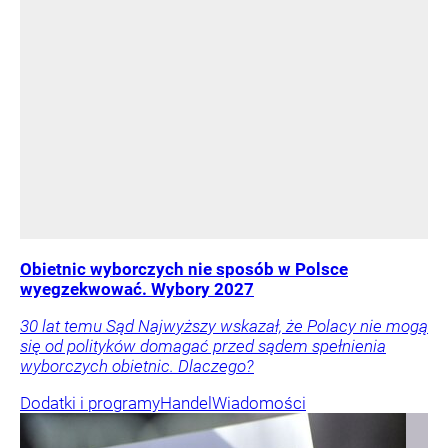
Obietnic wyborczych nie sposób w Polsce
wyegzekwować. Wybory 2027
30 lat temu Sąd Najwyższy wskazał, że Polacy nie mogą
się od polityków domagać przed sądem spełnienia
wyborczych obietnic. Dlaczego?
Dodatki i programy
Handel
Wiadomości