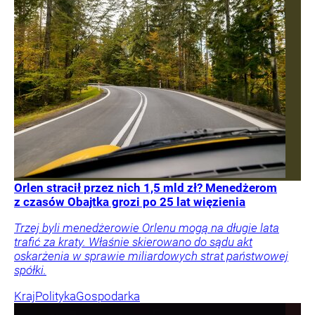
Orlen stracił przez nich 1,5 mld zł? Menedżerom
z czasów Obajtka grozi po 25 lat więzienia
Trzej byli menedżerowie Orlenu mogą na długie lata
trafić za kraty. Właśnie skierowano do sądu akt
oskarżenia w sprawie miliardowych strat państwowej
spółki.
Kraj
Polityka
Gospodarka