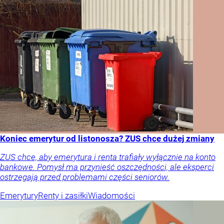
Koniec emerytur od listonosza? ZUS chce dużej zmiany
ZUS chce, aby emerytura i renta trafiały wyłącznie na konto
bankowe. Pomysł ma przynieść oszczędności, ale eksperci
ostrzegają przed problemami części seniorów.
Emerytury
Renty i zasiłki
Wiadomości