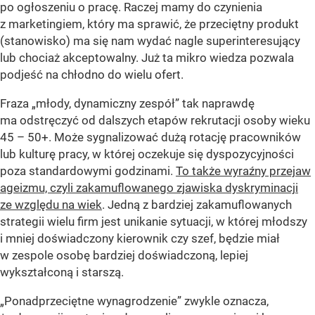
po ogłoszeniu o pracę. Raczej mamy do czynienia
z marketingiem, który ma sprawić, że przeciętny produkt
(stanowisko) ma się nam wydać nagle superinteresujący
lub chociaż akceptowalny. Już ta mikro wiedza pozwala
podjeść na chłodno do wielu ofert.
Fraza „młody, dynamiczny zespół” tak naprawdę
ma odstręczyć od dalszych etapów rekrutacji osoby wieku
45 – 50+. Może sygnalizować dużą rotację pracowników
lub kulturę pracy, w której oczekuje się dyspozycyjności
poza standardowymi godzinami.
To także wyraźny przejaw
ageizmu, czyli zakamuflowanego zjawiska dyskryminacji
ze względu na wiek
. Jedną z bardziej zakamuflowanych
strategii wielu firm jest unikanie sytuacji, w której młodszy
i mniej doświadczony kierownik czy szef, będzie miał
w zespole osobę bardziej doświadczoną, lepiej
wykształconą i starszą.
„Ponadprzeciętne wynagrodzenie” zwykle oznacza,