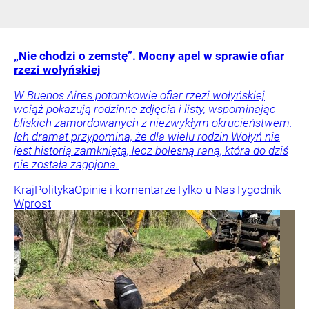
„Nie chodzi o zemstę”. Mocny apel w sprawie ofiar
rzezi wołyńskiej
W Buenos Aires potomkowie ofiar rzezi wołyńskiej
wciąż pokazują rodzinne zdjęcia i listy, wspominając
bliskich zamordowanych z niezwykłym okrucieństwem.
Ich dramat przypomina, że dla wielu rodzin Wołyń nie
jest historią zamkniętą, lecz bolesną raną, która do dziś
nie została zagojona.
Kraj
Polityka
Opinie i komentarze
Tylko u Nas
Tygodnik
Wprost