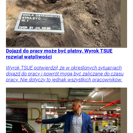
Dojazd do pracy może być płatny. Wyrok TSUE
rozwiał wątpliwości
Wyrok TSUE potwierdził, że w określonych sytuacjach
dojazd do pracy i powrót mogą być zaliczane do czasu
pracy. Nie dotyczy to jednak wszystkich pracowników.