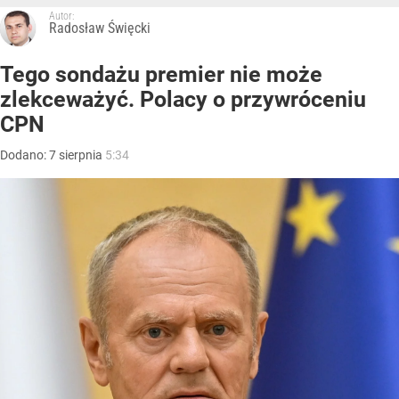
Autor:
Radosław Święcki
Tego sondażu premier nie może
zlekceważyć. Polacy o przywróceniu
CPN
Dodano:
7
sierpnia
5:34