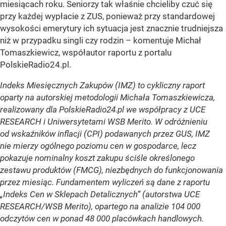
miesiącach roku. Seniorzy tak właśnie chcieliby czuć się
przy każdej wypłacie z ZUS, ponieważ przy standardowej
wysokości emerytury ich sytuacja jest znacznie trudniejsza
niż w przypadku singli czy rodzin –
komentuje Michał
Tomaszkiewicz, współautor raportu z portalu
PolskieRadio24.pl.
Indeks Miesięcznych Zakupów (IMZ) to cykliczny raport
oparty na autorskiej metodologii Michała Tomaszkiewicza,
realizowany dla PolskieRadio24.pl we współpracy z UCE
RESEARCH i Uniwersytetami WSB Merito. W odróżnieniu
od wskaźników inflacji (CPI) podawanych przez GUS, IMZ
nie mierzy ogólnego poziomu cen w gospodarce, lecz
pokazuje nominalny koszt zakupu ściśle określonego
zestawu produktów (FMCG), niezbędnych do funkcjonowania
przez miesiąc. Fundamentem wyliczeń są dane z raportu
„Indeks Cen w Sklepach Detalicznych” (autorstwa UCE
RESEARCH/WSB Merito), opartego na analizie 104 000
odczytów cen w ponad 48 000 placówkach handlowych.