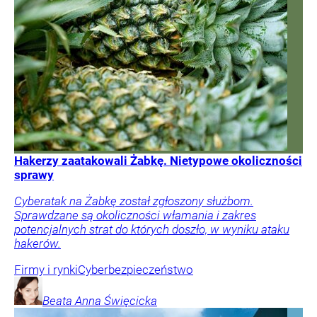
Hakerzy zaatakowali Żabkę. Nietypowe okoliczności
sprawy
Cyberatak na Żabkę został zgłoszony służbom.
Sprawdzane są okoliczności włamania i zakres
potencjalnych strat do których doszło, w wyniku ataku
hakerów.
Firmy i rynki
Cyberbezpieczeństwo
Beata Anna
Święcicka