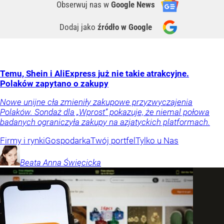
Obserwuj nas
w
Google News
Dodaj jako
źródło w Google
Temu, Shein i AliExpress już nie takie atrakcyjne.
Polaków zapytano o zakupy
Nowe unijne cła zmieniły zakupowe przyzwyczajenia
Polaków. Sondaż dla „Wprost” pokazuje, że niemal połowa
badanych ograniczyła zakupy na azjatyckich platformach.
Firmy i rynki
Gospodarka
Twój portfel
Tylko u Nas
Beata Anna
Święcicka