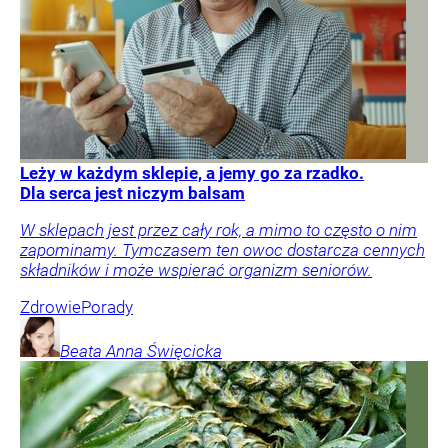
Leży w każdym sklepie, a jemy go za rzadko.
Dla serca jest niczym balsam
W sklepach jest przez cały rok, a mimo to często o nim
zapominamy. Tymczasem ten owoc dostarcza cennych
składników i może wspierać organizm seniorów.
Zdrowie
Porady
Beata Anna
Święcicka