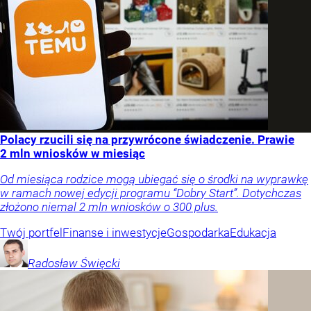
Polacy rzucili się na przywrócone świadczenie. Prawie
2 mln wniosków w miesiąc
Od miesiąca rodzice mogą ubiegać się o środki na wyprawkę
w ramach nowej edycji programu “Dobry Start”. Dotychczas
złożono niemal 2 mln wniosków o 300 plus.
Twój portfel
Finanse i inwestycje
Gospodarka
Edukacja
Radosław
Święcki