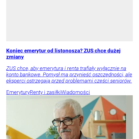
Koniec emerytur od listonosza? ZUS chce dużej
zmiany
ZUS chce, aby emerytura i renta trafiały wyłącznie na
konto bankowe. Pomysł ma przynieść oszczędności, ale
eksperci ostrzegają przed problemami części seniorów.
Emerytury
Renty i zasiłki
Wiadomości