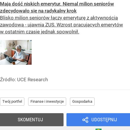
Mają dość niskich emerytur. Niemal milion seniorów
zdecydowało się na radykalny krok
Blisko milion seniorów łączy emeryturę z aktywnością
zawodową - ujawnia ZUS. Wzrost pracujących emerytów
w ostatnim czasie jednak spowolnił.
Źródło:
UCE Research
Twój portfel
Finanse i inwestycje
Gospodarka
SKOMENTUJ
UDOSTĘPNIJ