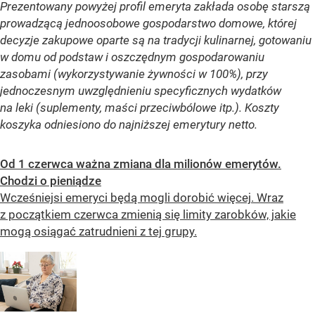
Prezentowany powyżej profil emeryta zakłada osobę starszą
prowadzącą jednoosobowe gospodarstwo domowe, której
decyzje zakupowe oparte są na tradycji kulinarnej, gotowaniu
w domu od podstaw i oszczędnym gospodarowaniu
zasobami (wykorzystywanie żywności w 100%), przy
jednoczesnym uwzględnieniu specyficznych wydatków
na leki (suplementy, maści przeciwbólowe itp.). Koszty
koszyka odniesiono do najniższej emerytury netto.
Od 1 czerwca ważna zmiana dla milionów emerytów.
Chodzi o pieniądze
Wcześniejsi emeryci będą mogli dorobić więcej. Wraz
z początkiem czerwca zmienią się limity zarobków, jakie
mogą osiągać zatrudnieni z tej grupy.