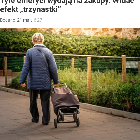
Tyle emeryci wydają na zakupy. Widać
efekt „trzynastki”
Dodano:
21
maja
6:27