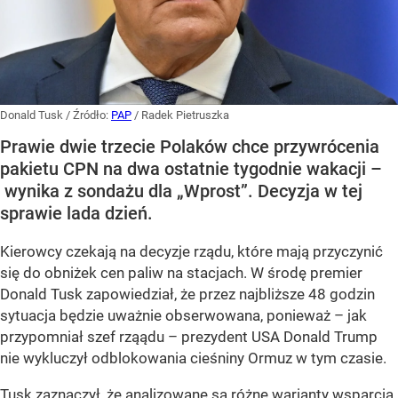
Donald Tusk
/ Źródło:
PAP
/
Radek Pietruszka
Prawie dwie trzecie Polaków chce przywrócenia
pakietu CPN na dwa ostatnie tygodnie wakacji –
wynika z sondażu dla „Wprost”. Decyzja w tej
sprawie lada dzień.
Kierowcy czekają na decyzje rządu, które mają przyczynić
się do obniżek cen paliw na stacjach. W środę premier
Donald Tusk zapowiedział, że przez najbliższe 48 godzin
sytuacja będzie uważnie obserwowana, ponieważ – jak
przypomniał szef rząądu – prezydent USA Donald Trump
nie wykluczył odblokowania cieśniny Ormuz w tym czasie.
Tusk zaznaczył, że analizowane są różne warianty wsparcia.