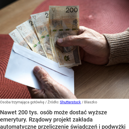
Osoba trzymająca gotówkę
/ Źródło:
Shutterstock
/
Blaszko
Nawet 200 tys. osób może dostać wyższe
emerytury. Rządowy projekt zakłada
automatyczne przeliczenie świadczeń i podwyżki