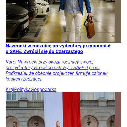
Nawrocki w rocznicę prezydentury przypomniał
o SAFE. Zwrócił się do Czarzastego
Karol Nawrocki przy okazji rocznicy swojej
prezydentury wrócił do ustawy o SAFE 0 proc.
Podkreślał, że obecnie projekt ten firmuje członek
koalicji rządzącej.
Kraj
Polityka
Gospodarka