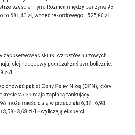
 metrze sześciennym. Różnica między benzyną 95
o to 681,40 zł, wobec rekordowego 1525,80 zł
iśmy zaobserwować skutki wzrostów hurtowych
 maja, olej napędowy podrożał zaś symbolicznie,
 zł/l.
kcjonować pakiet Ceny Paliw Niżej (CPN), który
okresie 25-31 maja zapłacą tankujący
8 może mieścić się w przedziale 6,87–6,98
u 3,59–3,68 zł/l –
wyliczają eksperci.