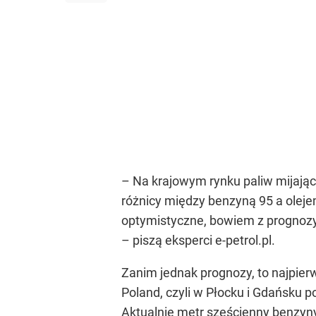
–
Na krajowym rynku paliw mijający
różnicy między benzyną 95 a olej
optymistyczne, bowiem z prognozy e
–
piszą eksperci e-petrol.pl.
Zanim jednak prognozy, to najpierw
Poland, czyli w Płocku i Gdańsku p
Aktualnie metr sześcienny benzyny