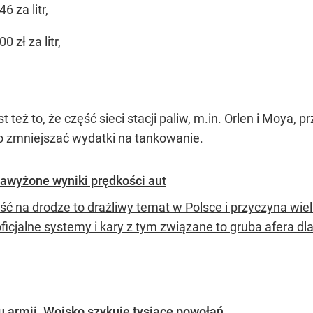
 za litr,
zł za litr,
t też to, że część sieci stacji paliw, m.in. Orlen i Moy
 zmniejszać wydatki na tankowanie.
awyżone wyniki prędkości aut
ć na drodze to drażliwy temat w Polsce i przyczyna wielu
ficjalne systemy i kary z tym związane to gruba afera dl
u armii. Wojsko szykuje tysiące powołań