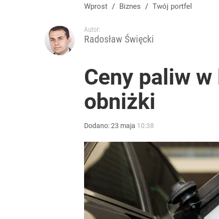
Wprost
/
Biznes
/
Twój portfel
Autor:
Radosław Święcki
Ceny paliw w
obniżki
Dodano:
23
maja
10:38