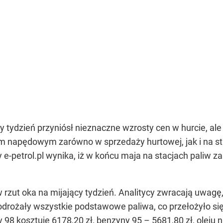
 tydzień przyniósł nieznaczne wzrosty cen w hurcie, ale
em napędowym zarówno w sprzedaży hurtowej, jak i na st
-petrol.pl wynika, iż w końcu maja na stacjach paliw za
 rzut oka na mijający tydzień. Analitycy zwracają uwagę,
odrożały wszystkie podstawowe paliwa, co przełożyło się
 98 kosztuje 6178,20 zł, benzyny 95 – 5681,80 zł, olej