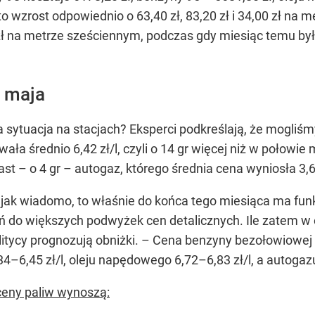
 wzrost odpowiednio o 63,40 zł, 83,20 zł i 34,00 zł na
 zł na metrze sześciennym, podczas gdy miesiąc temu był
 maja
a sytuacja na stacjach? Eksperci podkreślają, że mogl
ała średnio 6,42 zł/l, czyli o 14 gr więcej niż w połowie
iast – o 4 gr – autogaz, którego średnia cena wyniosła 3,68
a jak wiadomo, to właśnie do końca tego miesiąca ma fun
 do większych podwyżek cen detalicznych. Ile zatem w 
tycy prognozują obniżki. –
Cena benzyny bezołowiowej 9
,34–6,45 zł/l, oleju napędowego 6,72–6,83 zł/l, a autogaz
ceny paliw wynoszą: