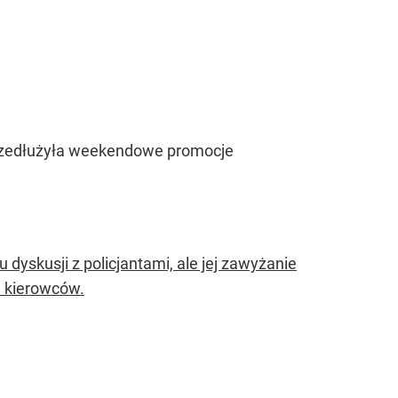
a, przedłużyła weekendowe promocje
 dyskusji z policjantami, ale jej zawyżanie
a kierowców.