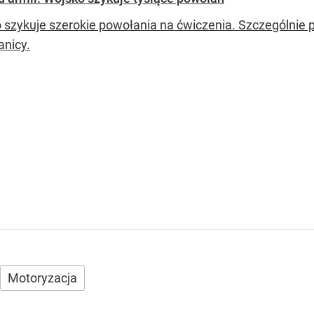
 szykuje szerokie powołania na ćwiczenia. Szczególnie 
anicy.
Motoryzacja