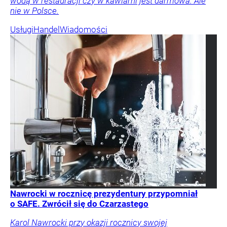
wodą w restauracji czy w kawiarni jest darmowa. Ale
nie w Polsce.
Usługi
Handel
Wiadomości
Nawrocki w rocznicę prezydentury przypomniał
o SAFE. Zwrócił się do Czarzastego
Karol Nawrocki przy okazji rocznicy swojej