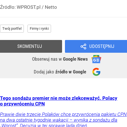
Źródło:
WPROST.pl
/
Netto
Twój portfel
Firmy i rynki
SKOMENTUJ
UDOSTĘPNIJ
Obserwuj nas
w
Google News
Dodaj jako
źródło w Google
Tego sondażu premier nie może zlekceważyć. Polacy
o przywróceniu CPN
Prawie dwie trzecie Polaków chce przywrócenia pakietu CPN
na dwa ostatnie tygodnie wakacji – wynika z sondażu dla
„Wprost”. Decyzja w tej sprawie lada dzień.