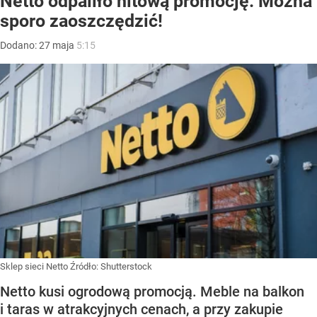
Netto odpaliło hitową promocję. Można
sporo zaoszczędzić!
Dodano:
27
maja
5:15
Sklep sieci Netto
Źródło:
Shutterstock
Netto kusi ogrodową promocją. Meble na balkon
i taras w atrakcyjnych cenach, a przy zakupie