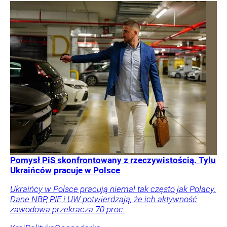
Pomysł PiS skonfrontowany z rzeczywistością. Tylu
Ukraińców pracuje w Polsce
Ukraińcy w Polsce pracują niemal tak często jak Polacy.
Dane NBP, PIE i UW potwierdzają, że ich aktywność
zawodowa przekracza 70 proc.