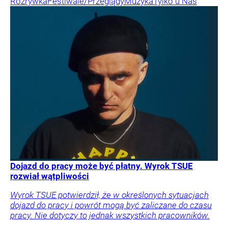
Rozrywka
Festiwale/Przeglądy
Muzyka
Tylko u Nas
Dojazd do pracy może być płatny. Wyrok TSUE
rozwiał wątpliwości
Wyrok TSUE potwierdził, że w określonych sytuacjach
dojazd do pracy i powrót mogą być zaliczane do czasu
pracy. Nie dotyczy to jednak wszystkich pracowników.