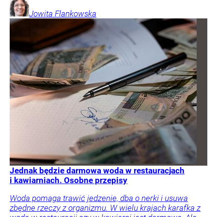
Jowita
Flankowska
Jednak będzie darmowa woda w restauracjach
i kawiarniach. Osobne przepisy
Woda pomaga trawić jedzenie, dba o nerki i usuwa
zbędne rzeczy z organizmu. W wielu krajach karafka z