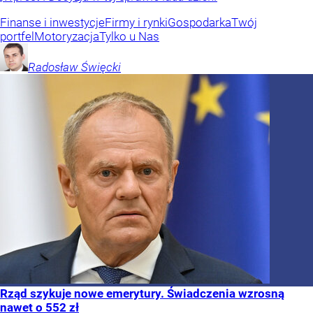
Finanse i inwestycje
Firmy i rynki
Gospodarka
Twój
portfel
Motoryzacja
Tylko u Nas
Radosław
Święcki
Rząd szykuje nowe emerytury. Świadczenia wzrosną
nawet o 552 zł