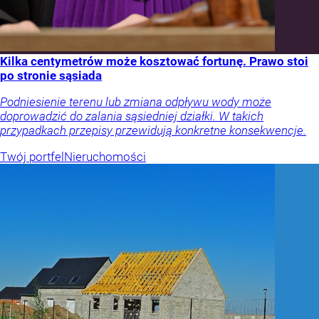
Kilka centymetrów może kosztować fortunę. Prawo stoi
po stronie sąsiada
Podniesienie terenu lub zmiana odpływu wody może
doprowadzić do zalania sąsiedniej działki. W takich
przypadkach przepisy przewidują konkretne konsekwencje.
Twój portfel
Nieruchomości