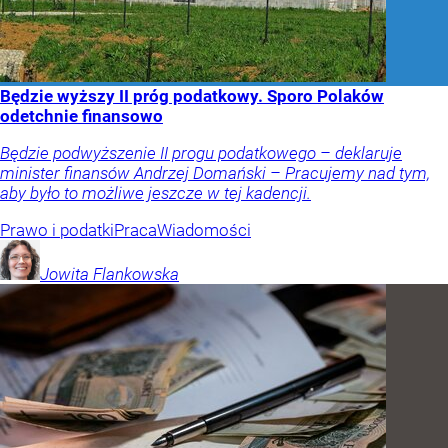
Będzie wyższy II próg podatkowy. Sporo Polaków
odetchnie finansowo
Będzie podwyższenie II progu podatkowego – deklaruje
minister finansów Andrzej Domański – Pracujemy nad tym,
aby było to możliwe jeszcze w tej kadencji.
Prawo i podatki
Praca
Wiadomości
Jowita
Flankowska