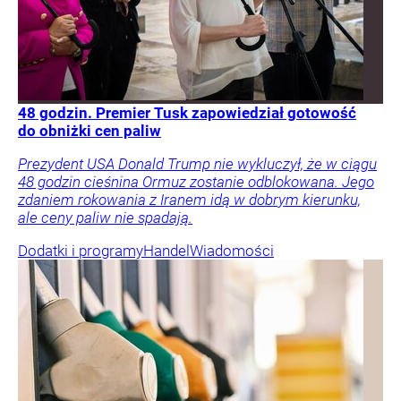
48 godzin. Premier Tusk zapowiedział gotowość
do obniżki cen paliw
Prezydent USA Donald Trump nie wykluczył, że w ciągu
48 godzin cieśnina Ormuz zostanie odblokowana. Jego
zdaniem rokowania z Iranem idą w dobrym kierunku,
ale ceny paliw nie spadają.
Dodatki i programy
Handel
Wiadomości