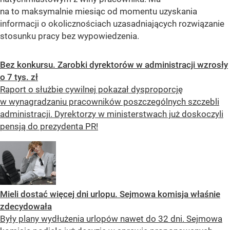
na to maksymalnie miesiąc od momentu uzyskania
informacji o okolicznościach uzasadniających rozwiązanie
stosunku pracy
bez wypowiedzenia.
Bez konkursu. Zarobki dyrektorów w administracji wzrosły
o 7 tys. zł
Raport o służbie cywilnej pokazał dysproporcję
w wynagradzaniu pracowników poszczególnych szczebli
administracji. Dyrektorzy w ministerstwach już doskoczyli
pensją do prezydenta PR!
Mieli dostać więcej dni urlopu. Sejmowa komisja właśnie
zdecydowała
Były plany wydłużenia urlopów nawet do 32 dni. Sejmowa