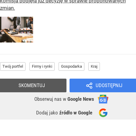
komisja podjęła już decyzję w sprawie proponowanych
zmian.
Twój portfel
Firmy i rynki
Gospodarka
Kraj
SKOMENTUJ
UDOSTĘPNIJ
Obserwuj nas
w
Google News
Dodaj jako
źródło w Google