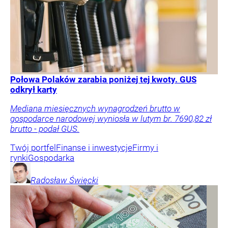
Połowa Polaków zarabia poniżej tej kwoty. GUS
odkrył karty
Mediana miesięcznych wynagrodzeń brutto w
gospodarce narodowej wyniosła w lutym br. 7690,82 zł
brutto - podał GUS.
Twój portfel
Finanse i inwestycje
Firmy i
rynki
Gospodarka
Radosław
Święcki