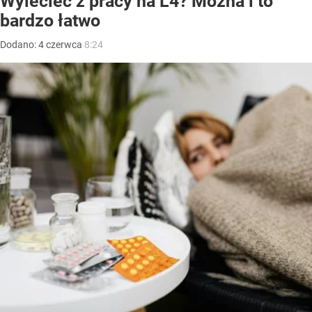
Wylecieć z pracy na L4? Można i to
bardzo łatwo
Dodano:
4
czerwca
8:24