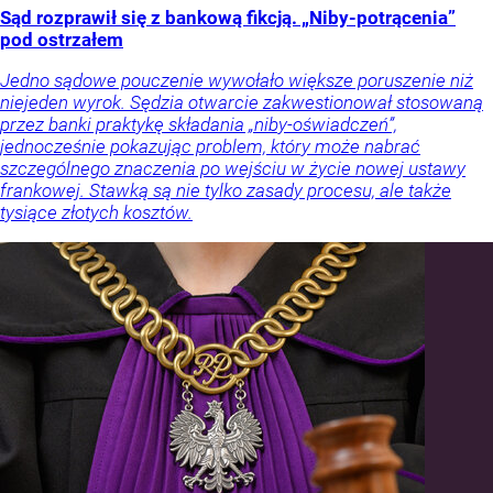
Sąd rozprawił się z bankową fikcją. „Niby-potrącenia”
pod ostrzałem
Jedno sądowe pouczenie wywołało większe poruszenie niż
niejeden wyrok. Sędzia otwarcie zakwestionował stosowaną
przez banki praktykę składania „niby-oświadczeń”,
jednocześnie pokazując problem, który może nabrać
szczególnego znaczenia po wejściu w życie nowej ustawy
frankowej. Stawką są nie tylko zasady procesu, ale także
tysiące złotych kosztów.