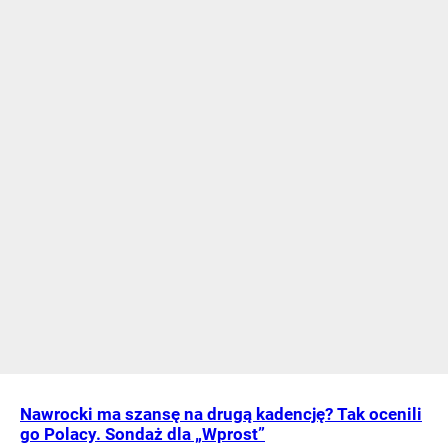
Nawrocki ma szansę na drugą kadencję? Tak ocenili
go Polacy. Sondaż dla „Wprost”