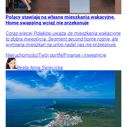
Polacy stawiają na własne mieszkania wakacyjne.
Home swapping wciąż nie przekonuje
Coraz więcej Polaków uważa, że mieszkania wakacyjne
to dobra inwestycja. Segment second home rośnie, ale
wymiana mieszkań na urlop nadal nas nie przekonuje.
Nieruchomości
Twój portfel
Finanse i inwestycje
Beata Anna
Święcicka