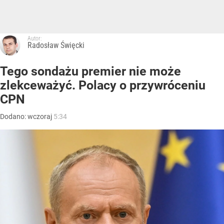
Autor:
Radosław Święcki
Tego sondażu premier nie może
zlekceważyć. Polacy o przywróceniu
CPN
Dodano:
wczoraj
5:34