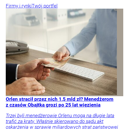
Firmy i rynki
Twój portfel
Orlen stracił przez nich 1,5 mld zł? Menedżerom
z czasów Obajtka grozi po 25 lat więzienia
Trzej byli menedżerowie Orlenu mogą na długie lata
trafić za kraty. Właśnie skierowano do sądu akt
oskarżenia w sprawie miliardowych strat państwowej