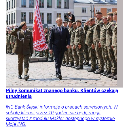
Pilny komunikat znanego banku. Klientów czekają
utrudnienia
ING Bank Śląski informuje o pracach serwisowych. W
sobotę klienci przez 10 godzin nie będą mogli
skorzystać z modułu Makler dostępnego w systemie
Moje ING.