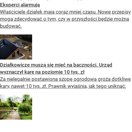
Eksperci alarmują
Właściciele działek mają coraz mniej czasu. Nowe przepisy
mogą zdecydować o tym, czy w przyszłości będzie można
budować.
Działkowicze muszą się mieć na baczności. Urząd
wyznaczył karę na poziomie 10 tys. zł
Za nielegalnie postawioną szopę ogrodową grożą dotkliwe
kary, nawet 10 tys. zł. Prawnik wyjaśnia, jak tego uniknąć.