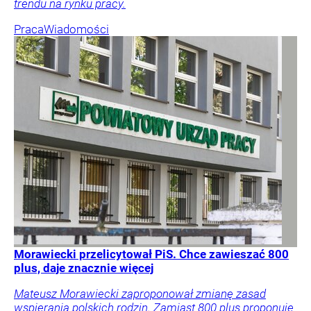
trendu na rynku pracy.
Praca
Wiadomości
Morawiecki przelicytował PiS. Chce zawieszać 800
plus, daje znacznie więcej
Mateusz Morawiecki zaproponował zmianę zasad
wspierania polskich rodzin. Zamiast 800 plus proponuje