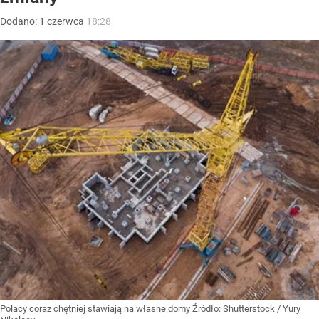
Dodano:
1
czerwca
18:28
Polacy coraz chętniej stawiają na własne domy
Źródło:
Shutterstock
/
Yury