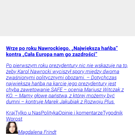
Wrze po roku Nawrockiego. „Największa hańba”
kontra „Cała Europa nam go zazdrości”
Po pierwszym roku prezydentury nic nie wskazuje na to,
żeby Karol Nawrocki wyciszył spory między dwoma
zwaśnionymi politycznymi obozami. – Dotychczas
największą hańbą na karcie jego prezydentury jest
chyba zawetowanie SAFE – ocenia Mariusz Witczak z
KO. – Mamy głowę państwa, z której możemy być
dumni – kontruje Marek Jakubiak z Rozwoju Plus.
Kraj
Tylko u Nas
Polityka
Opinie i komentarze
Tygodnik
Wprost
Magdalena
Frindt