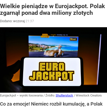
Wielkie pieniądze w Eurojackpot. Polak
zgarnął ponad dwa miliony złotych
Dodano:
wczoraj
21:37
Eurojackpot – wyniki losowania
/ Źródło:
Shutterstock
/
Wirestock Creators
Co za emocje! Niemiec rozbił kumulację, a Polak