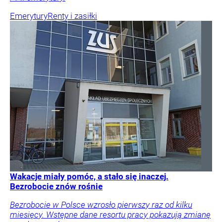
Emerytury
Renty i zasiłki
Wakacje miały pomóc, a stało się inaczej.
Bezrobocie znów rośnie
Bezrobocie w Polsce wzrosło pierwszy raz od kilku
miesięcy. Wstępne dane resortu pracy pokazują zmianę