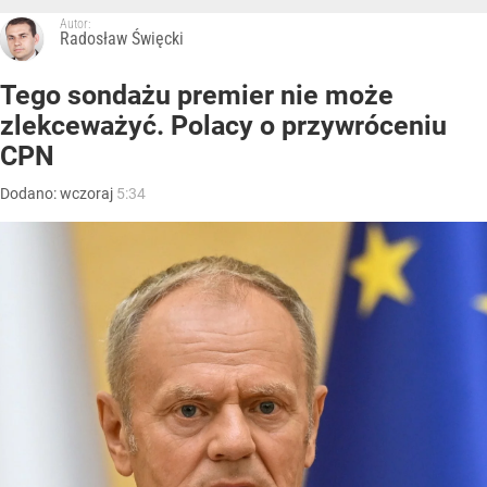
Autor:
Radosław Święcki
Tego sondażu premier nie może
zlekceważyć. Polacy o przywróceniu
CPN
Dodano:
wczoraj
5:34