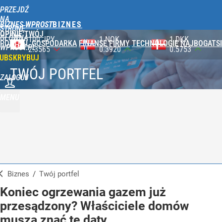
PRZEJDŹ
NA
BIZNES WPROST
STRONĘ
OPINIE
TWÓJ
GŁÓWNĄ
1 NOK
1 DKK
1 SEK
PORTFEL
GOSPODARKA
FINANSE
FIRMY
TECHNOLOGIE
NAJBOGATSI
WPROST.PL
0.3920
0.5753
0.3930
UBSKRYBUJ
TWÓJ PORTFEL
ZALOGUJ
MENU
Biznes
/
Twój portfel
Koniec ogrzewania gazem już
przesądzony? Właściciele domów
muszą znać te daty