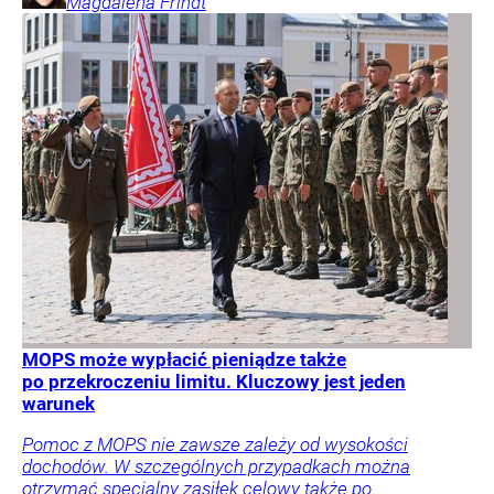
Magdalena
Frindt
MOPS może wypłacić pieniądze także
po przekroczeniu limitu. Kluczowy jest jeden
warunek
Pomoc z MOPS nie zawsze zależy od wysokości
dochodów. W szczególnych przypadkach można
otrzymać specjalny zasiłek celowy także po