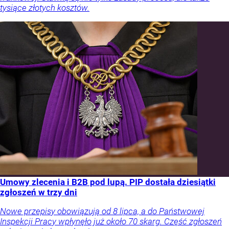
tysiące złotych kosztów.
Umowy zlecenia i B2B pod lupą. PIP dostała dziesiątki
zgłoszeń w trzy dni
Nowe przepisy obowiązują od 8 lipca, a do Państwowej
Inspekcji Pracy wpłynęło już około 70 skarg. Część zgłoszeń