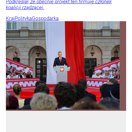
Podkreślał, że obecnie projekt ten firmuje członek
koalicji rządzącej.
Kraj
Polityka
Gospodarka