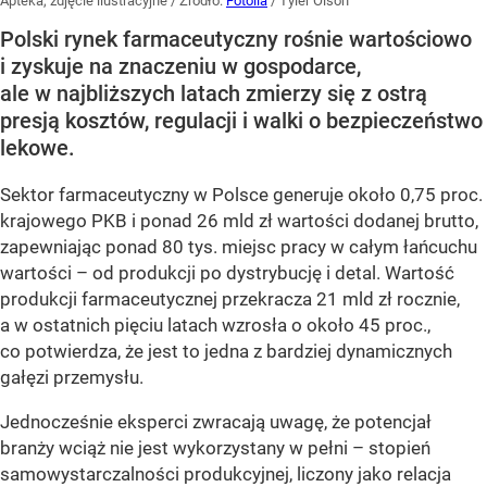
Apteka, zdjęcie ilustracyjne
/ Źródło:
Fotolia
/
Tyler Olson
Polski rynek farmaceutyczny rośnie wartościowo
i zyskuje na znaczeniu w gospodarce,
ale w najbliższych latach zmierzy się z ostrą
presją kosztów, regulacji i walki o bezpieczeństwo
lekowe.
Sektor farmaceutyczny w Polsce generuje około 0,75 proc.
krajowego PKB i ponad 26 mld zł wartości dodanej brutto,
zapewniając ponad 80 tys. miejsc pracy w całym łańcuchu
wartości – od produkcji po dystrybucję i detal. Wartość
produkcji farmaceutycznej przekracza 21 mld zł rocznie,
a w ostatnich pięciu latach wzrosła o około 45 proc.,
co potwierdza, że jest to jedna z bardziej dynamicznych
gałęzi przemysłu.
Jednocześnie eksperci zwracają uwagę, że potencjał
branży wciąż nie jest wykorzystany w pełni – stopień
samowystarczalności produkcyjnej, liczony jako relacja