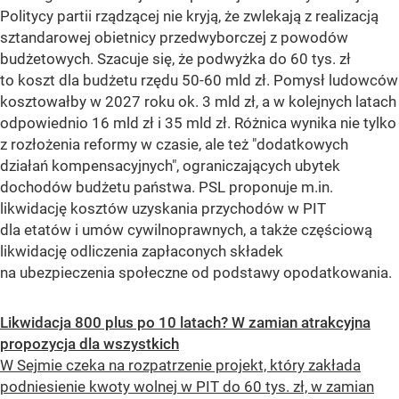
Politycy partii rządzącej nie kryją, że zwlekają z realizacją
sztandarowej obietnicy przedwyborczej z powodów
budżetowych. Szacuje się, że podwyżka do 60 tys. zł
to koszt dla budżetu rzędu 50-60 mld zł. Pomysł ludowców
kosztowałby w 2027 roku ok. 3 mld zł, a w kolejnych latach
odpowiednio 16 mld zł i 35 mld zł. Różnica wynika nie tylko
z rozłożenia reformy w czasie, ale też "dodatkowych
działań kompensacyjnych", ograniczających ubytek
dochodów budżetu państwa. PSL proponuje m.in.
likwidację kosztów uzyskania przychodów w PIT
dla etatów i umów cywilnoprawnych, a także częściową
likwidację odliczenia zapłaconych składek
na ubezpieczenia społeczne od podstawy opodatkowania.
Likwidacja 800 plus po 10 latach? W zamian atrakcyjna
propozycja dla wszystkich
W Sejmie czeka na rozpatrzenie projekt, który zakłada
podniesienie kwoty wolnej w PIT do 60 tys. zł, w zamian