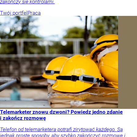
zakończy się kontrolami.
Twój portfel
Praca
Telemarketer znowu dzwoni? Powiedz jedno zdanie
i zakończ rozmowę
Telefon od telemarketera potrafi zirytować każdego. Są
jednak proste sposoby, aby szybko zakończyć rozmowę i