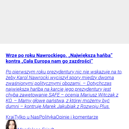
Wrze po roku Nawrockiego. „Największa hańba”
kontra „Cała Europa nam go zazdrości”
Po pierwszym roku prezydentury nic nie wskazuje na to,
żeby Karol Nawrocki wyciszył spory między dwoma
zwaśnionymi politycznymi obozami. – Dotychczas
największą hańbą na karcie jego prezydentury jest
chyba zawetowanie SAFE – ocenia Mariusz Witczak z
KO. – Mamy głowę państwa, z której możemy być
dumni – kontruje Marek Jakubiak z Rozwoju Plus.
Kraj
Tylko u Nas
Polityka
Opinie i komentarze