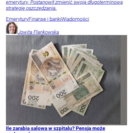
emerytury. Postanowił zmienić swoją długoterminową
strategię oszczędzania.
Emerytury
Finanse i banki
Wiadomości
Jowita
Flankowska
Ile zarabia salowa w szpitalu? Pensja może