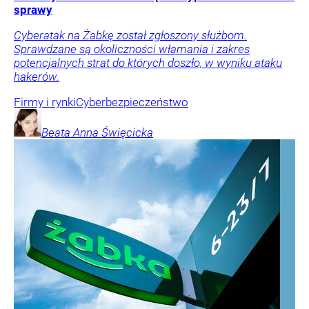
sprawy
Cyberatak na Żabkę został zgłoszony służbom.
Sprawdzane są okoliczności włamania i zakres
potencjalnych strat do których doszło, w wyniku ataku
hakerów.
Firmy i rynki
Cyberbezpieczeństwo
Beata Anna
Święcicka