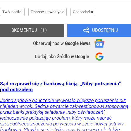
Twój portfel
Finanse i inwestycje
Gospodarka
SKOMENTUJ
UDOSTĘPNIJ
1
Obserwuj nas
w
Google News
Dodaj jako
źródło w Google
Sąd rozprawił się z bankową fikcją. „Niby-potrącenia”
pod ostrzałem
Jedno sądowe pouczenie wywołało większe poruszenie niż
niejeden wyrok. Sędzia otwarcie zakwestionował stosowaną
przez banki praktykę składania „niby-oświadczeń”,
jednocześnie pokazując problem, który może nabrać
szczególnego znaczenia po wejściu w życie nowej ustawy
frankowej. Stawką są nie tylko zasady procesu, ale także