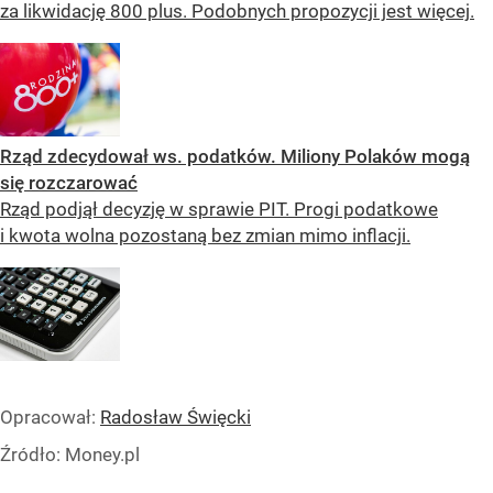
za likwidację 800 plus. Podobnych propozycji jest więcej.
Rząd zdecydował ws. podatków. Miliony Polaków mogą
się rozczarować
Rząd podjął decyzję w sprawie PIT. Progi podatkowe
i kwota wolna pozostaną bez zmian mimo inflacji.
Opracował:
Radosław Święcki
Źródło:
Money.pl