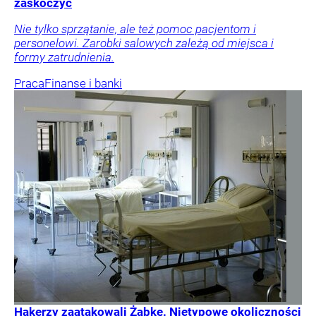
zaskoczyć
Nie tylko sprzątanie, ale też pomoc pacjentom i
personelowi. Zarobki salowych zależą od miejsca i
formy zatrudnienia.
Praca
Finanse i banki
Hakerzy zaatakowali Żabkę. Nietypowe okoliczności