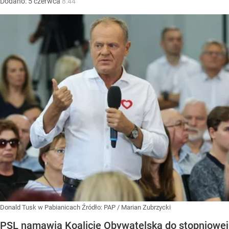
Dodano:
5
czerwca
8:44
Donald Tusk w Pabianicach
Źródło:
PAP
/
Marian Zubrzycki
PSL namawia Koalicję Obywatelską do stopniowej